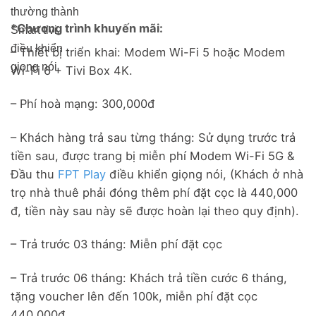
thường thành
*Chương trình khuyến mãi:
Smart tivi,
điều khiển
– Thiết bị triển khai: Modem Wi-Fi 5 hoặc Modem
giọng nói
Wi-Fi 6 + Tivi Box 4K.
– Phí hoà mạng: 300,000đ
– Khách hàng trả sau từng tháng: Sử dụng trước trả
tiền sau, được trang bị miễn phí Modem Wi-Fi 5G &
Đầu thu
FPT Play
điều khiển giọng nói, (Khách ở nhà
trọ nhà thuê phải đóng thêm phí đặt cọc là 440,000
đ, tiền này sau này sẽ được hoàn lại theo quy định).
– Trả trước 03 tháng: Miễn phí đặt cọc
– Trả trước 06 tháng: Khách trả tiền cước 6 tháng,
tặng voucher lên đến 100k, miễn phí đặt cọc
440,000đ.