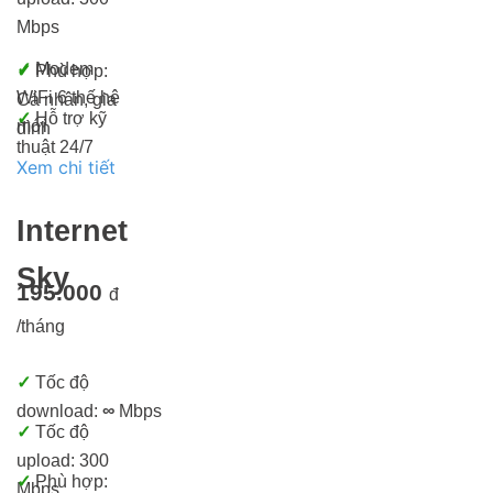
Mbps
✓
Modem
✓
Phù hợp:
WiFi 6 thế hệ
Cá nhân, gia
✓
Hỗ trợ kỹ
mới
đình
thuật 24/7
Xem chi tiết
Internet
Sky
195.000
đ
/tháng
✓
Tốc độ
download:
∞
Mbps
✓
Tốc độ
upload: 300
✓
Phù hợp:
Mbps