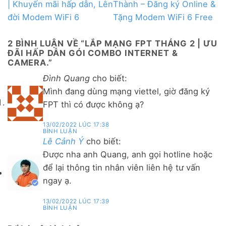
| Khuyến mãi hấp dẫn, Lên
Thành – Đăng ký Online &
đời Modem WiFi 6
Tặng Modem WiFi 6 Free
2 BÌNH LUẬN VỀ “
LẮP MẠNG FPT THÁNG 2 | ƯU
ĐÃI HẤP DẪN GÓI COMBO INTERNET &
CAMERA.
”
Đình Quang
cho biết:
Mình đang dùng mạng viettel, giờ đăng ký
FPT thì có được không ạ?
13/02/2022 LÚC 17:38
BÌNH LUẬN
Lê Cảnh Ý
cho biết:
Được nha anh Quang, anh gọi hotline hoặc
để lại thông tin nhân viên liên hệ tư vấn
ngay ạ.
13/02/2022 LÚC 17:39
BÌNH LUẬN