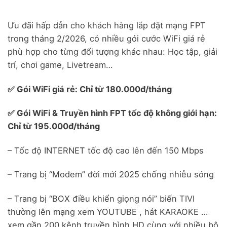
Ưu đãi hấp dẫn cho khách hàng lắp đặt mạng FPT
trong tháng 2/2026, có nhiều gói cước WiFi giá rẻ
phù hợp cho từng đối tượng khác nhau: Học tập, giải
trí, chơi game, Livetream…
✅ Gói WiFi giá rẻ: Chỉ từ 180.000đ/tháng
✅ Gói WiFi & Truyền hình FPT tốc độ không giới hạn:
Chỉ từ 195.000đ/tháng
– Tốc độ INTERNET tốc độ cao lên đến 150 Mbps
– Trang bị “Modem” đời mới 2025 chống nhiễu sóng
– Trang bị “BOX điều khiển giọng nói” biến TIVI
thường lên mạng xem YOUTUBE , hát KARAOKE …
xem gần 200 kênh truyền hình HD cùng với nhiều bộ