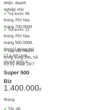
nhân, doanh
nghiệp nhỏ
✓
T
rả trước 06
Phí hòa
tháng:
mạng 700.000đ
✓
Trả trước 12
Phí hòa
tháng:
mạng 500.000đ
,
tặng 01 tháng thứ
Lắp đặt nhanh
✓
13 & AP Unifi
trong vòng 24h, h
ỗ
life/AP WiFi 6
trợ kỹ thuật 24/7
Super 500
Biz
1.400.000
đ
/tháng
Tốc độ
✓