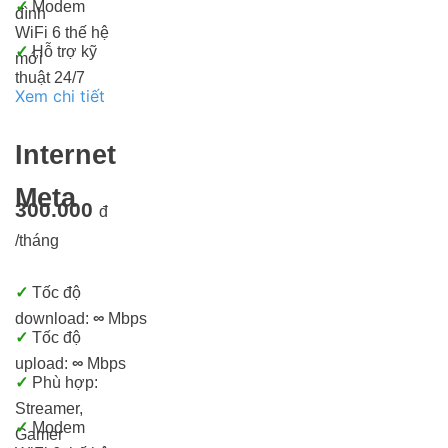
✓
Modem
đình
WiFi 6 thế hệ
✓
Hỗ trợ kỹ
mới
thuật 24/7
Xem chi tiết
Internet
Meta
300.000
đ
/tháng
✓
Tốc độ
download:
∞
Mbps
✓
Tốc độ
upload:
∞
Mbps
✓
Phù hợp:
Streamer,
✓
Modem
Gamer