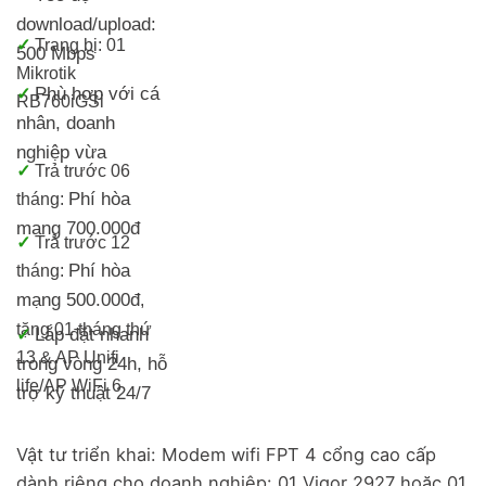
download/upload:
✓
Trang bị:
01
500 Mbps
Mikrotik
Phù hợp với cá
✓
RB760iGS
i
nhân, doanh
nghiệp vừa
✓
Trả trước 06
Phí hòa
tháng:
mạng 700.000đ
✓
Trả trước 12
Phí hòa
tháng:
mạng 500.000đ
,
tặng 01 tháng thứ
Lắp đặt nhanh
✓
13 & AP Unifi
trong vòng 24h, h
ỗ
life/
AP WiFi 6
trợ kỹ thuật 24/7
Vật tư triển khai: Modem wifi FPT 4 cổng cao cấp
dành riêng cho doanh nghiệp: 01 Vigor 2927 hoặc 01