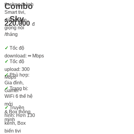
thường thành
Combo
Smart tivi,
- Sky
điều khiển
220.000
đ
giọng nói
/tháng
✓
Tốc độ
download:
∞
Mbps
✓
Tốc độ
upload: 300
✓
Phù hợp:
Mbps
Gia đình,
✓
Trang bị:
Gamer
WiFi 6 thế hệ
mới
✓
Truyền
& Box thông
hình: Hơn 13
0
minh
kênh, Box
biến tivi