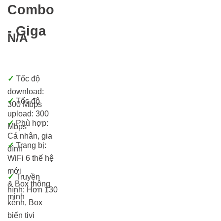
Combo
- Giga
N/A
✓
Tốc độ
download:
✓
Tốc độ
300 Mbps
upload: 300
✓
Phù hợp:
Mbps
Cá nhân, gia
✓
Trang bị:
đình
WiFi 6 thế hệ
mới
✓
Truyền
& Box thông
hình: Hơn 13
0
minh
kênh, Box
biến tivi