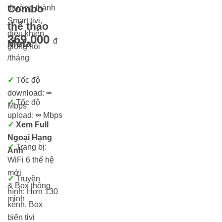
Combo
thường thành
Smart tivi,
thể thao
điều khiển
369.000
đ
Meta
giọng nói
/tháng
✓
Tốc độ
download:
∞
✓
Tốc độ
Mbps
upload:
∞
Mbps
✓
Xem Full
Ngoại Hạng
✓
Trang bị:
Anh
WiFi 6 thế hệ
mới
✓
Truyền
& Box thông
hình: Hơn 13
0
minh
kênh, Box
biến tivi