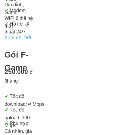
Gia đình,
✓
Modem
Gamer
WiFi 6 thế hệ
✓
Hỗ trợ kỹ
mới
thuật 24/7
Xem chi tiết
Gói F-
Game
250.000
đ
/tháng
✓
Tốc độ
download:
∞
Mbps
✓
Tốc độ
upload: 300
✓
Phù hợp:
Mbps
Cá nhân, gia