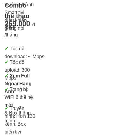
Combo
thường thành
Smart tivi,
thể thao
điều khiển
269.000
đ
Sky
giọng nói
/tháng
✓
Tốc độ
download:
∞
Mbps
✓
Tốc độ
upload: 300
✓
Xem Full
Mbps
Ngoại Hạng
✓
Trang bị:
Anh
WiFi 6 thế hệ
mới
✓
Truyền
& Box thông
hình: Hơn 13
0
minh
kênh, Box
biến tivi