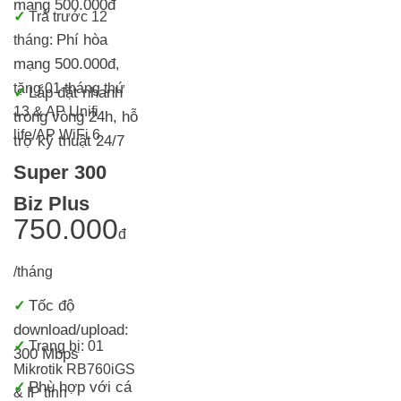
mạng 500.000đ
✓
Trả trước 12
Phí hòa
tháng:
mạng 500.000đ
,
tặng 01 tháng thứ
Lắp đặt nhanh
✓
13 & AP Unifi
trong vòng 24h, h
ỗ
life/AP WiFi 6
trợ kỹ thuật 24/7
Super 300
Biz Plus
750.000
đ
/tháng
Tốc độ
✓
download/upload:
✓
Trang bị:
01
300 Mbps
Mikrotik RB760iGS
Phù hợp với cá
✓
& IP tĩnh