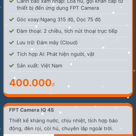
Cảnh báo xâm nhập: Loa hú, gọi khẩn cấp từ
thiết bị đến ứng dụng FPT Camera
Góc xoay:Ngang 315 độ, Dọc 75 độ
Đàm thoại: 2 chiều, tích nút thoại trực tiếp
Lưu trữ: Đám mây (Cloud)
Tích hợp AI: Phát hiện người, vật
Sản xuất: Việt Nam
400.000
đ
FPT Camera IQ 4S
Thiết kế kháng nước, chịu nhiệt, tích hợp báo
động, đèn rọi, còi hú, chuyên lắp ngoài trời.