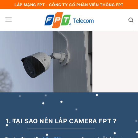
Bỏ
LẮP MẠNG FPT - CÔNG TY CỔ PHẦN VIỄN THÔNG FPT
qua
nội
dung
1. TẠI SAO NÊN LẮP CAMERA FPT ?