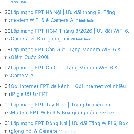
Lắp
bình luận
Lắp
mạng
mạng
FPT
30
Lắp mạng FPT Hà Nội | Ưu đãi tháng 8, Tặng
FPT
tháng
ở
modem WiFi 6 & Camera AI
Th7
7 bình luận
Khánh
8
Lắp
Hòa
|
mạng
30
Lắp mạng FPT HCM Tháng 8/2026 | Ưu đãi WiFi 6,
–
Tặng
FPT
ở
Camera và Box giọng nói
Khuyến
Modem
Th7
26 bình luận
Hà
Lắp
mãi
WiFi
Nội
mạng
09
Lắp mạng FPT Cần Giờ | Tặng Modem WiFi 6 &
tháng
6,
|
FPT
8/2026:
tặng
Không
Giảm Cước 200k
Ưu
Th6
HCM
tặng
Camera
có
đãi
Tháng
WiFi
&
bình
07
Lắp mạng FPT Củ Chi | Tặng Modem WiFi 6 &
tháng
8/2026
6,
giảm
luận
8,
Không
Camera AI
|
Box
cước
Th6
ở
Tặng
có
Ưu
giọng
Lắp
modem
bình
04
Gói Internet FPT đa kênh – Gói Internet với nhiều
đãi
nói
mạng
WiFi
luận
WiFi
&
Không
FPT
IP giá tốt từ FPT
6
Th6
ở
6,
Camera
có
Cần
&
Lắp
Camera
bình
Giờ
01
Lắp mạng FPT Tây Ninh | Trang bị miễn phí
Camera
mạng
và
luận
|
AI
ở
FPT
Modem FPT WiFi 6 & Box giọng nói
Box
Th6
11 bình luận
ở
Tặng
Lắp
Củ
giọng
Gói
Modem
mạng
Chi
01
Lắp mạng FPT Đồng Nai | Ưu đãi Tặng WiFi 6, Box
nói
Internet
WiFi
FPT
|
ở
FPT
giọng nói & Camera
6
Th6
22 bình luận
Tây
Tặng