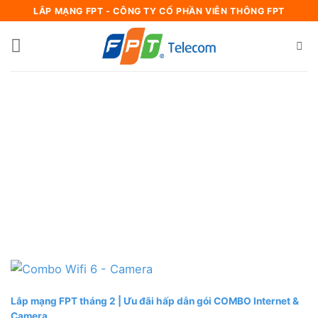
Bỏ
LẮP MẠNG FPT - CÔNG TY CỔ PHẦN VIỄN THÔNG FPT
qua
nội
dung
Lắp mạng FPT tháng 2 | Ưu đãi hấp dẫn gói COMBO Internet &
Camera.