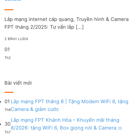
Lắp mạng internet cáp quang, Truyền hình & Camera
FPT tháng 2/2025: Tư vấn lắp [...]
2 BÌNH LUẬN
01
Th2
Bài viết mới
01
Lắp mạng FPT tháng 8 | Tặng Modem WiFi 6, tặng
Không
Camera & giảm cước
Th8
có
bình
Lắp mạng FPT Khánh Hòa – Khuyến mãi tháng
30
luận
8/2026: tặng WiFi 6, Box giọng nói & Camera
25
ở
Th7
ở