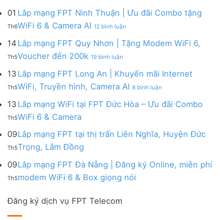
Lắp
đa
&
Ninh
Modem
mạng
kênh
01
Lắp mạng FPT Ninh Thuận | Ưu đãi Combo tặng
Giảm
|
WiFi
FPT
–
Cước
ở
WiFi 6 & Camera AI
Trang
6
Th6
12 bình luận
Đồng
Gói
200k
Lắp
bị
&
Nai
Internet
mạng
14
Lắp mạng FPT Quy Nhơn | Tặng Modem WiFi 6,
miễn
Camera
|
với
FPT
phí
AI
ở
Voucher đến 200k
Ưu
nhiều
Th5
19 bình luận
Ninh
Modem
Lắp
đãi
IP
Thuận
FPT
mạng
13
Lắp mạng FPT Long An | Khuyến mãi Internet
Tặng
giá
|
WiFi
FPT
WiFi
tốt
ở
WiFi, Truyền hình, Camera AI
Ưu
6
Th5
8 bình luận
Quy
6,
từ
Lắp
đãi
&
Nhơn
Box
FPT
mạng
13
Lắp mạng WiFi tại FPT Đức Hòa – Ưu đãi Combo
Combo
Box
|
giọng
FPT
tặng
giọng
Không
WiFi 6 & Camera
Tặng
nói
Th5
Long
WiFi
nói
có
Modem
&
An
6
bình
09
Lắp mạng FPT tại thị trấn Liên Nghĩa, Huyện Đức
WiFi
Camera
|
&
luận
6,
Không
Trọng, Lâm Đồng
Khuyến
Camera
Th5
ở
Voucher
có
mãi
AI
Lắp
đến
bình
09
Lắp mạng FPT Đà Nẵng | Đăng ký Online, miễn phí
Internet
mạng
200k
luận
WiFi,
Không
WiFi
modem WiFi 6 & Box giọng nói
Th5
ở
Truyền
có
tại
Lắp
hình,
bình
FPT
mạng
Camera
Đăng ký dịch vụ FPT Telecom
luận
Đức
FPT
AI
ở
Hòa
tại
Lắp
–