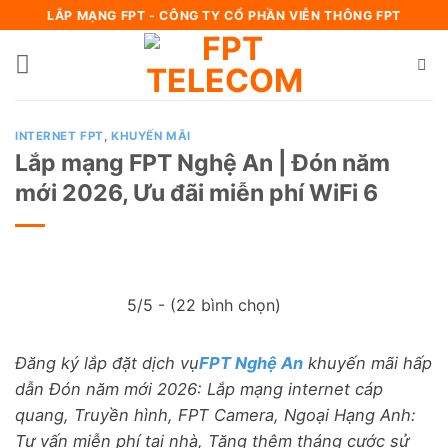
Bỏ
LẮP MẠNG FPT - CÔNG TY CỔ PHẦN VIỄN THÔNG FPT
qua
nội
dung
INTERNET FPT
,
KHUYẾN MÃI
Lắp mạng FPT Nghệ An | Đón năm
mới 2026, Ưu đãi miễn phí WiFi 6
5/5 - (22 bình chọn)
Đăng ký lắp đặt dịch vụ
FPT Nghệ An
khuyến mãi hấp
dẫn Đón năm mới 2026: Lắp mạng internet cáp
quang, Truyền hình, FPT Camera, Ngoại Hạng Anh:
Tư vấn miễn phí taị nhà, Tặng thêm tháng cước sử