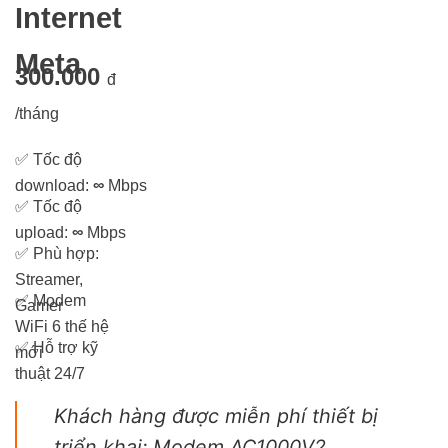
Internet
Meta
300.000
đ
/tháng
✅
Tốc độ
download:
∞
Mbps
✅
Tốc độ
upload:
∞
Mbps
✅
Phù hợp:
Streamer,
✅
Modem
Gamer
WiFi 6 thế hệ
✅
Hỗ trợ kỹ
mới
thuật 24/7
Khách hàng được miễn phí thiết bị
triển khai: Modem AC1000V2