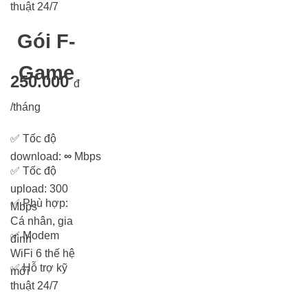
thuật 24/7
Gói F-
Game
250.000
đ
/tháng
✅
Tốc độ
download:
∞
Mbps
✅
Tốc độ
upload: 300
✅
Phù hợp:
Mbps
Cá nhân, gia
✅
Modem
đình
WiFi 6 thế hệ
✅
Hỗ trợ kỹ
mới
thuật 24/7