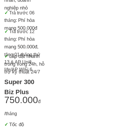
nhân, doanh
nghiệp nhỏ
✓
Trả trước 06
Phí hòa
tháng:
mạng 500.000đ
✓
Trả trước 12
Phí hòa
tháng:
mạng 500.000đ
,
tặng 01 tháng thứ
Lắp đặt nhanh
✓
13 & AP Unifi
trong vòng 24h, h
ỗ
life/AP WiFi 6
trợ kỹ thuật 24/7
Super 300
Biz Plus
750.000
đ
/tháng
Tốc độ
✓