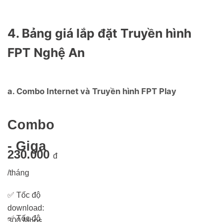
4. Bảng giá lắp đặt Truyền hình
FPT Nghệ An
a. Combo Internet và Truyền hình FPT Play
Combo
- Giga
230.000
đ
/tháng
✅
Tốc độ
download:
✅
Tốc độ
300 Mbps