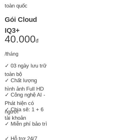
toàn quốc
Gói Cloud
IQ3+
40.000
đ
/tháng
✓ 03 ngày lưu trữ
toàn bộ
✓ Chất lượng
hình ảnh Full HD
✓ Công nghệ AI -
Phát hiện có
✓ Chia sẽ: 1 + 6
người
tài khoản
✓ Miễn phí bảo trì
✓ Hỗ trợ 24/7