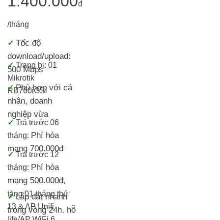
1.400.000
đ
/tháng
Tốc độ
✓
download/upload:
✓
Trang bị:
01
500 Mbps
Mikrotik
Phù hợp với cá
✓
RB760iGS
i
nhân, doanh
nghiệp vừa
✓
Trả trước 06
Phí hòa
tháng:
mạng 700.000đ
✓
Trả trước 12
Phí hòa
tháng:
mạng 500.000đ
,
tặng 01 tháng thứ
Lắp đặt nhanh
✓
13 & AP Unifi
trong vòng 24h, h
ỗ
life/
AP WiFi 6