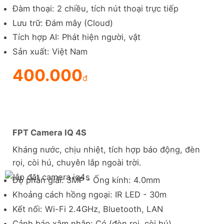
Đàm thoại: 2 chiều, tích nút thoại trực tiếp
Lưu trữ: Đám mây (Cloud)
Tích hợp AI: Phát hiện người, vật
Sản xuất: Việt Nam
400.000
đ
FPT Camera IQ 4S
Kháng nước, chịu nhiệt, tích hợp báo động, đèn
rọi, còi hú, chuyên lắp ngoài trời.
Độ phân giải: 3MP - Ống kính: 4.0mm
Khoảng cách hồng ngoại: IR LED - 30m
Kết nối: Wi-Fi 2.4GHz, Bluetooth, LAN
Cảnh báo xâm nhập: Có (đèn rọi, còi hú)