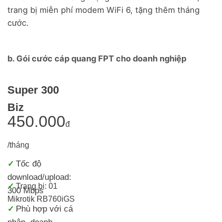
trang bị miễn phí modem WiFi 6, tặng thêm tháng
cước.
b. Gói cước cáp quang FPT cho doanh nghiệp
Super 300
Biz
450.000
đ
/tháng
Tốc độ
✓
download/upload:
✓
Trang bị: 01
300 Mbps
Mikrotik RB760iGS
Phù hợp với cá
✓