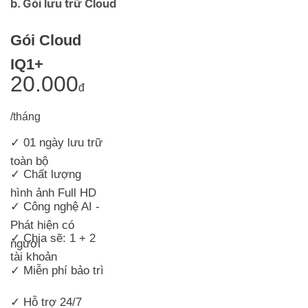
b. Gói lưu trữ Cloud
Gói Cloud
IQ1+
20.000
đ
/tháng
✓ 01 ngày lưu trữ
toàn bộ
✓
Chất lượng
hình ảnh Full HD
✓ Công nghệ AI -
Phát hiện có
✓ Chia sẽ: 1 + 2
người
tài khoản
✓ Miễn phí bảo trì
✓ Hỗ trợ 24/7