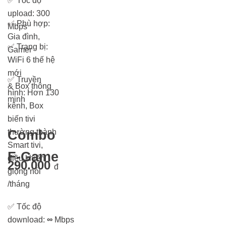
✅
Tốc độ
upload: 300
✅
Phù hợp:
Mbps
Gia đình,
✅
Trang bị:
Gamer
WiFi 6 thế hệ
mới
✅
Truyền
& Box thông
hình: Hơn 13
0
minh
kênh, Box
biến tivi
thường thành
Combo
Smart tivi,
F-Game
điều khiển
290.000
đ
giọng nói
/tháng
✅
Tốc độ
download:
∞
Mbps