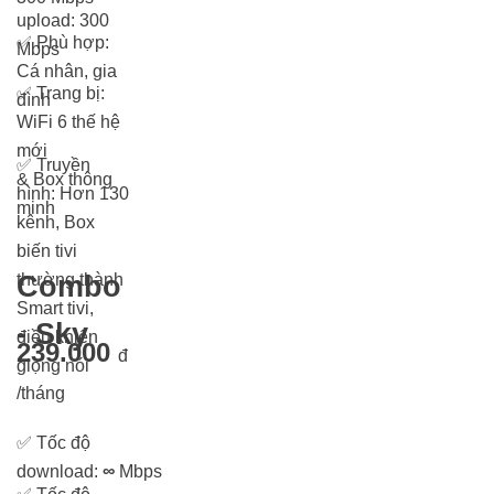
upload: 300
✅
Phù hợp:
Mbps
Cá nhân, gia
✅
Trang bị:
đình
WiFi 6 thế hệ
mới
✅
Truyền
& Box thông
hình: Hơn 13
0
minh
kênh, Box
biến tivi
thường thành
Combo
Smart tivi,
- Sky
điều khiển
239.000
đ
giọng nói
/tháng
✅
Tốc độ
download:
∞
Mbps