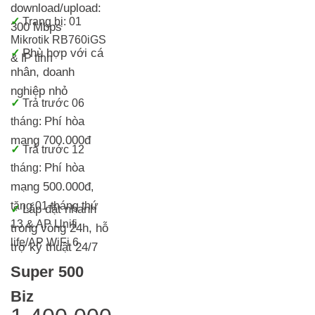
download/upload:
✓
Trang bị:
01
300 Mbps
Mikrotik RB760iGS
Phù hợp với cá
✓
& IP tĩnh
nhân, doanh
nghiệp nhỏ
✓
T
rả trước 06
Phí hòa
tháng:
mạng 700.000đ
✓
Trả trước 12
Phí hòa
tháng:
mạng 500.000đ
,
tặng 01 tháng thứ
Lắp đặt nhanh
✓
13 & AP Unifi
trong vòng 24h, h
ỗ
life/AP WiFi 6
trợ kỹ thuật 24/7
Super 500
Biz