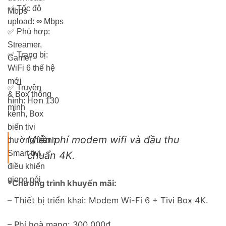
✅
Tốc độ
Mbps
upload:
∞
Mbps
✅
Phù hợp:
Streamer,
✅
Trang bị:
Gamer
WiFi 6 thế hệ
mới
✅
Truyền
& Box thông
hình: Hơn 13
0
minh
kênh, Box
biến tivi
Miễn phí modem wifi và đầu thu
thường thành
Smart tivi,
chuẩn 4K.
điều khiển
giọng nói
*Chương trình khuyến mãi:
– Thiết bị triển khai: Modem Wi-Fi 6 + Tivi Box 4K.
– Phí hoà mạng: 300,000đ