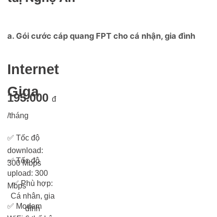
a. Gói cước cáp quang FPT cho cá nhận, gia đình
Internet
Giga
195.000
đ
/tháng
✅
Tốc độ
download:
✅
Tốc độ
300 Mbps
upload: 300
✅
Phù hợp:
Mbps
Cá nhân, gia
✅
Modem
đình