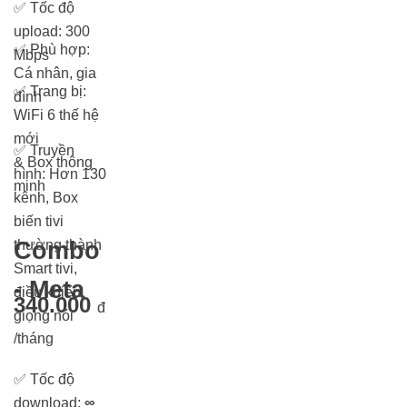
✅
Tốc độ
upload: 300
✅
Phù hợp:
Mbps
Cá nhân, gia
✅
Trang bị:
đình
WiFi 6 thế hệ
mới
✅
Truyền
& Box thông
hình: Hơn 13
0
minh
kênh, Box
biến tivi
thường thành
Combo
Smart tivi,
- Meta
điều khiển
340.000
đ
giọng nói
/tháng
✅
Tốc độ
download:
∞