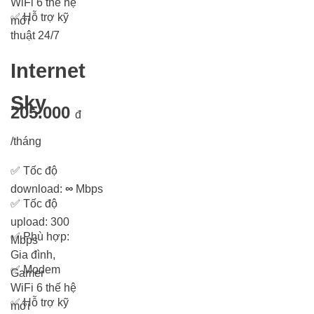
WiFi 6 thế hệ
✅
Hỗ trợ kỹ
mới
thuật 24/7
Internet
Sky
205.000
đ
/tháng
✅
Tốc độ
download:
∞
Mbps
✅
Tốc độ
upload: 300
✅
Phù hợp:
Mbps
Gia đình,
✅
Modem
Gamer
WiFi 6 thế hệ
✅
Hỗ trợ kỹ
mới