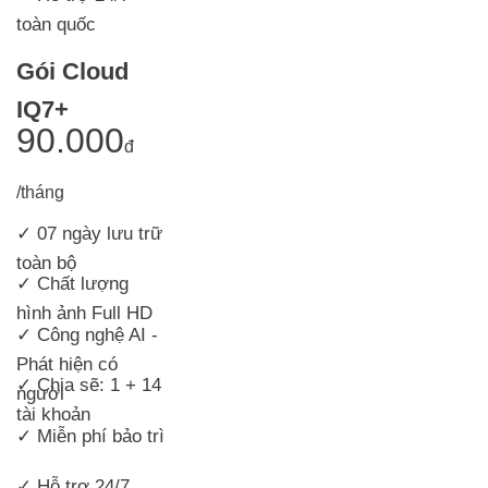
toàn quốc
Gói Cloud
IQ7+
90.000
đ
/tháng
✓ 07 ngày lưu trữ
toàn bộ
✓ Chất lượng
hình ảnh Full HD
✓ Công nghệ AI -
Phát hiện có
✓ Chia sẽ: 1 + 14
người
tài khoản
✓ Miễn phí bảo trì
✓ Hỗ trợ 24/7