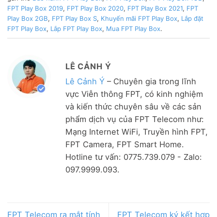
FPT Play Box 2019
,
FPT Play Box 2020
,
FPT Play Box 2021
,
FPT
Play Box 2GB
,
FPT Play Box S
,
Khuyến mãi FPT Play Box
,
Lắp đặt
FPT Play Box
,
Lắp FPT Play Box
,
Mua FPT Play Box
.
LÊ CẢNH Ý
Lê Cảnh Ý
– Chuyên gia trong lĩnh
vực Viễn thông FPT, có kinh nghiệm
và kiến thức chuyên sâu về các sản
phẩm dịch vụ của FPT Telecom như:
Mạng Internet WiFi, Truyền hình FPT,
FPT Camera, FPT Smart Home.
Hotline tư vấn: 0775.739.079 - Zalo:
097.9999.093.
FPT Telecom ra mắt tính
FPT Telecom ký kết hợp