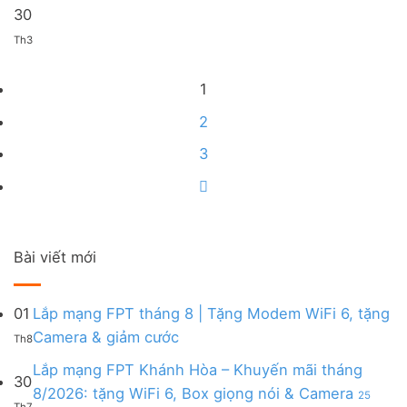
30
Th3
1
2
3
Bài viết mới
01
Lắp mạng FPT tháng 8 | Tặng Modem WiFi 6, tặng
Không
Camera & giảm cước
Th8
có
bình
Lắp mạng FPT Khánh Hòa – Khuyến mãi tháng
30
luận
8/2026: tặng WiFi 6, Box giọng nói & Camera
25
ở
Th7