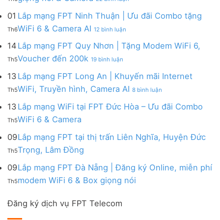
Tây
Tặng
Lắp
đa
&
Ninh
Modem
mạng
kênh
01
Lắp mạng FPT Ninh Thuận | Ưu đãi Combo tặng
Giảm
|
WiFi
FPT
–
Cước
ở
WiFi 6 & Camera AI
Trang
6
Th6
12 bình luận
Đồng
Gói
200k
Lắp
bị
&
Nai
Internet
mạng
14
Lắp mạng FPT Quy Nhơn | Tặng Modem WiFi 6,
miễn
Camera
|
với
FPT
phí
AI
ở
Voucher đến 200k
Ưu
nhiều
Th5
19 bình luận
Ninh
Modem
Lắp
đãi
IP
Thuận
FPT
mạng
13
Lắp mạng FPT Long An | Khuyến mãi Internet
Tặng
giá
|
WiFi
FPT
WiFi
tốt
ở
WiFi, Truyền hình, Camera AI
Ưu
6
Th5
8 bình luận
Quy
6,
từ
Lắp
đãi
&
Nhơn
Box
FPT
mạng
13
Lắp mạng WiFi tại FPT Đức Hòa – Ưu đãi Combo
Combo
Box
|
giọng
FPT
tặng
giọng
Không
WiFi 6 & Camera
Tặng
nói
Th5
Long
WiFi
nói
có
Modem
&
An
6
bình
09
Lắp mạng FPT tại thị trấn Liên Nghĩa, Huyện Đức
WiFi
Camera
|
&
luận
6,
Không
Trọng, Lâm Đồng
Khuyến
Camera
Th5
ở
Voucher
có
mãi
AI
Lắp
đến
bình
09
Lắp mạng FPT Đà Nẵng | Đăng ký Online, miễn phí
Internet
mạng
200k
luận
WiFi,
Không
WiFi
modem WiFi 6 & Box giọng nói
Th5
ở
Truyền
có
tại
Lắp
hình,
bình
FPT
mạng
Camera
Đăng ký dịch vụ FPT Telecom
luận
Đức
FPT
AI
ở
Hòa
tại