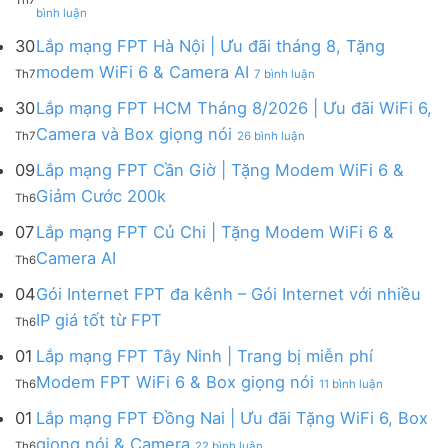
ở
Lắp
bình luận
Lắp
mạng
mạng
FPT
30
Lắp mạng FPT Hà Nội | Ưu đãi tháng 8, Tặng
FPT
tháng
ở
modem WiFi 6 & Camera AI
Th7
7 bình luận
Khánh
8
Lắp
Hòa
|
mạng
30
Lắp mạng FPT HCM Tháng 8/2026 | Ưu đãi WiFi 6,
–
Tặng
FPT
ở
Camera và Box giọng nói
Khuyến
Modem
Th7
26 bình luận
Hà
Lắp
mãi
WiFi
Nội
mạng
09
Lắp mạng FPT Cần Giờ | Tặng Modem WiFi 6 &
tháng
6,
|
FPT
8/2026:
tặng
Không
Giảm Cước 200k
Ưu
Th6
HCM
tặng
Camera
có
đãi
Tháng
WiFi
&
bình
07
Lắp mạng FPT Củ Chi | Tặng Modem WiFi 6 &
tháng
8/2026
6,
giảm
luận
8,
Không
Camera AI
|
Box
cước
Th6
ở
Tặng
có
Ưu
giọng
Lắp
modem
bình
04
Gói Internet FPT đa kênh – Gói Internet với nhiều
đãi
nói
mạng
WiFi
luận
WiFi
&
Không
FPT
IP giá tốt từ FPT
6
Th6
ở
6,
Camera
có
Cần
&
Lắp
Camera
bình
Giờ
01
Lắp mạng FPT Tây Ninh | Trang bị miễn phí
Camera
mạng
và
luận
|
AI
ở
FPT
Modem FPT WiFi 6 & Box giọng nói
Box
Th6
11 bình luận
ở
Tặng
Lắp
Củ
giọng
Gói
Modem
mạng
Chi
01
Lắp mạng FPT Đồng Nai | Ưu đãi Tặng WiFi 6, Box
nói
Internet
WiFi
FPT
|
ở
FPT
giọng nói & Camera
6
Th6
22 bình luận