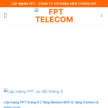
Bỏ
LẮP MẠNG FPT - CÔNG TY CỔ PHẦN VIỄN THÔNG FPT
qua
nội
dung
Lắp mạng FPT tháng 8 | Tặng Modem WiFi 6, tặng Camera &
giảm cước