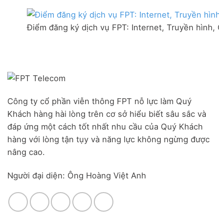
Lắp
–
thị
mạng
Ưu
trấn
FPT
đãi
Liên
Điểm đăng ký dịch vụ FPT: Internet, Truyền hình,
Đà
Combo
Nghĩa,
Nẵng
WiFi
Huyện
|
6
Đức
Đăng
&
Trọng,
ký
Camera
Lâm
Online,
Đồng
miễn
phí
modem
Công ty cổ phần viễn thông FPT nỗ lực làm Quý
WiFi
Khách hàng hài lòng trên cơ sở hiểu biết sâu sắc và
6
&
đáp ứng một cách tốt nhất nhu cầu của Quý Khách
Box
hàng với lòng tận tụy và năng lực không ngừng được
giọng
nâng cao.
nói
Người đại diện: Ông Hoàng Việt Anh