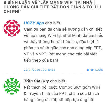
8 BÌNH LUẬN VỀ “
LẮP MẠNG WIFI TẠI NHÀ |
HƯỚNG DẪN CHI TIẾT RẤT ĐƠN GIẢN & TỐI ƯU
CHI PHÍ
”
HGZY App
cho biết:
Cảm ơn bạn đã chia sẻ hướng dẫn chi tiết
về lắp mạng WiFi tại nhà! Mình đã tìm hiểu
và thấy thông tin rất hữu ích, đặc biệt là
phần so sánh giữa các nhà cung cấp FPT,
VT và VNPT. Rất mong chờ các bài viết
tiếp theo của bạn!
29/01/2026 LÚC 19:32
BÌNH LUẬN
Trần Gia Huy
cho biết:
Rất thích gói cước Combo SKY gốm WiFi
& Truyền hình của FPT, chăm sóc khách
hàng cũng rất tốt, sẽ tiếp tục ủng hộ