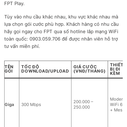
FPT Play.
Tùy vào nhu cầu khác nhau, khu vực khác nhau mà
lựa chọn gói cước phù hợp. Khách hàng có nhu cầu
hãy gọi ngay cho FPT qua số hotline lắp mạng WiFi
toàn quốc: 0903.059.706 để được nhân viên hỗ trợ
tư vấn miễn phí.
THIẾT
TÊN
TỐC ĐỘ
GIÁ CƯỚC
BỊ ĐI
GÓI
DOWNLOAD/UPLOAD
(VNĐ/THÁNG)
KÈM
Modem
200.000 –
Giga
300 Mbps
WiFi 6
250.000
+ Mesh