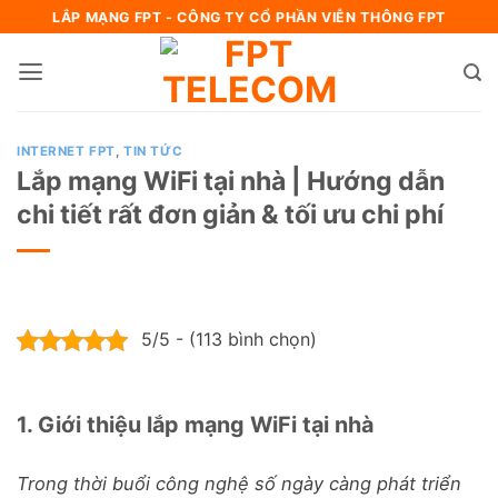
Bỏ
LẮP MẠNG FPT - CÔNG TY CỔ PHẦN VIỄN THÔNG FPT
qua
nội
dung
INTERNET FPT
,
TIN TỨC
Lắp mạng WiFi tại nhà | Hướng dẫn
chi tiết rất đơn giản & tối ưu chi phí
5/5 - (113 bình chọn)
1. Giới thiệu lắp mạng WiFi tại nhà
Trong thời buổi công nghệ số ngày càng phát triển