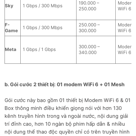
190.000 –
Modem
Sky
1 Gbps / 300 Mbps
250.000
WiFi 6
F-
250.000 –
Modem
1 Gbps / 300 Mbps
Game
300.000
WiFi 6
300.000 –
Modem
Meta
1 Gbps / 1 Gbps
340.000
WiFi 6
b. Gói cước 2 thiết bị: 01 modem WiFi 6 + 01 Mesh
Gói cước này bao gồm 01 thiết bị Modem WiFi 6 & 01
Box thông minh điều khiển giọng nói với hơn 130
kênh truyền hình trong và ngoài nước, nội dung giải
trí đỉnh cao, hơn 10 ngàn bộ phim hấp dẫn & nhiều
nội dung thể thao độc quyền chỉ có trên truyền hình