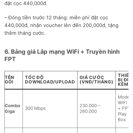
đặt cọc 440,000đ.
– Đóng tiền trước 12 tháng: miễn phí đặt cọc
440,000đ, nhận voucher lên đến 200,000đ, tặng
thêm tháng cước.
6. Bảng giá Lắp mạng WiFi + Truyền hình
FPT
THIẾT
TÊN
TỐC ĐỘ
GIÁ CƯỚC
BỊ ĐI
GÓI
DOWNLOAD/UPLOAD
(VNĐ/THÁNG)
KÈM
Mode
WiFi 6
Combo
230.000 –
300 Mbps
+ FPT
Giga
260.000
Play
Box