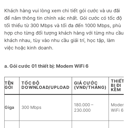
Khách hàng vui lòng xem chi tiết gói cước và ưu đãi
để nắm thông tin chính xác nhất. Gói cước có tốc độ
tối thiểu từ 300 Mbps và tối đa đến 1000 Mbps, phù
hợp cho từng đối tượng khách hàng với từng nhu cầu
khách nhau, tùy vào nhu cầu giải trí, học tập, làm
việc hoặc kinh doanh.
a. Gói cước 01 thiết bị: Modem WiFi 6
THIẾT
TÊN
TỐC ĐỘ
GIÁ CƯỚC
BỊ ĐI
GÓI
DOWNLOAD/UPLOAD
(VNĐ/THÁNG)
KÈM
180.000 –
Modem
Giga
300 Mbps
230.000
WiFi 6