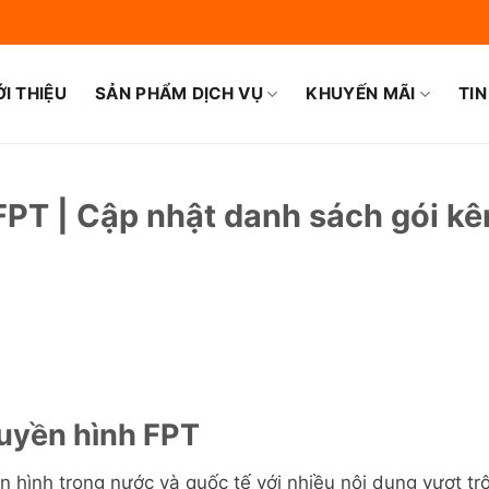
ỚI THIỆU
SẢN PHẨM DỊCH VỤ
KHUYẾN MÃI
TIN
 FPT | Cập nhật danh sách gói kê
ruyền hình FPT
 hình trong nước và quốc tế với nhiều nội dung vượt trộ