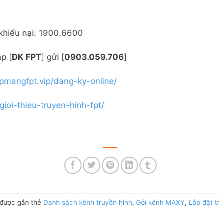
, khiếu nại: 1900.6600
p [
DK FPT
] gửi [
0903.059.706
]
apmangfpt.vip/dang-ky-online/
gioi-thieu-truyen-hinh-fpt/
được gắn thẻ
Danh sách kênh truyền hình
,
Gói kênh MAXY
,
Lắp đặt t