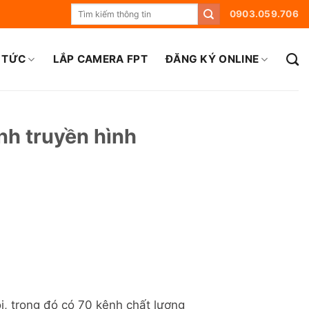
0903.059.706
 TỨC
LẮP CAMERA FPT
ĐĂNG KÝ ONLINE
nh truyền hình
i, trong đó có 70 kênh chất lượng