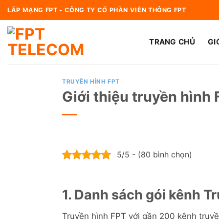
Bỏ
LẮP MẠNG FPT - CÔNG TY CỔ PHẦN VIỄN THÔNG FPT
qua
nội
TRANG CHỦ
GI
dung
TRUYỀN HÌNH FPT
Giới thiệu truyền hình
5/5 - (80 bình chọn)
1. Danh sách gói kênh T
Truyền hình FPT với gần 200 kênh truyền