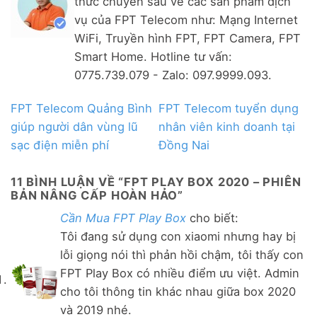
thức chuyên sâu về các sản phẩm dịch
vụ của FPT Telecom như: Mạng Internet
WiFi, Truyền hình FPT, FPT Camera, FPT
Smart Home. Hotline tư vấn:
0775.739.079 - Zalo: 097.9999.093.
FPT Telecom Quảng Bình
FPT Telecom tuyển dụng
giúp người dân vùng lũ
nhân viên kinh doanh tại
sạc điện miễn phí
Đồng Nai
11 BÌNH LUẬN VỀ “
FPT PLAY BOX 2020 – PHIÊN
BẢN NÂNG CẤP HOÀN HẢO
”
Cần Mua FPT Play Box
cho biết:
Tôi đang sử dụng con xiaomi nhưng hay bị
lỗi giọng nói thì phản hồi chậm, tôi thấy con
FPT Play Box có nhiều điểm ưu việt. Admin
cho tôi thông tin khác nhau giữa box 2020
và 2019 nhé.