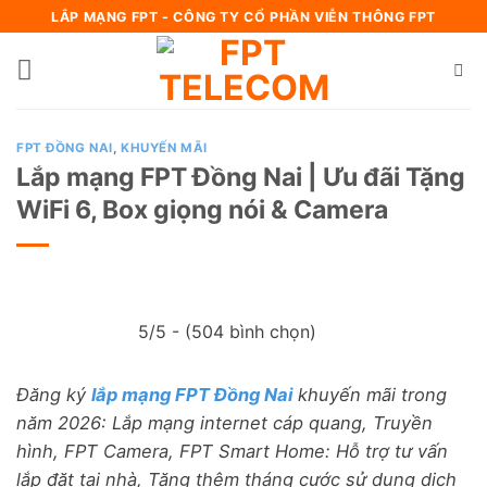
Bỏ
LẮP MẠNG FPT - CÔNG TY CỔ PHẦN VIỄN THÔNG FPT
qua
nội
dung
FPT ĐỒNG NAI
,
KHUYẾN MÃI
Lắp mạng FPT Đồng Nai | Ưu đãi Tặng
WiFi 6, Box giọng nói & Camera
5/5 - (504 bình chọn)
Đăng ký
lắp mạng FPT Đồng Nai
khuyến mãi trong
năm 2026: Lắp mạng internet cáp quang, Truyền
hình, FPT Camera, FPT Smart Home: Hỗ trợ tư vấn
lắp đặt tại nhà, Tặng thêm tháng cước sử dụng dịch