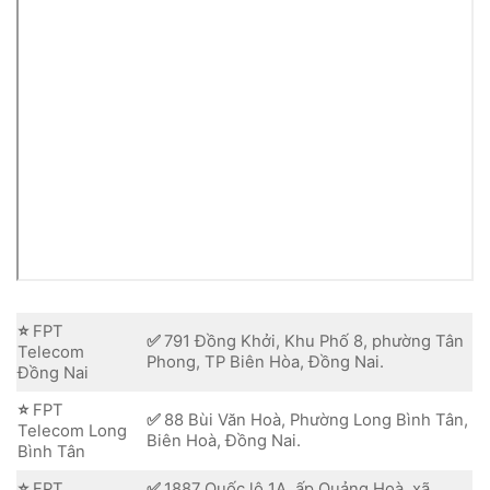
⭐
FPT
✅
791 Đồng Khởi, Khu Phố 8, phường Tân
Telecom
Phong, TP Biên Hòa, Đồng Nai.
Đồng Nai
⭐
FPT
✅
88 Bùi Văn Hoà, Phường Long Bình Tân,
Telecom Long
Biên Hoà, Đồng Nai.
Bình Tân
⭐
FPT
✅
1887 Quốc lộ 1A, ấp Quảng Hoà, xã