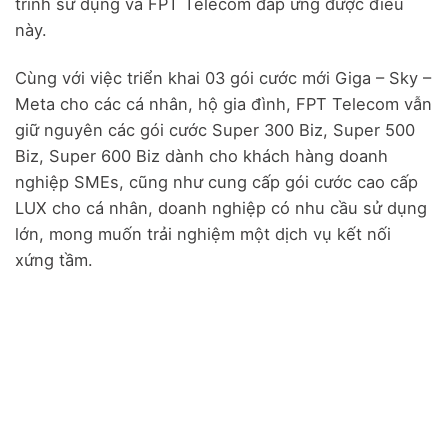
trình sử dụng và FPT Telecom đáp ứng được điều
này.
Cùng với việc triển khai 03 gói cước mới Giga – Sky –
Meta cho các cá nhân, hộ gia đình, FPT Telecom vẫn
giữ nguyên các gói cước Super 300 Biz, Super 500
Biz, Super 600 Biz dành cho khách hàng doanh
nghiệp SMEs, cũng như cung cấp gói cước cao cấp
LUX cho cá nhân, doanh nghiệp có nhu cầu sử dụng
lớn, mong muốn trải nghiệm một dịch vụ kết nối
xứng tầm.
Super 300
Super 300
Super 500
Biz
Biz Plus
Biz
450.000
750.000
1.400.00
đ
đ
0
/tháng
/tháng
đ /tháng