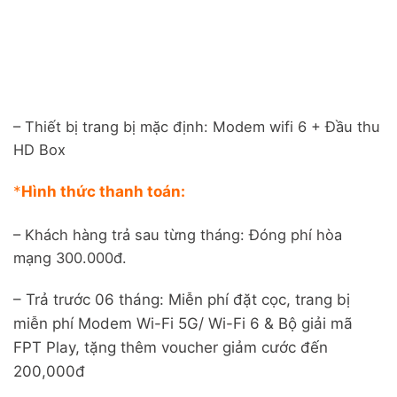
& Box thông
& Box thông
& Box thông
& Box thông
✅
Truyền
✅
Truyền
✅
Truyền
✅
Truyền
minh
minh
minh
minh
hình: Hơn 13
0
hình: Hơn 13
0
hình: Hơn 13
0
hình: Hơn 13
0
kênh, Box
kênh, Box
kênh, Box
kênh, Box
biến tivi
biến tivi
biến tivi
biến tivi
thường thành
thường thành
thường thành
thường thành
Smart tivi,
Smart tivi,
Smart tivi,
Smart tivi,
điều khiển
điều khiển
điều khiển
điều khiển
– Thiết bị trang bị mặc định: Modem wifi 6 + Đầu thu
giọng nói
giọng nói
giọng nói
giọng nói
HD Box
*
Hình thức thanh toán:
– Khách hàng trả sau từng tháng: Đóng phí hòa
mạng 300.000đ.
– Trả trước 06 tháng: Miễn phí đặt cọc, trang bị
miễn phí Modem Wi-Fi 5G/ Wi-Fi 6 & Bộ giải mã
FPT Play, tặng thêm voucher giảm cước đến
200,000đ