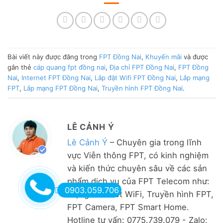
Bài viết này được đăng trong
FPT Đồng Nai
,
Khuyến mãi
và được
gắn thẻ
cáp quang fpt đồng nai
,
Địa chỉ FPT Đồng Nai
,
FPT Đồng
Nai
,
Internet FPT Đồng Nai
,
Lắp đặt Wifi FPT Đồng Nai
,
Lắp mạng
FPT
,
Lắp mạng FPT Đồng Nai
,
Truyền hình FPT Đồng Nai
.
LÊ CẢNH Ý
Lê Cảnh Ý
– Chuyên gia trong lĩnh
vực Viễn thông FPT, có kinh nghiệm
và kiến thức chuyên sâu về các sản
phẩm dịch vụ của FPT Telecom như:
0903.059.706
Mạng Internet WiFi, Truyền hình FPT,
FPT Camera, FPT Smart Home.
Hotline tư vấn: 0775.739.079 - Zalo: