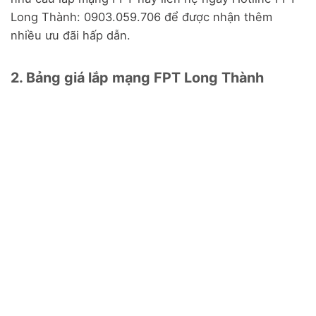
Long Thành: 0903.059.706 để được nhận thêm
nhiều ưu đãi hấp dẫn.
2. Bảng giá lắp mạng FPT Long Thành
Gói F-
Interne
Interne
Interne
Game
t Giga
t Sky
t Meta
N/A
195.000
235.000
300.000
đ
đ
đ
/tháng
/tháng
/tháng
✅
Tốc độ
✅
Tốc độ
✅
Tốc độ
✅
Tốc độ
download:
∞
download:
download:
∞
download:
∞
Mbps
300 Mbps
Mbps
Mbps
✅
Tốc độ
✅
Tốc độ
✅
Tốc độ
✅
Tốc độ
upload:
∞
Mbp
upload: 300
upload: 300
upload: 300
s
Mbps
Mbps
Mbps
✅
Phù hợp:
✅
Phù hợp:
✅
Phù hợp:
✅
Phù hợp:
Streamer,
Cá nhân, gia
Gia đình,
Cá nhân, gia
Gamer
đình
Gamer
đình