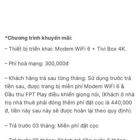
& Box thông
& Box thông
& Box thông
& Box thông
✅
Truyền
✅
Truyền
✅
Truyền
✅
Truyền
minh
minh
minh
minh
hình: Hơn 13
0
hình: Hơn 13
0
hình: Hơn 13
0
hình: Hơn 13
0
kênh, Box
kênh, Box
kênh, Box
kênh, Box
biến tivi
biến tivi
biến tivi
biến tivi
thường thành
thường thành
thường thành
thường thành
Smart tivi,
Smart tivi,
Smart tivi,
Smart tivi,
*Chương trình khuyến mãi:
điều khiển
điều khiển
điều khiển
điều khiển
– Thiết bị triển khai: Modem WiFi 6 + Tivi Box 4K.
giọng nói
giọng nói
giọng nói
giọng nói
– Phí hoà mạng: 300,000đ
– Khách hàng trả sau từng tháng: Sử dụng trước trả
tiền sau, được trang bị miễn phí Modem WiFi 6 &
Đầu thu FPT Play điều khiển giọng nói, (Khách ở nhà
trọ nhà thuê phải đóng thêm phí đặt cọc là 440,000
đ, tiền này sau này sẽ được hoàn lại theo quy định).
– Trả trước 03 tháng: Miễn phí đặt cọc