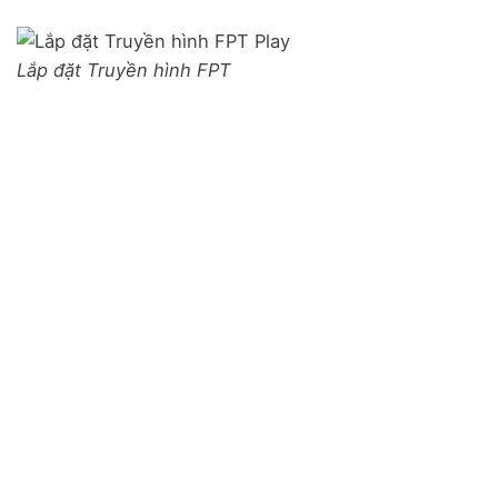
Lắp đặt Truyền hình FPT
Combo
Combo
Combo
Combo
- Giga
- Sky
F-Game
- Meta
N/A
220.000
270.000
320.000
đ
đ
đ
/tháng
/tháng
/tháng
✅
Tốc độ
✅
Tốc độ
✅
Tốc độ
✅
Tốc độ
download:
download:
∞
download:
∞
download:
∞
300 Mbps
Mbps
Mbps
Mbps
✅
Tốc độ
✅
Tốc độ
✅
Tốc độ
✅
Tốc độ
upload: 300
upload: 300
upload: 300
upload:
∞
Mbp
Mbps
Mbps
Mbps
s
✅
Phù hợp:
✅
Phù hợp:
✅
Phù hợp:
✅
Phù hợp:
Cá nhân, gia
Gia đình,
Cá nhân, gia
Streamer,
đình
Gamer
đình
Gamer
✅
Trang bị:
✅
Trang bị:
✅
Trang bị:
✅
Trang bị:
WiFi 6 thế hệ
WiFi 6 thế hệ
WiFi 6 thế hệ
WiFi 6 thế hệ
mới
mới
mới
mới