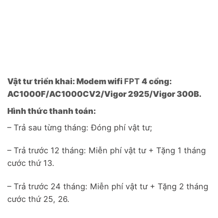
Phí hòa
Phí hòa
Phí hòa
tháng:
tháng:
tháng:
mạng 500.000đ
mạng 500.000đ
mạng 500.000đ
,
,
,
tặng 01 tháng thứ
tặng 01 tháng thứ
tặng 01 tháng thứ
13 & AP Unifi
13 & AP Unifi
13 & AP Unifi
Lắp đặt nhanh
Lắp đặt nhanh
Lắp đặt nhanh
✓
✓
✓
life/AP WiFi 6
life/AP WiFi 6
life/
AP WiFi 6
trong vòng 24h, h
ỗ
trong vòng 24h, h
ỗ
trong vòng 24h, h
ỗ
trợ kỹ thuật 24/7
trợ kỹ thuật 24/7
trợ kỹ thuật 24/7
Vật tư triển khai: Modem wifi
FPT
4 cổng:
AC1000F/AC1000CV2/Vigor 2925/Vigor 300B.
Hình thức thanh toán:
– Trả sau từng tháng: Đóng phí vật tư;
– Trả trước 12 tháng: Miễn phí vật tư + Tặng 1 tháng
cước thứ 13.
– Trả trước 24 tháng: Miễn phí vật tư + Tặng 2 tháng
cước thứ 25, 26.