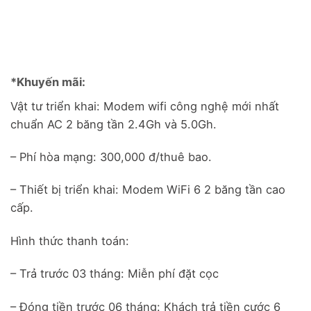
✅
Modem
✅
Modem
✅
Modem
✅
Modem
WiFi 6 thế hệ
WiFi 6 thế hệ
WiFi 6 thế hệ
WiFi 6 thế hệ
mới
mới
mới
mới
✅
Hỗ trợ kỹ
✅
Hỗ trợ kỹ
✅
Hỗ trợ kỹ
✅
Hỗ trợ kỹ
thuật 24/7
thuật 24/7
thuật 24/7
thuật 24/7
*Khuyến mãi:
Vật tư triển khai: Modem wifi công nghệ mới nhất
chuẩn AC 2 băng tần 2.4Gh và 5.0Gh.
– Phí hòa mạng: 300,000 đ/thuê bao.
– Thiết bị triển khai: Modem WiFi 6 2 băng tần cao
cấp.
Hình thức thanh toán:
– Trả trước 03 tháng: Miễn phí đặt cọc
– Đóng tiền trước 06 tháng: Khách trả tiền cước 6