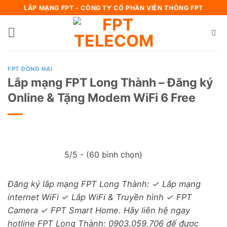
Bỏ
LẮP MẠNG FPT - CÔNG TY CỔ PHẦN VIỄN THÔNG FPT
qua
nội
dung
FPT ĐỒNG NAI
Lắp mạng FPT Long Thành – Đăng ký
Online & Tặng Modem WiFi 6 Free
5/5 - (60 bình chọn)
Đăng ký lắp mạng FPT Long Thành: ✓ Lắp mạng
internet WiFi ✓ Lắp WiFi & Truyền hình ✓ FPT
Camera ✓ FPT Smart Home. Hãy liên hệ ngay
hotline FPT Long Thành: 0903.059.706 đế được