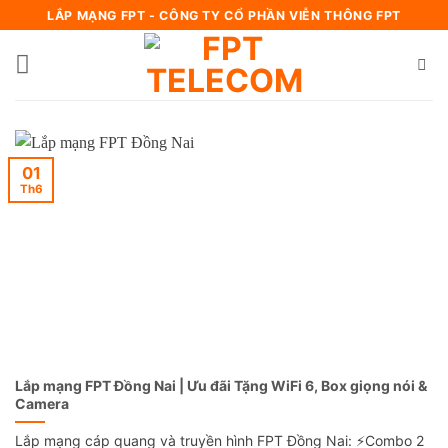
Bỏ
LẮP MẠNG FPT - CÔNG TY CỔ PHẦN VIỄN THÔNG FPT
qua
nội
dung
01
Th6
Lắp mạng FPT Đồng Nai | Ưu đãi Tặng WiFi 6, Box giọng nói &
Camera
Lắp mạng cáp quang và truyền hình FPT Đồng Nai: ⚡️Combo 2