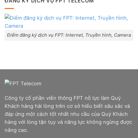
ĐĂNG KÝ DỊCH VỤ FPT TELECOM
đãi
thị
ở
Combo
trấn
Lắp
WiFi
Liên
mạng
6
Nghĩa,
FPT
&
Huyện
Đà
Camera
Đức
Nẵng
Trọng,
|
Lâm
Đăng
Điểm đăng ký dịch vụ FPT: Internet, Truyền hình, Camera
Đồng
ký
Online,
miễn
phí
modem
WiFi
6
&
Box
giọng
nói
Công ty cổ phần viễn thông FPT nỗ lực làm Quý
Khách hàng hài lòng trên cơ sở hiểu biết sâu sắc và
đáp ứng một cách tốt nhất nhu cầu của Quý Khách
hàng với lòng tận tụy và năng lực không ngừng được
nâng cao.