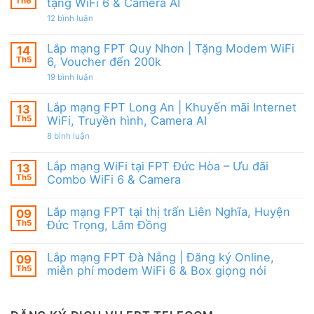
Modem
Th6
tặng WiFi 6 & Camera AI
Nai
tốt
FPT
|
từ
ở
12 bình luận
WiFi
Ưu
FPT
Lắp
6
đãi
mạng
&
Tặng
FPT
Box
Lắp mạng FPT Quy Nhơn | Tặng Modem WiFi
14
WiFi
Ninh
giọng
6,
Th5
6, Voucher đến 200k
Thuận
nói
Box
|
ở
19 bình luận
giọng
Ưu
Lắp
nói
đãi
mạng
&
Combo
FPT
Camera
Lắp mạng FPT Long An | Khuyến mãi Internet
13
tặng
Quy
WiFi
Th5
WiFi, Truyền hình, Camera AI
Nhơn
6
|
ở
8 bình luận
&
Tặng
Lắp
Camera
Modem
mạng
AI
WiFi
FPT
Lắp mạng WiFi tại FPT Đức Hòa – Ưu đãi
13
6,
Long
Voucher
Th5
Combo WiFi 6 & Camera
An
đến
|
Không
200k
Khuyến
có
mãi
Lắp mạng FPT tại thị trấn Liên Nghĩa, Huyện
09
bình
Internet
luận
Th5
Đức Trọng, Lâm Đồng
WiFi,
ở
Truyền
Lắp
Không
hình,
mạng
có
Camera
Lắp mạng FPT Đà Nẵng | Đăng ký Online,
09
WiFi
bình
AI
tại
luận
Th5
miễn phí modem WiFi 6 & Box giọng nói
FPT
ở
Đức
Lắp
Không
Hòa
mạng
có
–
FPT
bình
Ưu
tại
luận