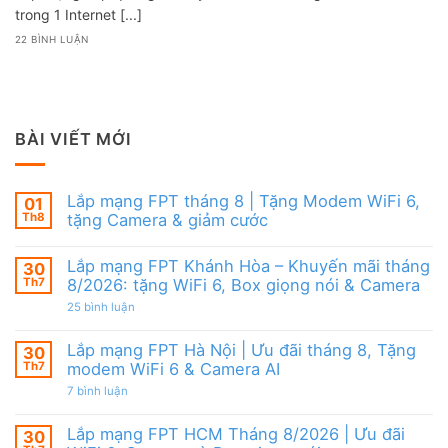
trong 1 Internet [...]
22 BÌNH LUẬN
BÀI VIẾT MỚI
Lắp mạng FPT tháng 8 | Tặng Modem WiFi 6,
01
Th8
tặng Camera & giảm cước
Không
có
Lắp mạng FPT Khánh Hòa – Khuyến mãi tháng
30
bình
luận
Th7
8/2026: tặng WiFi 6, Box giọng nói & Camera
ở
Lắp
ở
25 bình luận
mạng
Lắp
FPT
mạng
tháng
FPT
Lắp mạng FPT Hà Nội | Ưu đãi tháng 8, Tặng
30
8
Khánh
Th7
modem WiFi 6 & Camera AI
|
Hòa
Tặng
–
ở
7 bình luận
Modem
Khuyến
Lắp
WiFi
mãi
mạng
6,
tháng
FPT
Lắp mạng FPT HCM Tháng 8/2026 | Ưu đãi
30
tặng
8/2026:
Hà