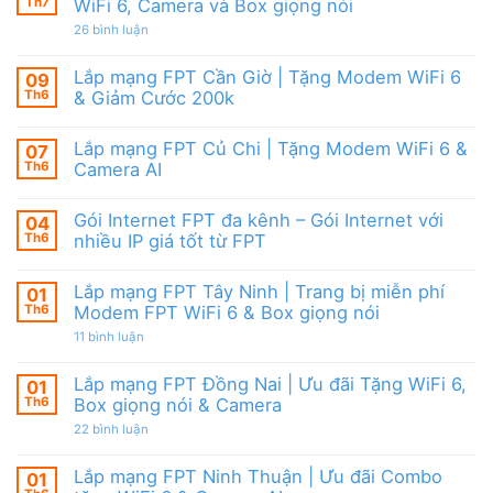
Camera
tặng
Th7
WiFi 6, Camera và Box giọng nói
Nội
&
WiFi
|
giảm
ở
26 bình luận
6,
Ưu
cước
Lắp
Box
đãi
mạng
giọng
tháng
FPT
nói
Lắp mạng FPT Cần Giờ | Tặng Modem WiFi 6
09
8,
HCM
&
Tặng
Th6
& Giảm Cước 200k
Tháng
Camera
modem
8/2026
Không
WiFi
|
có
6
Ưu
Lắp mạng FPT Củ Chi | Tặng Modem WiFi 6 &
07
bình
&
đãi
luận
Camera
Th6
Camera AI
WiFi
ở
AI
6,
Lắp
Không
Camera
mạng
có
và
Gói Internet FPT đa kênh – Gói Internet với
04
FPT
bình
Box
Cần
luận
Th6
nhiều IP giá tốt từ FPT
giọng
Giờ
ở
nói
|
Lắp
Không
Tặng
mạng
có
Lắp mạng FPT Tây Ninh | Trang bị miễn phí
01
Modem
FPT
bình
WiFi
Củ
luận
Th6
Modem FPT WiFi 6 & Box giọng nói
6
Chi
ở
&
|
Gói
ở
11 bình luận
Giảm
Tặng
Internet
Lắp
Cước
Modem
FPT
mạng
200k
WiFi
đa
FPT
Lắp mạng FPT Đồng Nai | Ưu đãi Tặng WiFi 6,
01
6
kênh
Tây
Th6
Box giọng nói & Camera
&
–
Ninh
Camera
Gói
|
ở
22 bình luận
AI
Internet
Trang
Lắp
với
bị
mạng
nhiều
miễn
FPT
Lắp mạng FPT Ninh Thuận | Ưu đãi Combo
01
IP
phí
Đồng
giá