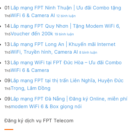
Lắp
đa
&
Ninh
Modem
mạng
kênh
01
Lắp mạng FPT Ninh Thuận | Ưu đãi Combo tặng
Giảm
|
WiFi
FPT
–
Cước
ở
WiFi 6 & Camera AI
Trang
6
Th6
12 bình luận
Đồng
Gói
200k
Lắp
bị
&
Nai
Internet
mạng
14
Lắp mạng FPT Quy Nhơn | Tặng Modem WiFi 6,
miễn
Camera
|
với
FPT
phí
AI
ở
Voucher đến 200k
Ưu
nhiều
Th5
19 bình luận
Ninh
Modem
Lắp
đãi
IP
Thuận
FPT
mạng
13
Lắp mạng FPT Long An | Khuyến mãi Internet
Tặng
giá
|
WiFi
FPT
WiFi
tốt
ở
WiFi, Truyền hình, Camera AI
Ưu
6
Th5
8 bình luận
Quy
6,
từ
Lắp
đãi
&
Nhơn
Box
FPT
mạng
13
Lắp mạng WiFi tại FPT Đức Hòa – Ưu đãi Combo
Combo
Box
|
giọng
FPT
tặng
giọng
Không
WiFi 6 & Camera
Tặng
nói
Th5
Long
WiFi
nói
có
Modem
&
An
6
bình
09
Lắp mạng FPT tại thị trấn Liên Nghĩa, Huyện Đức
WiFi
Camera
|
&
luận
6,
Không
Trọng, Lâm Đồng
Khuyến
Camera
Th5
ở
Voucher
có
mãi
AI
Lắp
đến
bình
09
Lắp mạng FPT Đà Nẵng | Đăng ký Online, miễn phí
Internet
mạng
200k
luận
WiFi,
Không
WiFi
modem WiFi 6 & Box giọng nói
Th5
ở
Truyền
có
tại
Lắp
hình,
bình
FPT
mạng
Camera
Đăng ký dịch vụ FPT Telecom
luận
Đức
FPT
AI
ở
Hòa
tại
Lắp
–