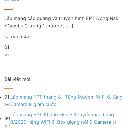
Lắp mạng cáp quang và truyền hình FPT Đồng Nai:
⚡️Combo 2 trong 1 Internet [...]
22 BÌNH LUẬN
01
Th6
Bài viết mới
01
Lắp mạng FPT tháng 8 | Tặng Modem WiFi 6, tặng
Không
Camera & giảm cước
Th8
có
bình
Lắp mạng FPT Khánh Hòa – Khuyến mãi tháng
30
luận
8/2026: tặng WiFi 6, Box giọng nói & Camera
25
ở
Th7
ở