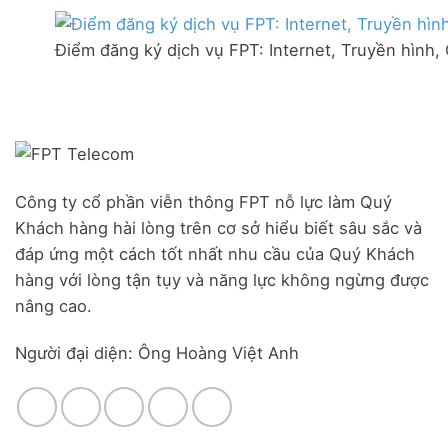
thị
mạng
Ưu
trấn
FPT
đãi
Liên
Điểm đăng ký dịch vụ FPT: Internet, Truyền hình,
Đà
Combo
Nghĩa,
Nẵng
WiFi
Huyện
|
6
Đức
Đăng
&
Trọng,
ký
Camera
Lâm
Online,
Đồng
miễn
phí
modem
Công ty cổ phần viễn thông FPT nỗ lực làm Quý
WiFi
Khách hàng hài lòng trên cơ sở hiểu biết sâu sắc và
6
&
đáp ứng một cách tốt nhất nhu cầu của Quý Khách
Box
hàng với lòng tận tụy và năng lực không ngừng được
giọng
nâng cao.
nói
Người đại diện: Ông Hoàng Việt Anh