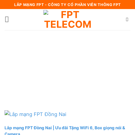
Bỏ
LẮP MẠNG FPT - CÔNG TY CỔ PHẦN VIỄN THÔNG FPT
qua
nội
dung
Lắp mạng FPT Đồng Nai | Ưu đãi Tặng WiFi 6, Box giọng nói &
Camera