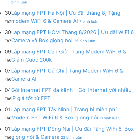
Lắp
bình luận
Lắp
mạng
mạng
FPT
30
Lắp mạng FPT Hà Nội | Ưu đãi tháng 8, Tặng
FPT
tháng
ở
modem WiFi 6 & Camera AI
Th7
7 bình luận
Khánh
8
Lắp
Hòa
|
mạng
30
Lắp mạng FPT HCM Tháng 8/2026 | Ưu đãi WiFi 6,
–
Tặng
FPT
ở
Camera và Box giọng nói
Khuyến
Modem
Th7
26 bình luận
Hà
Lắp
mãi
WiFi
Nội
mạng
09
Lắp mạng FPT Cần Giờ | Tặng Modem WiFi 6 &
tháng
6,
|
FPT
8/2026:
tặng
Không
Giảm Cước 200k
Ưu
Th6
HCM
tặng
Camera
có
đãi
Tháng
WiFi
&
bình
07
Lắp mạng FPT Củ Chi | Tặng Modem WiFi 6 &
tháng
8/2026
6,
giảm
luận
8,
Không
Camera AI
|
Box
cước
Th6
ở
Tặng
có
Ưu
giọng
Lắp
modem
bình
04
Gói Internet FPT đa kênh – Gói Internet với nhiều
đãi
nói
mạng
WiFi
luận
WiFi
&
Không
FPT
IP giá tốt từ FPT
6
Th6
ở
6,
Camera
có
Cần
&
Lắp
Camera
bình
Giờ
01
Lắp mạng FPT Tây Ninh | Trang bị miễn phí
Camera
mạng
và
luận
|
AI
ở
FPT
Modem FPT WiFi 6 & Box giọng nói
Box
Th6
11 bình luận
ở
Tặng
Lắp
Củ
giọng
Gói
Modem
mạng
Chi
01
Lắp mạng FPT Đồng Nai | Ưu đãi Tặng WiFi 6, Box
nói
Internet
WiFi
FPT
|
ở
FPT
giọng nói & Camera
6
Th6
22 bình luận
Tây
Tặng