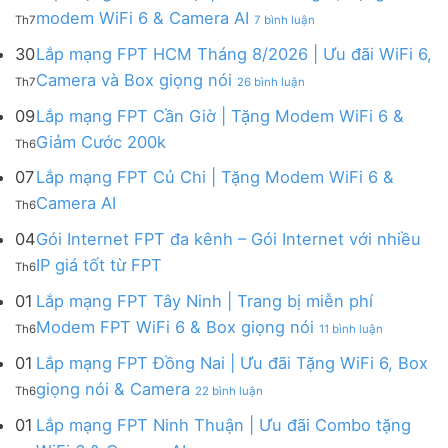
FPT
tháng
ở
modem WiFi 6 & Camera AI
Th7
7 bình luận
Khánh
8
Lắp
Hòa
|
mạng
30
Lắp mạng FPT HCM Tháng 8/2026 | Ưu đãi WiFi 6,
–
Tặng
FPT
ở
Camera và Box giọng nói
Khuyến
Modem
Th7
26 bình luận
Hà
Lắp
mãi
WiFi
Nội
mạng
09
Lắp mạng FPT Cần Giờ | Tặng Modem WiFi 6 &
tháng
6,
|
FPT
8/2026:
tặng
Không
Giảm Cước 200k
Ưu
Th6
HCM
tặng
Camera
có
đãi
Tháng
WiFi
&
bình
07
Lắp mạng FPT Củ Chi | Tặng Modem WiFi 6 &
tháng
8/2026
6,
giảm
luận
8,
Không
Camera AI
|
Box
cước
Th6
ở
Tặng
có
Ưu
giọng
Lắp
modem
bình
04
Gói Internet FPT đa kênh – Gói Internet với nhiều
đãi
nói
mạng
WiFi
luận
WiFi
&
Không
FPT
IP giá tốt từ FPT
6
Th6
ở
6,
Camera
có
Cần
&
Lắp
Camera
bình
Giờ
01
Lắp mạng FPT Tây Ninh | Trang bị miễn phí
Camera
mạng
và
luận
|
AI
ở
FPT
Modem FPT WiFi 6 & Box giọng nói
Box
Th6
11 bình luận
ở
Tặng
Lắp
Củ
giọng
Gói
Modem
mạng
Chi
01
Lắp mạng FPT Đồng Nai | Ưu đãi Tặng WiFi 6, Box
nói
Internet
WiFi
FPT
|
ở
FPT
giọng nói & Camera
6
Th6
22 bình luận
Tây
Tặng
Lắp
đa
&
Ninh
Modem
mạng
kênh
01
Lắp mạng FPT Ninh Thuận | Ưu đãi Combo tặng
Giảm
|
WiFi
FPT
–
Cước
ở