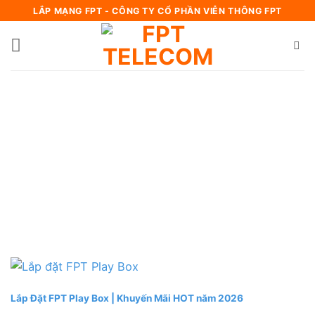
Bỏ
LẮP MẠNG FPT - CÔNG TY CỔ PHẦN VIỄN THÔNG FPT
qua
nội
dung
Lắp Đặt FPT Play Box | Khuyến Mãi HOT năm 2026