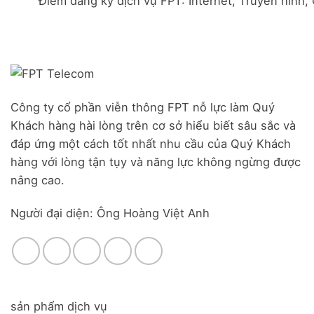
Điểm đăng ký dịch vụ FPT: Internet, Truyền hình,
Đà
Combo
Nghĩa,
Nẵng
WiFi
Huyện
|
6
Đức
Đăng
&
Trọng,
ký
Camera
Lâm
Online,
Đồng
miễn
phí
modem
Công ty cổ phần viễn thông FPT nỗ lực làm Quý
WiFi
Khách hàng hài lòng trên cơ sở hiểu biết sâu sắc và
6
&
đáp ứng một cách tốt nhất nhu cầu của Quý Khách
Box
hàng với lòng tận tụy và năng lực không ngừng được
giọng
nâng cao.
nói
Người đại diện: Ông Hoàng Việt Anh
sản phẩm dịch vụ