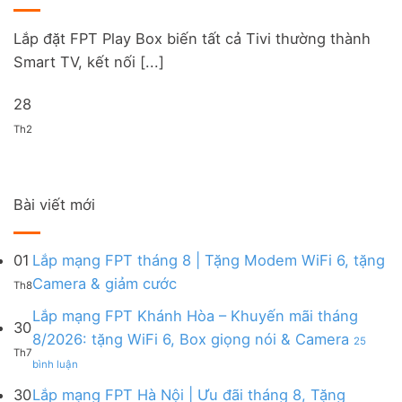
Lắp đặt FPT Play Box biến tất cả Tivi thường thành
Smart TV, kết nối [...]
28
Th2
Bài viết mới
01
Lắp mạng FPT tháng 8 | Tặng Modem WiFi 6, tặng
Không
Camera & giảm cước
Th8
có
bình
Lắp mạng FPT Khánh Hòa – Khuyến mãi tháng
30
luận
8/2026: tặng WiFi 6, Box giọng nói & Camera
25
ở
Th7
ở
Lắp
bình luận
Lắp
mạng
mạng
FPT
30
Lắp mạng FPT Hà Nội | Ưu đãi tháng 8, Tặng