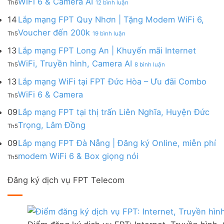
WiFi 6 & Camera AI
Trang
6
Th6
12 bình luận
Đồng
Gói
200k
Lắp
bị
&
Nai
Internet
mạng
14
Lắp mạng FPT Quy Nhơn | Tặng Modem WiFi 6,
miễn
Camera
|
với
FPT
phí
AI
ở
Voucher đến 200k
Ưu
nhiều
Th5
19 bình luận
Ninh
Modem
Lắp
đãi
IP
Thuận
FPT
mạng
13
Lắp mạng FPT Long An | Khuyến mãi Internet
Tặng
giá
|
WiFi
FPT
WiFi
tốt
ở
WiFi, Truyền hình, Camera AI
Ưu
6
Th5
8 bình luận
Quy
6,
từ
Lắp
đãi
&
Nhơn
Box
FPT
mạng
13
Lắp mạng WiFi tại FPT Đức Hòa – Ưu đãi Combo
Combo
Box
|
giọng
FPT
tặng
giọng
Không
WiFi 6 & Camera
Tặng
nói
Th5
Long
WiFi
nói
có
Modem
&
An
6
bình
09
Lắp mạng FPT tại thị trấn Liên Nghĩa, Huyện Đức
WiFi
Camera
|
&
luận
6,
Không
Trọng, Lâm Đồng
Khuyến
Camera
Th5
ở
Voucher
có
mãi
AI
Lắp
đến
bình
09
Lắp mạng FPT Đà Nẵng | Đăng ký Online, miễn phí
Internet
mạng
200k
luận
WiFi,
Không
WiFi
modem WiFi 6 & Box giọng nói
Th5
ở
Truyền
có
tại
Lắp
hình,
bình
FPT
mạng
Camera
Đăng ký dịch vụ FPT Telecom
luận
Đức
FPT
AI
ở
Hòa
tại
Lắp
–
thị
mạng
Ưu
trấn
FPT
đãi
Liên