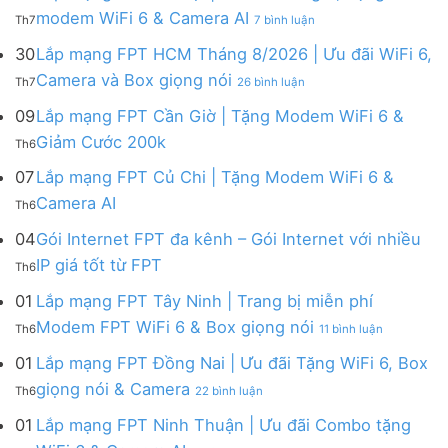
FPT
tháng
ở
modem WiFi 6 & Camera AI
Th7
7 bình luận
Khánh
8
Lắp
Hòa
|
mạng
30
Lắp mạng FPT HCM Tháng 8/2026 | Ưu đãi WiFi 6,
–
Tặng
FPT
ở
Camera và Box giọng nói
Khuyến
Modem
Th7
26 bình luận
Hà
Lắp
mãi
WiFi
Nội
mạng
09
Lắp mạng FPT Cần Giờ | Tặng Modem WiFi 6 &
tháng
6,
|
FPT
8/2026:
tặng
Không
Giảm Cước 200k
Ưu
Th6
HCM
tặng
Camera
có
đãi
Tháng
WiFi
&
bình
07
Lắp mạng FPT Củ Chi | Tặng Modem WiFi 6 &
tháng
8/2026
6,
giảm
luận
8,
Không
Camera AI
|
Box
cước
Th6
ở
Tặng
có
Ưu
giọng
Lắp
modem
bình
04
Gói Internet FPT đa kênh – Gói Internet với nhiều
đãi
nói
mạng
WiFi
luận
WiFi
&
Không
FPT
IP giá tốt từ FPT
6
Th6
ở
6,
Camera
có
Cần
&
Lắp
Camera
bình
Giờ
01
Lắp mạng FPT Tây Ninh | Trang bị miễn phí
Camera
mạng
và
luận
|
AI
ở
FPT
Modem FPT WiFi 6 & Box giọng nói
Box
Th6
11 bình luận
ở
Tặng
Lắp
Củ
giọng
Gói
Modem
mạng
Chi
01
Lắp mạng FPT Đồng Nai | Ưu đãi Tặng WiFi 6, Box
nói
Internet
WiFi
FPT
|
ở
FPT
giọng nói & Camera
6
Th6
22 bình luận
Tây
Tặng
Lắp
đa
&
Ninh
Modem
mạng
kênh
01
Lắp mạng FPT Ninh Thuận | Ưu đãi Combo tặng
Giảm
|
WiFi
FPT
–
Cước
ở