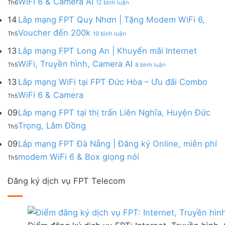
WiFi 6 & Camera AI
Trang
6
Th6
12 bình luận
Đồng
Gói
200k
Lắp
bị
&
Nai
Internet
mạng
14
Lắp mạng FPT Quy Nhơn | Tặng Modem WiFi 6,
miễn
Camera
|
với
FPT
phí
AI
ở
Voucher đến 200k
Ưu
nhiều
Th5
19 bình luận
Ninh
Modem
Lắp
đãi
IP
Thuận
FPT
mạng
13
Lắp mạng FPT Long An | Khuyến mãi Internet
Tặng
giá
|
WiFi
FPT
WiFi
tốt
ở
WiFi, Truyền hình, Camera AI
Ưu
6
Th5
8 bình luận
Quy
6,
từ
Lắp
đãi
&
Nhơn
Box
FPT
mạng
13
Lắp mạng WiFi tại FPT Đức Hòa – Ưu đãi Combo
Combo
Box
|
giọng
FPT
tặng
giọng
Không
WiFi 6 & Camera
Tặng
nói
Th5
Long
WiFi
nói
có
Modem
&
An
6
bình
09
Lắp mạng FPT tại thị trấn Liên Nghĩa, Huyện Đức
WiFi
Camera
|
&
luận
6,
Không
Trọng, Lâm Đồng
Khuyến
Camera
Th5
ở
Voucher
có
mãi
AI
Lắp
đến
bình
09
Lắp mạng FPT Đà Nẵng | Đăng ký Online, miễn phí
Internet
mạng
200k
luận
WiFi,
Không
WiFi
modem WiFi 6 & Box giọng nói
Th5
ở
Truyền
có
tại
Lắp
hình,
bình
FPT
mạng
Camera
Đăng ký dịch vụ FPT Telecom
luận
Đức
FPT
AI
ở
Hòa
tại
Lắp
–
thị
mạng
Ưu
trấn
FPT
đãi
Liên