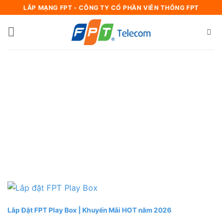
Bỏ
LẮP MẠNG FPT - CÔNG TY CỔ PHẦN VIỄN THÔNG FPT
qua
nội
dung
Lắp Đặt FPT Play Box | Khuyến Mãi HOT năm 2026