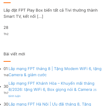
Lắp đặt FPT Play Box biến tất cả Tivi thường thành
Smart TV, kết nối [...]
28
Th2
Bài viết mới
01
Lắp mạng FPT tháng 8 | Tặng Modem WiFi 6, tặng
Không
Camera & giảm cước
Th8
có
bình
Lắp mạng FPT Khánh Hòa – Khuyến mãi tháng
30
luận
8/2026: tặng WiFi 6, Box giọng nói & Camera
25
ở
Th7
ở
Lắp
bình luận
Lắp
mạng
mạng
FPT
30
Lắp mạng FPT Hà Nội | Ưu đãi tháng 8, Tặng