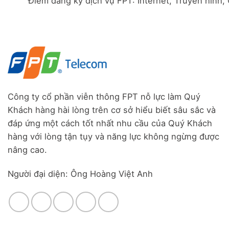
Điểm đăng ký dịch vụ FPT: Internet, Truyền hình,
Đà
Combo
Nghĩa,
Nẵng
WiFi
Huyện
|
6
Đức
Đăng
&
Trọng,
ký
Camera
Lâm
Online,
Đồng
miễn
phí
modem
WiFi
6
Công ty cổ phần viễn thông FPT nỗ lực làm Quý
&
Khách hàng hài lòng trên cơ sở hiểu biết sâu sắc và
Box
giọng
đáp ứng một cách tốt nhất nhu cầu của Quý Khách
nói
hàng với lòng tận tụy và năng lực không ngừng được
nâng cao.
Người đại diện: Ông Hoàng Việt Anh