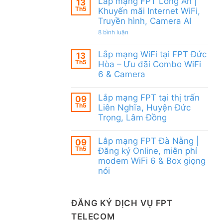
Lắp mạng FPT Long An |
13
WiFi
Quy
Th5
6
Khuyến mãi Internet WiFi,
Nhơn
&
Truyền hình, Camera AI
|
Camera
Tặng
AI
ở
8 bình luận
Modem
Lắp
WiFi
mạng
6,
Lắp mạng WiFi tại FPT Đức
FPT
13
Voucher
Long
Th5
đến
Hòa – Ưu đãi Combo WiFi
An
200k
6 & Camera
|
Khuyến
Không
mãi
có
Internet
Lắp mạng FPT tại thị trấn
09
bình
WiFi,
Th5
luận
Liên Nghĩa, Huyện Đức
Truyền
ở
hình,
Trọng, Lâm Đồng
Lắp
Camera
mạng
Không
AI
WiFi
có
Lắp mạng FPT Đà Nẵng |
tại
09
bình
FPT
Th5
luận
Đăng ký Online, miễn phí
Đức
ở
modem WiFi 6 & Box giọng
Hòa
Lắp
–
nói
mạng
Ưu
FPT
Không
đãi
tại
có
Combo
thị
bình
WiFi
trấn
ĐĂNG KÝ DỊCH VỤ FPT
luận
6
Liên
ở
&
Nghĩa,
TELECOM
Lắp
Camera
Huyện