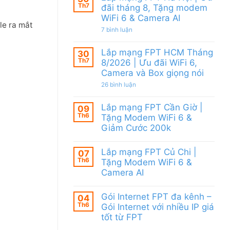
Khánh
Modem
Th7
đãi tháng 8, Tặng modem
Hòa
WiFi
WiFi 6 & Camera AI
–
6,
le ra mắt
Khuyến
tặng
ở
7 bình luận
mãi
Camera
Lắp
tháng
&
mạng
8/2026:
giảm
Lắp mạng FPT HCM Tháng
FPT
30
tặng
cước
Hà
Th7
WiFi
8/2026 | Ưu đãi WiFi 6,
Nội
6,
Camera và Box giọng nói
|
Box
Ưu
giọng
ở
26 bình luận
đãi
nói
Lắp
tháng
&
mạng
8,
Camera
Lắp mạng FPT Cần Giờ |
FPT
09
Tặng
HCM
Th6
modem
Tặng Modem WiFi 6 &
Tháng
WiFi
Giảm Cước 200k
8/2026
6
|
&
Không
Ưu
Camera
có
đãi
Lắp mạng FPT Củ Chi |
AI
07
bình
WiFi
Th6
luận
Tặng Modem WiFi 6 &
6,
ở
Camera
Camera AI
Lắp
và
mạng
Không
Box
FPT
có
giọng
Gói Internet FPT đa kênh –
Cần
04
bình
nói
Giờ
Th6
luận
Gói Internet với nhiều IP giá
|
ở
tốt từ FPT
Tặng
Lắp
Modem
mạng
Không