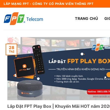
Bỏ
LẮP MẠNG FPT - CÔNG TY CỔ PHẦN VIỄN THÔNG FPT
qua
nội
TRANG CHỦ
GI
dung
28
Th2
Lắp Đặt FPT Play Box | Khuyến Mãi HOT năm 202