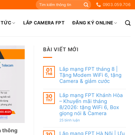
0903.059.706
 TỨC
LẮP CAMERA FPT
ĐĂNG KÝ ONLINE
BÀI VIẾT MỚI
Lắp mạng FPT tháng 8 |
01
Th8
Tặng Modem WiFi 6, tặng
Camera & giảm cước
Không
có
Lắp mạng FPT Khánh Hòa
30
bình
Th7
luận
– Khuyến mãi tháng
ở
8/2026: tặng WiFi 6, Box
Lắp
giọng nói & Camera
mạng
FPT
ở
25 bình luận
tháng
Lắp
8
mạng
a thông
|
Lắp mạng FPT Hà Nội | Ưu
FPT
30
Tặng