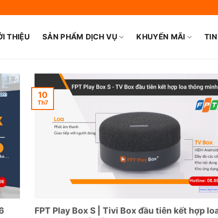
ỚI THIỆU
SẢN PHẨM DỊCH VỤ
KHUYẾN MÃI
TIN
10
Th7
6
FPT Play Box S | Tivi Box đầu tiên kết hợp lo