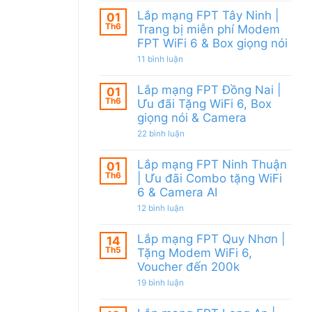
WiFi
FPT
có
6
Lắp mạng FPT Tây Ninh |
Củ
01
bình
&
Chi
Th6
luận
Trang bị miễn phí Modem
Giảm
|
ở
FPT WiFi 6 & Box giọng nói
Cước
Tặng
Gói
200k
Modem
Internet
ở
11 bình luận
WiFi
FPT
Lắp
6
đa
mạng
&
kênh
Lắp mạng FPT Đồng Nai |
FPT
01
Camera
–
Tây
Th6
Ưu đãi Tặng WiFi 6, Box
AI
Gói
Ninh
Internet
giọng nói & Camera
|
với
Trang
ở
nhiều
22 bình luận
bị
Lắp
IP
miễn
mạng
giá
phí
Lắp mạng FPT Ninh Thuận
FPT
tốt
01
Modem
Đồng
từ
Th6
FPT
| Ưu đãi Combo tặng WiFi
Nai
FPT
WiFi
6 & Camera AI
|
6
Ưu
&
ở
12 bình luận
đãi
Box
Lắp
Tặng
giọng
mạng
WiFi
nói
Lắp mạng FPT Quy Nhơn |
FPT
14
6,
Ninh
Th5
Box
Tặng Modem WiFi 6,
Thuận
giọng
Voucher đến 200k
|
nói
Ưu
&
ở
19 bình luận
đãi
Camera
Lắp
Combo
mạng
tặng
FPT