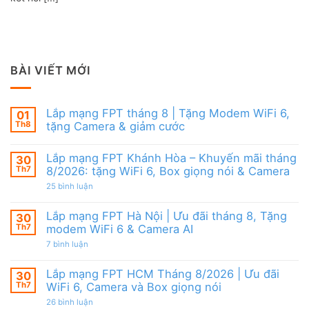
BÀI VIẾT MỚI
Lắp mạng FPT tháng 8 | Tặng Modem WiFi 6,
01
Th8
tặng Camera & giảm cước
Không
có
Lắp mạng FPT Khánh Hòa – Khuyến mãi tháng
30
bình
luận
Th7
8/2026: tặng WiFi 6, Box giọng nói & Camera
ở
Lắp
ở
25 bình luận
mạng
Lắp
FPT
mạng
tháng
FPT
Lắp mạng FPT Hà Nội | Ưu đãi tháng 8, Tặng
30
8
Khánh
Th7
modem WiFi 6 & Camera AI
|
Hòa
Tặng
–
ở
7 bình luận
Modem
Khuyến
Lắp
WiFi
mãi
mạng
6,
tháng
FPT
Lắp mạng FPT HCM Tháng 8/2026 | Ưu đãi
30
tặng
8/2026:
Hà
Camera
tặng
Th7
WiFi 6, Camera và Box giọng nói
Nội
&
WiFi
|
giảm
ở
26 bình luận
6,
Ưu