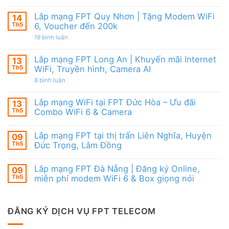
FPT
Lắp
6
đãi
mạng
&
Tặng
FPT
Box
Lắp mạng FPT Quy Nhơn | Tặng Modem WiFi
14
WiFi
Ninh
giọng
6,
Th5
6, Voucher đến 200k
Thuận
nói
Box
|
ở
19 bình luận
giọng
Ưu
Lắp
nói
đãi
mạng
&
Combo
FPT
Camera
Lắp mạng FPT Long An | Khuyến mãi Internet
13
tặng
Quy
WiFi
Th5
WiFi, Truyền hình, Camera AI
Nhơn
6
|
ở
8 bình luận
&
Tặng
Lắp
Camera
Modem
mạng
AI
WiFi
FPT
Lắp mạng WiFi tại FPT Đức Hòa – Ưu đãi
13
6,
Long
Voucher
Th5
Combo WiFi 6 & Camera
An
đến
|
Không
200k
Khuyến
có
mãi
Lắp mạng FPT tại thị trấn Liên Nghĩa, Huyện
09
bình
Internet
luận
Th5
Đức Trọng, Lâm Đồng
WiFi,
ở
Truyền
Lắp
Không
hình,
mạng
có
Camera
Lắp mạng FPT Đà Nẵng | Đăng ký Online,
09
WiFi
bình
AI
tại
luận
Th5
miễn phí modem WiFi 6 & Box giọng nói
FPT
ở
Đức
Lắp
Không
Hòa
mạng
có
–
FPT
bình
Ưu
tại
luận
ĐĂNG KÝ DỊCH VỤ FPT TELECOM
đãi
thị
ở
Combo
trấn
Lắp
WiFi
Liên
mạng