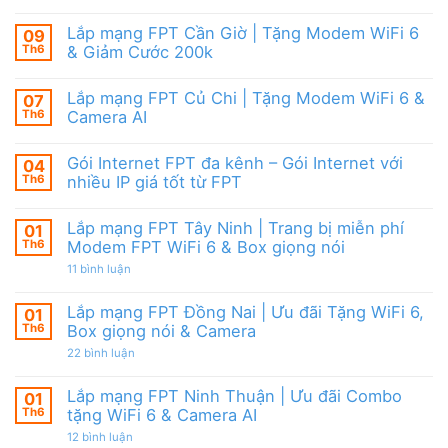
cước
Lắp
Box
đãi
mạng
giọng
tháng
FPT
nói
Lắp mạng FPT Cần Giờ | Tặng Modem WiFi 6
09
8,
HCM
&
Tặng
Th6
& Giảm Cước 200k
Tháng
Camera
modem
8/2026
Không
WiFi
|
có
6
Ưu
Lắp mạng FPT Củ Chi | Tặng Modem WiFi 6 &
07
bình
&
đãi
luận
Camera
Th6
Camera AI
WiFi
ở
AI
6,
Lắp
Không
Camera
mạng
có
và
Gói Internet FPT đa kênh – Gói Internet với
04
FPT
bình
Box
Cần
luận
Th6
nhiều IP giá tốt từ FPT
giọng
Giờ
ở
nói
|
Lắp
Không
Tặng
mạng
có
Lắp mạng FPT Tây Ninh | Trang bị miễn phí
01
Modem
FPT
bình
WiFi
Củ
luận
Th6
Modem FPT WiFi 6 & Box giọng nói
6
Chi
ở
&
|
Gói
ở
11 bình luận
Giảm
Tặng
Internet
Lắp
Cước
Modem
FPT
mạng
200k
WiFi
đa
FPT
Lắp mạng FPT Đồng Nai | Ưu đãi Tặng WiFi 6,
01
6
kênh
Tây
Th6
Box giọng nói & Camera
&
–
Ninh
Camera
Gói
|
ở
22 bình luận
AI
Internet
Trang
Lắp
với
bị
mạng
nhiều
miễn
FPT
Lắp mạng FPT Ninh Thuận | Ưu đãi Combo
01
IP
phí
Đồng
giá
Modem
Th6
tặng WiFi 6 & Camera AI
Nai
tốt
FPT
|
từ
ở
12 bình luận
WiFi
Ưu