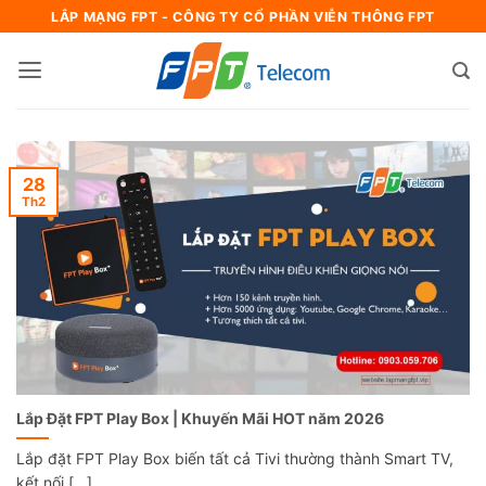
Bỏ
LẮP MẠNG FPT - CÔNG TY CỔ PHẦN VIỄN THÔNG FPT
qua
nội
dung
28
Th2
Lắp Đặt FPT Play Box | Khuyến Mãi HOT năm 2026
Lắp đặt FPT Play Box biến tất cả Tivi thường thành Smart TV,
kết nối [...]