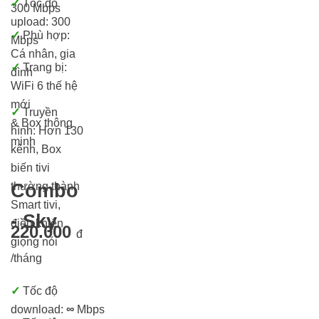
✓
Tốc độ
300 Mbps
upload: 300
✓
Phù hợp:
Mbps
Cá nhân, gia
✓
Trang bị:
đình
WiFi 6 thế hệ
mới
✓
Truyền
& Box thông
hình: Hơn 13
0
minh
kênh, Box
biến tivi
thường thành
Combo
Smart tivi,
- Sky
điều khiển
220.000
đ
giọng nói
/tháng
✓
Tốc độ
download:
∞
Mbps