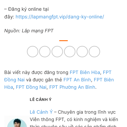
– Đăng ký online tại
đây:
https://lapmangfpt.vip/dang-ky-online/
Nguồn: Lắp mạng FPT
Bài viết này được đăng trong
FPT Biên Hòa
,
FPT
Đồng Nai
và được gắn thẻ
FPT An Bình
,
FPT Biên
Hòa
,
FPT Đồng Nai
,
FPT Phường An Bình
.
LÊ CẢNH Ý
Lê Cảnh Ý
– Chuyên gia trong lĩnh vực
Viễn thông FPT, có kinh nghiệm và kiến
thức chuyên sâu về các sản phẩm dịch