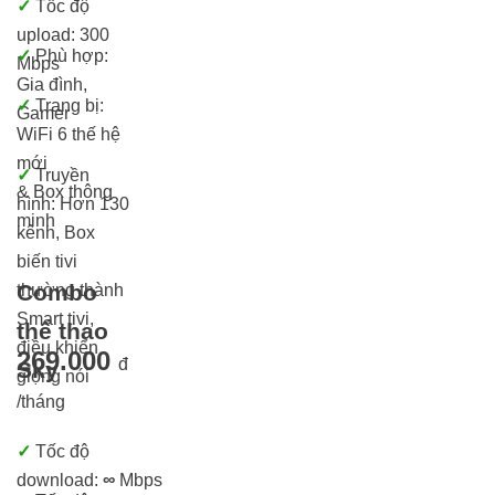
✓
Tốc độ
upload: 300
✓
Phù hợp:
Mbps
Gia đình,
✓
Trang bị:
Gamer
WiFi 6 thế hệ
mới
✓
Truyền
& Box thông
hình: Hơn 13
0
minh
kênh, Box
biến tivi
Combo
thường thành
Smart tivi,
thể thao
điều khiển
269.000
đ
Sky
giọng nói
/tháng
✓
Tốc độ
download:
∞
Mbps