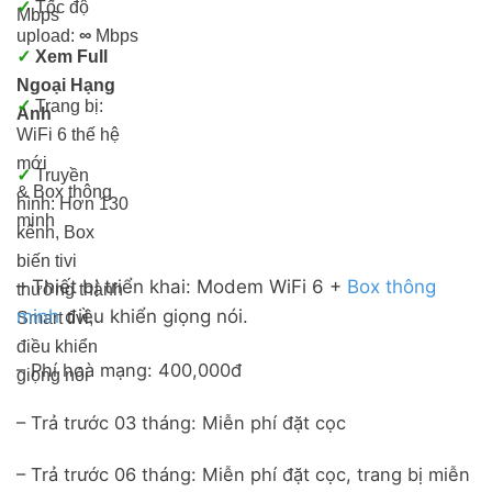
✓
Tốc độ
Mbps
upload:
∞
Mbps
✓
Xem Full
Ngoại Hạng
✓
Trang bị:
Anh
WiFi 6 thế hệ
mới
✓
Truyền
& Box thông
hình: Hơn 13
0
minh
kênh, Box
biến tivi
– Thiết bị triển khai: Modem WiFi 6 +
Box thông
thường thành
minh
điều khiển giọng nói.
Smart tivi,
điều khiển
– Phí hoà mạng: 400,000đ
giọng nói
– Trả trước 03 tháng: Miễn phí đặt cọc
– Trả trước 06 tháng: Miễn phí đặt cọc, trang bị miễn