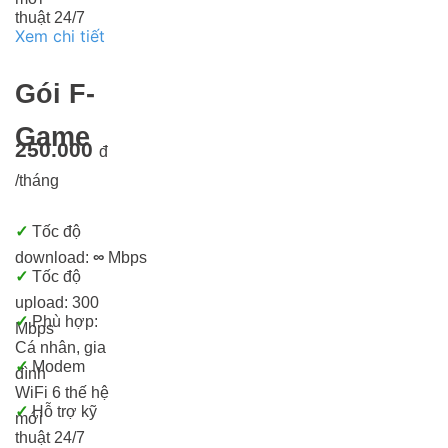
thuật 24/7
Xem chi tiết
Gói F-
Game
250.000
đ
/tháng
✓
Tốc độ
download:
∞
Mbps
✓
Tốc độ
upload: 300
✓
Phù hợp:
Mbps
Cá nhân, gia
✓
Modem
đình
WiFi 6 thế hệ
✓
Hỗ trợ kỹ
mới
thuật 24/7