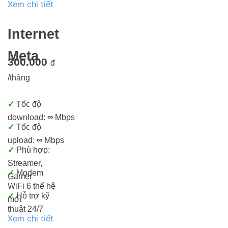
Xem chi tiết
Internet
Meta
300.000
đ
/tháng
✓
Tốc độ
download:
∞
Mbps
✓
Tốc độ
upload:
∞
Mbps
✓
Phù hợp:
Streamer,
✓
Modem
Gamer
WiFi 6 thế hệ
✓
Hỗ trợ kỹ
mới
thuật 24/7
Xem chi tiết