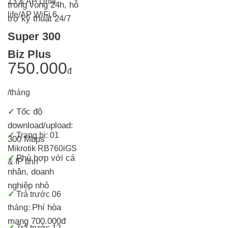
13 & AP Unifi
trong vòng 24h, h
ỗ
life/AP WiFi 6
trợ kỹ thuật 24/7
Super 300
Biz Plus
750.000
đ
/tháng
Tốc độ
✓
download/upload:
✓
Trang bị:
01
300 Mbps
Mikrotik RB760iGS
Phù hợp với cá
✓
& IP tĩnh
nhân, doanh
nghiệp nhỏ
✓
T
rả trước 06
Phí hòa
tháng:
mạng 700.000đ
✓
Trả trước 12