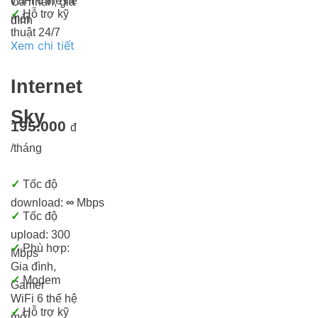
WiFi 6 thế hệ
Cá nhân, gia
✓
Hỗ trợ kỹ
mới
đình
thuật 24/7
Xem chi tiết
Internet
Sky
195.000
đ
/tháng
✓
Tốc độ
download:
∞
Mbps
✓
Tốc độ
upload: 300
✓
Phù hợp:
Mbps
Gia đình,
✓
Modem
Gamer
WiFi 6 thế hệ
✓
Hỗ trợ kỹ
mới