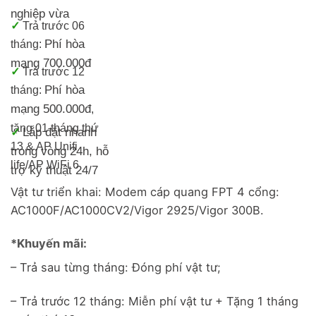
nghiệp vừa
✓
Trả trước 06
Phí hòa
tháng:
mạng 700.000đ
✓
Trả trước 12
Phí hòa
tháng:
mạng 500.000đ
,
tặng 01 tháng thứ
Lắp đặt nhanh
✓
13 & AP Unifi
trong vòng 24h, h
ỗ
life/
AP WiFi 6
trợ kỹ thuật 24/7
Vật tư triển khai: Modem cáp quang FPT 4 cổng:
AC1000F/AC1000CV2/Vigor 2925/Vigor 300B.
*Khuyến mãi:
– Trả sau từng tháng: Đóng phí vật tư;
– Trả trước 12 tháng: Miễn phí vật tư + Tặng 1 tháng