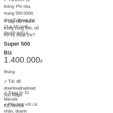
Phí hòa
tháng:
mạng 500.000đ
,
tặng 01 tháng thứ
Lắp đặt nhanh
✓
13 & AP Unifi
trong vòng 24h, h
ỗ
life/AP WiFi 6
trợ kỹ thuật 24/7
Super 500
Biz
1.400.000
đ
/tháng
Tốc độ
✓
download/upload:
✓
Trang bị:
01
500 Mbps
Mikrotik
Phù hợp với cá
✓
RB760iGS
i
nhân, doanh