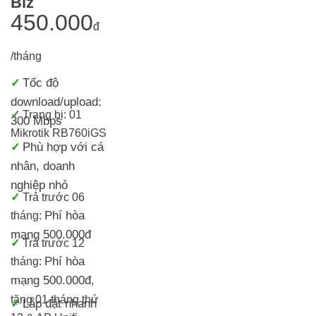
Biz
450.000
đ
/tháng
Tốc độ
✓
download/upload:
✓
Trang bị: 01
300 Mbps
Mikrotik RB760iGS
Phù hợp với cá
✓
nhân, doanh
nghiệp nhỏ
✓
Trả trước 06
Phí hòa
tháng:
mạng 500.000đ
✓
Trả trước 12
Phí hòa
tháng:
mạng 500.000đ
,
tặng 01 tháng thứ
Lắp đặt nhanh
✓