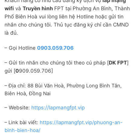
Khách hàng có nhu cầu đăng ký dịch vụ
lắp mạng
wifi
và
Truyền hình
FPT tại
Phường An Bình, Thành
Phố Biên Hoà vui lòng liên hệ Hotline hoặc gửi tin
nhắn cho chúng tôi. Thủ tục đăng ký chỉ cần CMND
là đủ.
– Gọi Hotline
0903.059.706
– Gửi tin nhắn cho chúng tôi theo cú pháp [
DK FPT
]
gửi [
0
909.059.706]
– Địa chỉ: 88 Bùi Văn Hoà, Phường Long Bình Tân,
Biên Hoà, Đồng Nai
– Website:
https://lapmangfpt.vip
– Link bài viết:
https://lapmangfpt.vip/phuong-an-
binh-bien-hoa/