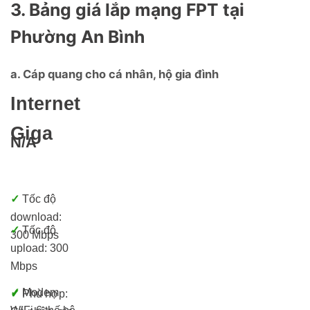
3. Bảng giá lắp mạng FPT tại
Phường An Bình
a. Cáp quang cho cá nhân, hộ gia đình
Internet
Giga
N/A
✓
Tốc độ
download:
✓
Tốc độ
300 Mbps
upload: 300
Mbps
✓
Modem
✓
Phù hợp: