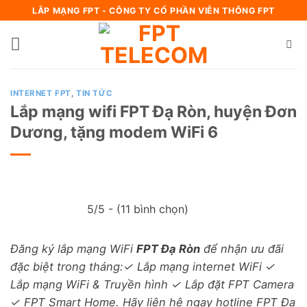
Bỏ
LẮP MẠNG FPT - CÔNG TY CỔ PHẦN VIỄN THÔNG FPT
qua
nội
dung
INTERNET FPT
,
TIN TỨC
Lắp mạng wifi FPT Đạ Ròn, huyện Đơn
Dương, tặng modem WiFi 6
5/5 - (11 bình chọn)
Đăng ký lắp mạng WiFi
FPT Đạ Ròn
để nhận ưu đãi
đặc biệt trong tháng:✓ Lắp mạng internet WiFi ✓
Lắp mạng WiFi & Truyền hình ✓ Lắp đặt FPT Camera
✓ FPT Smart Home. Hãy liên hệ ngay hotline FPT Đạ