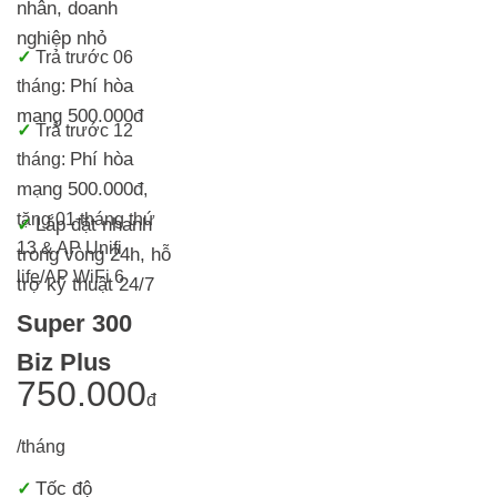
nhân, doanh
nghiệp nhỏ
✓
Trả trước 06
Phí hòa
tháng:
mạng 500.000đ
✓
Trả trước 12
Phí hòa
tháng:
mạng 500.000đ
,
tặng 01 tháng thứ
Lắp đặt nhanh
✓
13 & AP Unifi
trong vòng 24h, h
ỗ
life/AP WiFi 6
trợ kỹ thuật 24/7
Super 300
Biz Plus
750.000
đ
/tháng
Tốc độ
✓