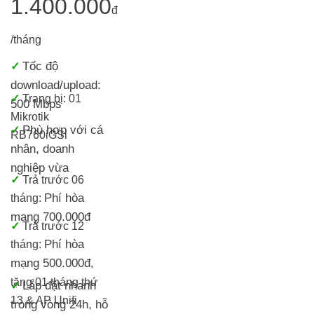
1.400.000
đ
/tháng
Tốc độ
✓
download/upload:
✓
Trang bị:
01
500 Mbps
Mikrotik
Phù hợp với cá
✓
RB760iGS
i
nhân, doanh
nghiệp vừa
✓
Trả trước 06
Phí hòa
tháng:
mạng 700.000đ
✓
Trả trước 12
Phí hòa
tháng:
mạng 500.000đ
,
tặng 01 tháng thứ
Lắp đặt nhanh
✓
13 & AP Unifi
trong vòng 24h, h
ỗ