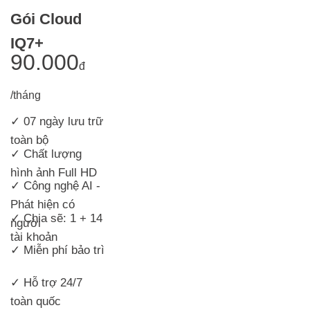
Gói Cloud
IQ7+
90.000
đ
/tháng
✓ 07 ngày lưu trữ
toàn bộ
✓ Chất lượng
hình ảnh Full HD
✓ Công nghệ AI -
Phát hiện có
✓ Chia sẽ: 1 + 14
người
tài khoản
✓ Miễn phí bảo trì
✓ Hỗ trợ 24/7
toàn quốc