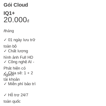
Gói Cloud
IQ1+
20.000
đ
/tháng
✓ 01 ngày lưu trữ
toàn bộ
✓
Chất lượng
hình ảnh Full HD
✓ Công nghệ AI -
Phát hiện có
✓ Chia sẽ: 1 + 2
người
tài khoản
✓ Miễn phí bảo trì
✓ Hỗ trợ 24/7
toàn quốc