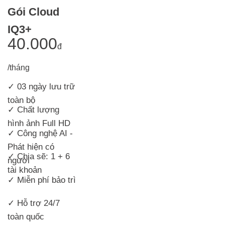
Gói Cloud
IQ3+
40.000
đ
/tháng
✓ 03 ngày lưu trữ
toàn bộ
✓ Chất lượng
hình ảnh Full HD
✓ Công nghệ AI -
Phát hiện có
✓ Chia sẽ: 1 + 6
người
tài khoản
✓ Miễn phí bảo trì
✓ Hỗ trợ 24/7
toàn quốc