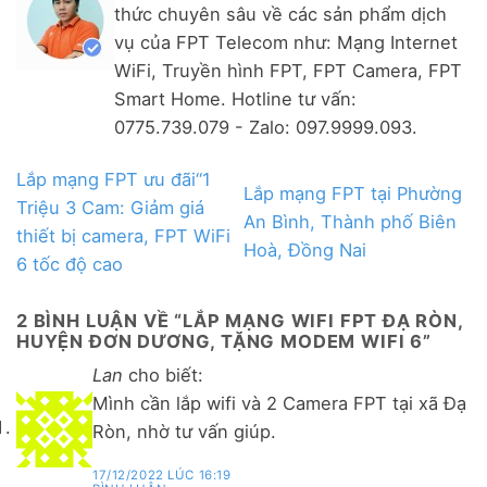
thức chuyên sâu về các sản phẩm dịch
vụ của FPT Telecom như: Mạng Internet
WiFi, Truyền hình FPT, FPT Camera, FPT
Smart Home. Hotline tư vấn:
0775.739.079 - Zalo: 097.9999.093.
Lắp mạng FPT ưu đãi“1
Lắp mạng FPT tại Phường
Triệu 3 Cam: Giảm giá
An Bình, Thành phố Biên
thiết bị camera, FPT WiFi
Hoà, Đồng Nai
6 tốc độ cao
2 BÌNH LUẬN VỀ “
LẮP MẠNG WIFI FPT ĐẠ RÒN,
HUYỆN ĐƠN DƯƠNG, TẶNG MODEM WIFI 6
”
Lan
cho biết:
Mình cần lắp wifi và 2 Camera FPT tại xã Đạ
Ròn, nhờ tư vấn giúp.
17/12/2022 LÚC 16:19