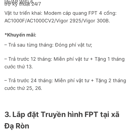
life/
AP WiFi 6
trợ kỹ thuật 24/7
Vật tư triển khai: Modem cáp quang FPT 4 cổng:
AC1000F/AC1000CV2/Vigor 2925/Vigor 300B.
*Khuyến mãi:
– Trả sau từng tháng: Đóng phí vật tư;
– Trả trước 12 tháng: Miễn phí vật tư + Tặng 1 tháng
cước thứ 13.
– Trả trước 24 tháng: Miễn phí vật tư + Tặng 2 tháng
cước thứ 25, 26.
3. Lắp đặt Truyền hình FPT tại xã
Đạ Ròn