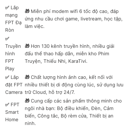
✅
Lắp
🎁
Miễn phí modem wifi 6 tốc độ cao, đáp
mạng
ứng nhu cầu chơi game, livetream, học tập,
FPT Đạ
làm việc.
Ròn
✅
Truyền
🎁
Hơn 130 kênh truyền hình, nhiều giải
hình
đấu thể thao hấp dẫn, miễn kho Phim
FPT
Truyện, Thiếu Nhi, KaraTivi.
Play
✅
Lắp
🎁
Chất lượng hình ảnh cao, kết nối với
đặt FPT
nhiều thiết bị di động cùng lúc, sử dụng lưu
Camera
trữ Cloud, hỗ trợ 24/7.
🎁
Cung cấp các sản phẩm thông minh cho
✅
FPT
ngôi nhà bạn: Bộ điều khiển, Đèn, Cảm
Smart
biến, Công tắc, Bộ rèm cửa, Thiết bị an
Home
ninh.