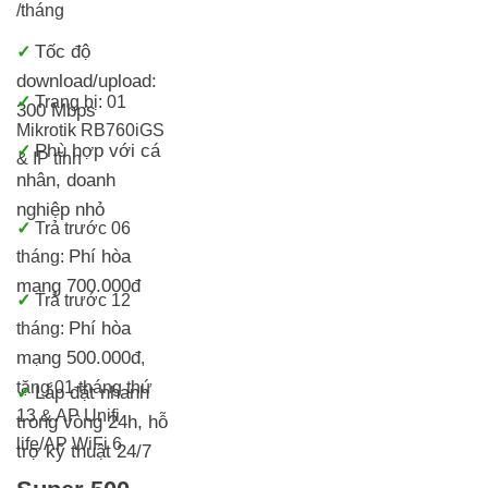
/tháng
Tốc độ
✓
download/upload:
✓
Trang bị:
01
300 Mbps
Mikrotik RB760iGS
Phù hợp với cá
✓
& IP tĩnh
nhân, doanh
nghiệp nhỏ
✓
T
rả trước 06
Phí hòa
tháng:
mạng 700.000đ
✓
Trả trước 12
Phí hòa
tháng:
mạng 500.000đ
,
tặng 01 tháng thứ
Lắp đặt nhanh
✓
13 & AP Unifi
trong vòng 24h, h
ỗ
life/AP WiFi 6
trợ kỹ thuật 24/7