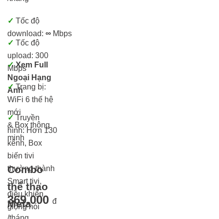
✓
Tốc độ
download:
∞
Mbps
✓
Tốc độ
upload: 300
✓
Xem Full
Mbps
Ngoại Hạng
✓
Trang bị:
Anh
WiFi 6 thế hệ
mới
✓
Truyền
& Box thông
hình: Hơn 13
0
minh
kênh, Box
biến tivi
Combo
thường thành
Smart tivi,
thể thao
điều khiển
369.000
đ
Meta
giọng nói
/tháng