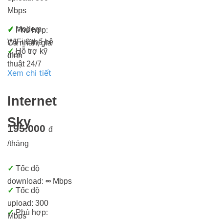
Mbps
✓
Modem
✓
Phù hợp:
WiFi 6 thế hệ
Cá nhân, gia
✓
Hỗ trợ kỹ
mới
đình
thuật 24/7
Xem chi tiết
Internet
Sky
195.000
đ
/tháng
✓
Tốc độ
download:
∞
Mbps
✓
Tốc độ
upload: 300
✓
Phù hợp:
Mbps