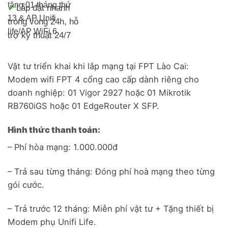
tặng 01 tháng thứ
Lắp đặt nhanh
✓
13 & AP Unifi
trong vòng 24h, h
ỗ
life/
AP WiFi 6
trợ kỹ thuật 24/7
Vật tư triển khai khi lắp mạng tại FPT Lào Cai:
Modem wifi FPT 4 cổng cao cấp dành riêng cho
doanh nghiệp: 01 Vigor 2927 hoặc 01 Mikrotik
RB760iGS hoặc 01 EdgeRouter X SFP.
Hình thức thanh toán:
– Phí hòa mạng: 1.000.000đ
– Trả sau từng tháng: Đóng phí hoà mạng theo từng
gói cước.
– Trả trước 12 tháng: Miễn phí vật tư + Tặng thiết bị
Modem phụ Unifi Life.