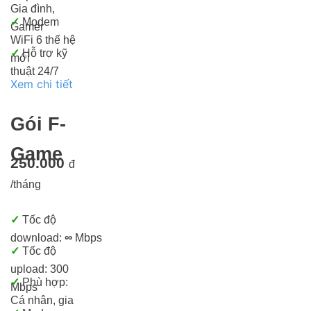
Gia đình,
✓
Modem
Gamer
WiFi 6 thế hệ
✓
Hỗ trợ kỹ
mới
thuật 24/7
Xem chi tiết
Gói F-
Game
250.000
đ
/tháng
✓
Tốc độ
download:
∞
Mbps
✓
Tốc độ
upload: 300
✓
Phù hợp:
Mbps
Cá nhân, gia