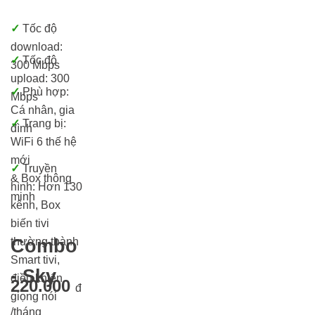
✓
Tốc độ
download:
✓
Tốc độ
300 Mbps
upload: 300
✓
Phù hợp:
Mbps
Cá nhân, gia
✓
Trang bị:
đình
WiFi 6 thế hệ
mới
✓
Truyền
& Box thông
hình: Hơn 13
0
minh
kênh, Box
biến tivi
thường thành
Combo
Smart tivi,
- Sky
điều khiển
220.000
đ
giọng nói
/tháng