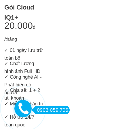
Gói Cloud
IQ1+
20.000
đ
/tháng
✓ 01 ngày lưu trữ
toàn bộ
✓
Chất lượng
hình ảnh Full HD
✓ Công nghệ AI -
Phát hiện có
✓ Chia sẽ: 1 + 2
người
tài khoản
✓ Miễn phí bảo trì
0903.059.706
✓ Hỗ trợ 24/7
toàn quốc