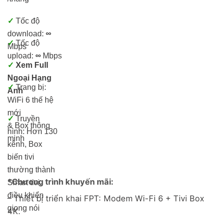
✓
Tốc độ
download:
∞
✓
Tốc độ
Mbps
upload:
∞
Mbps
✓
Xem Full
Ngoại Hạng
✓
Trang bị:
Anh
WiFi 6 thế hệ
mới
✓
Truyền
& Box thông
hình: Hơn 13
0
minh
kênh, Box
biến tivi
thường thành
*Chương trình khuyến mãi:
Smart tivi,
điều khiển
– Thiết bị triển khai FPT: Modem Wi-Fi 6 + Tivi Box
giọng nói
4K.