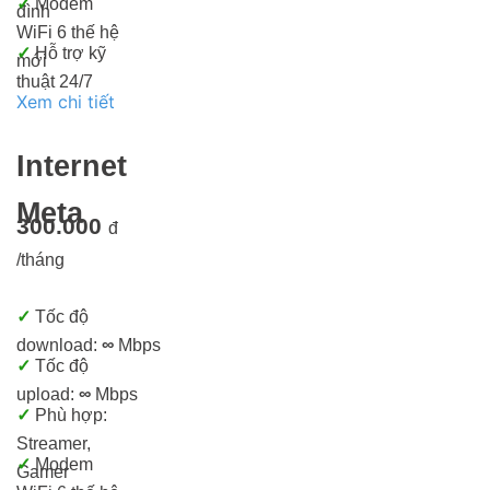
✓
Modem
đình
WiFi 6 thế hệ
✓
Hỗ trợ kỹ
mới
thuật 24/7
Xem chi tiết
Internet
Meta
300.000
đ
/tháng
✓
Tốc độ
download:
∞
Mbps
✓
Tốc độ
upload:
∞
Mbps
✓
Phù hợp:
Streamer,
✓
Modem
Gamer