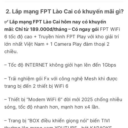
2. Lắp mạng FPT Lào Cai có khuyến mãi gì?
✅ Lắp mạng FPT Lào Cai hôm nay có khuyến
mãi: Chỉ từ 189.000đ/tháng – Có ngay gói
FPT WiFi
6 tốc độ cao + Truyền hình FPT Play với kho giải trí
lớn nhất Việt Nam + 1 Camera Play đàm thoại 2
chiều.
– Tốc độ INTERNET không giới hạn lên đến 1Gbps
– Trải nghiệm gói Fx với công nghệ Mesh khi được
trang bị đến 2 thiết bị WiFi 6
– Thiết bị “Modem WiFi 6” đời mới 2025 chống nhiễu
sóng, tốc độ nhanh hơn, mạnh hơn x4 lần.
– Trang bị “BOX điều khiển giọng nói” biến TIVI
thường lên mạng xem YOUTUBE , hát KARAOKE …