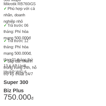
Mikrotik RB760iGS
Phù hợp với cá
✓
nhân, doanh
nghiệp nhỏ
✓
Trả trước 06
Phí hòa
tháng:
mạng 500.000đ
✓
Trả trước 12
Phí hòa
tháng:
mạng 500.000đ
,
tặng 01 tháng thứ
Lắp đặt nhanh
✓
13 & AP Unifi
trong vòng 24h, h
ỗ
life/AP WiFi 6
trợ kỹ thuật 24/7
Super 300
Biz Plus
750.000
đ