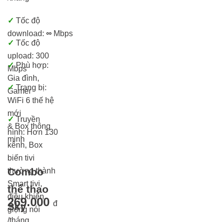
✓
Tốc độ
download:
∞
Mbps
✓
Tốc độ
upload: 300
✓
Phù hợp:
Mbps
Gia đình,
✓
Trang bị:
Gamer
WiFi 6 thế hệ
mới
✓
Truyền
& Box thông
hình: Hơn 13
0
minh
kênh, Box
biến tivi
Combo
thường thành
Smart tivi,
thể thao
điều khiển
269.000
đ
Sky
giọng nói
/tháng