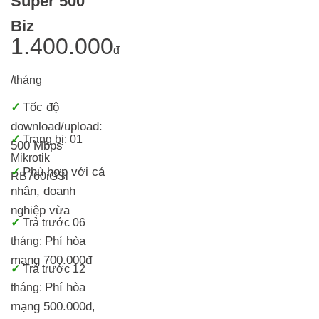
Super 500
Biz
1.400.000
đ
/tháng
Tốc độ
✓
download/upload:
✓
Trang bị:
01
500 Mbps
Mikrotik
Phù hợp với cá
✓
RB760iGS
i
nhân, doanh
nghiệp vừa
✓
Trả trước 06
Phí hòa
tháng:
mạng 700.000đ
✓
Trả trước 12
Phí hòa
tháng:
mạng 500.000đ
,