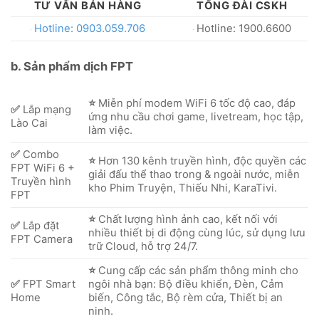
TƯ VẤN BÁN HÀNG
TỔNG ĐÀI CSKH
Hotline: 0903.059.706
Hotline: 1900.6600
b. Sản phẩm dịch FPT
⭐
Miễn phí modem WiFi 6 tốc độ cao, đáp
✅
Lắp mạng
ứng nhu cầu chơi game, livetream, học tập,
Lào Cai
làm việc.
✅
Combo
⭐
Hơn 130 kênh truyền hình, độc quyền các
FPT WiFi 6 +
giải đấu thể thao trong & ngoài nước, miễn
Truyền hình
kho Phim Truyện, Thiếu Nhi, KaraTivi.
FPT
⭐
Chất lượng hình ảnh cao, kết nối với
✅
Lắp đặt
nhiều thiết bị di động cùng lúc, sử dụng lưu
FPT Camera
trữ Cloud, hỗ trợ 24/7.
⭐
Cung cấp các sản phẩm thông minh cho
✅
FPT Smart
ngôi nhà bạn: Bộ điều khiển, Đèn, Cảm
Home
biến, Công tắc, Bộ rèm cửa, Thiết bị an
ninh.