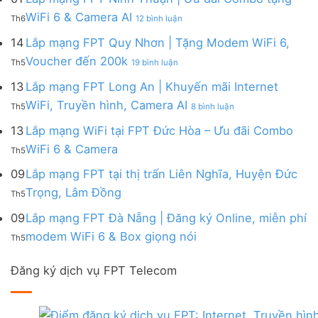
|
WiFi
FPT
–
Cước
ở
WiFi 6 & Camera AI
Trang
6
Th6
12 bình luận
Đồng
Gói
200k
Lắp
bị
&
Nai
Internet
mạng
14
Lắp mạng FPT Quy Nhơn | Tặng Modem WiFi 6,
miễn
Camera
|
với
FPT
phí
AI
ở
Voucher đến 200k
Ưu
nhiều
Th5
19 bình luận
Ninh
Modem
Lắp
đãi
IP
Thuận
FPT
mạng
13
Lắp mạng FPT Long An | Khuyến mãi Internet
Tặng
giá
|
WiFi
FPT
WiFi
tốt
ở
WiFi, Truyền hình, Camera AI
Ưu
6
Th5
8 bình luận
Quy
6,
từ
Lắp
đãi
&
Nhơn
Box
FPT
mạng
13
Lắp mạng WiFi tại FPT Đức Hòa – Ưu đãi Combo
Combo
Box
|
giọng
FPT
tặng
giọng
Không
WiFi 6 & Camera
Tặng
nói
Th5
Long
WiFi
nói
có
Modem
&
An
6
bình
09
Lắp mạng FPT tại thị trấn Liên Nghĩa, Huyện Đức
WiFi
Camera
|
&
luận
6,
Không
Trọng, Lâm Đồng
Khuyến
Camera
Th5
ở
Voucher
có
mãi
AI
Lắp
đến
bình
09
Lắp mạng FPT Đà Nẵng | Đăng ký Online, miễn phí
Internet
mạng
200k
luận
WiFi,
Không
WiFi
modem WiFi 6 & Box giọng nói
Th5
ở
Truyền
có
tại
Lắp
hình,
bình
FPT
mạng
Camera
Đăng ký dịch vụ FPT Telecom
luận
Đức
FPT
AI
ở
Hòa
tại
Lắp
–
thị
mạng
Ưu
trấn