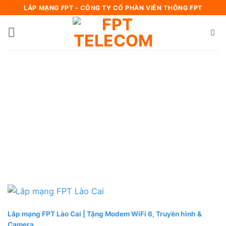
Bỏ
LẮP MẠNG FPT - CÔNG TY CỔ PHẦN VIỄN THÔNG FPT
qua
nội
dung
Lắp mạng FPT Lào Cai | Tặng Modem WiFi 6, Truyền hình &
Camera