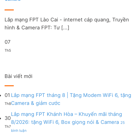
Lắp mạng FPT Lào Cai - internet cáp quang, Truyền
hình & Camera FPT: Tư [...]
07
Th5
Bài viết mới
01
Lắp mạng FPT tháng 8 | Tặng Modem WiFi 6, tặng
Không
Camera & giảm cước
Th8
có
bình
Lắp mạng FPT Khánh Hòa – Khuyến mãi tháng
30
luận
8/2026: tặng WiFi 6, Box giọng nói & Camera
25
ở
Th7
ở
Lắp
bình luận
Lắp
mạng