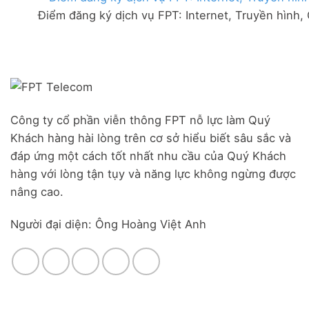
FPT
đãi
Liên
Điểm đăng ký dịch vụ FPT: Internet, Truyền hình,
Đà
Combo
Nghĩa,
Nẵng
WiFi
Huyện
|
6
Đức
Đăng
&
Trọng,
ký
Camera
Lâm
Online,
Đồng
miễn
phí
modem
Công ty cổ phần viễn thông FPT nỗ lực làm Quý
WiFi
Khách hàng hài lòng trên cơ sở hiểu biết sâu sắc và
6
&
đáp ứng một cách tốt nhất nhu cầu của Quý Khách
Box
hàng với lòng tận tụy và năng lực không ngừng được
giọng
nâng cao.
nói
Người đại diện: Ông Hoàng Việt Anh