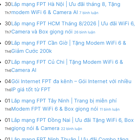
mạng
FPT
30
Lắp mạng FPT Hà Nội | Ưu đãi tháng 8, Tặng
FPT
tháng
ở
modem WiFi 6 & Camera AI
Th7
7 bình luận
Khánh
8
Lắp
Hòa
|
mạng
30
Lắp mạng FPT HCM Tháng 8/2026 | Ưu đãi WiFi 6,
–
Tặng
FPT
ở
Camera và Box giọng nói
Khuyến
Modem
Th7
26 bình luận
Hà
Lắp
mãi
WiFi
Nội
mạng
09
Lắp mạng FPT Cần Giờ | Tặng Modem WiFi 6 &
tháng
6,
|
FPT
8/2026:
tặng
Không
Giảm Cước 200k
Ưu
Th6
HCM
tặng
Camera
có
đãi
Tháng
WiFi
&
bình
07
Lắp mạng FPT Củ Chi | Tặng Modem WiFi 6 &
tháng
8/2026
6,
giảm
luận
8,
Không
Camera AI
|
Box
cước
Th6
ở
Tặng
có
Ưu
giọng
Lắp
modem
bình
04
Gói Internet FPT đa kênh – Gói Internet với nhiều
đãi
nói
mạng
WiFi
luận
WiFi
&
Không
FPT
IP giá tốt từ FPT
6
Th6
ở
6,
Camera
có
Cần
&
Lắp
Camera
bình
Giờ
01
Lắp mạng FPT Tây Ninh | Trang bị miễn phí
Camera
mạng
và
luận
|
AI
ở
FPT
Modem FPT WiFi 6 & Box giọng nói
Box
Th6
11 bình luận
ở
Tặng
Lắp
Củ
giọng
Gói
Modem
mạng
Chi
01
Lắp mạng FPT Đồng Nai | Ưu đãi Tặng WiFi 6, Box
nói
Internet
WiFi
FPT
|
ở
FPT
giọng nói & Camera
6
Th6
22 bình luận
Tây
Tặng
Lắp
đa
&
Ninh
Modem
mạng
kênh
01
Lắp mạng FPT Ninh Thuận | Ưu đãi Combo tặng
Giảm