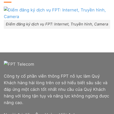
Combo
trấn
Lắp
WiFi
Liên
mạng
6
Nghĩa,
FPT
&
Huyện
Đà
Camera
Đức
Nẵng
Trọng,
|
Lâm
Đăng
Điểm đăng ký dịch vụ FPT: Internet, Truyền hình, Camera
Đồng
ký
Online,
miễn
phí
modem
WiFi
6
&
Box
giọng
nói
Công ty cổ phần viễn thông FPT nỗ lực làm Quý
Khách hàng hài lòng trên cơ sở hiểu biết sâu sắc và
đáp ứng một cách tốt nhất nhu cầu của Quý Khách
hàng với lòng tận tụy và năng lực không ngừng được
nâng cao.