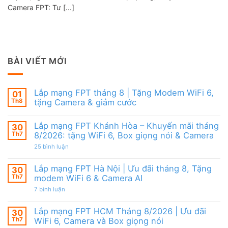
Camera FPT: Tư [...]
BÀI VIẾT MỚI
Lắp mạng FPT tháng 8 | Tặng Modem WiFi 6,
01
Th8
tặng Camera & giảm cước
Không
có
Lắp mạng FPT Khánh Hòa – Khuyến mãi tháng
30
bình
luận
Th7
8/2026: tặng WiFi 6, Box giọng nói & Camera
ở
Lắp
ở
25 bình luận
mạng
Lắp
FPT
mạng
tháng
FPT
Lắp mạng FPT Hà Nội | Ưu đãi tháng 8, Tặng
30
8
Khánh
Th7
modem WiFi 6 & Camera AI
|
Hòa
Tặng
–
ở
7 bình luận
Modem
Khuyến
Lắp
WiFi
mãi
mạng
6,
tháng
FPT
Lắp mạng FPT HCM Tháng 8/2026 | Ưu đãi
30
tặng
8/2026:
Hà
Camera
tặng
Th7
WiFi 6, Camera và Box giọng nói
Nội
&
WiFi