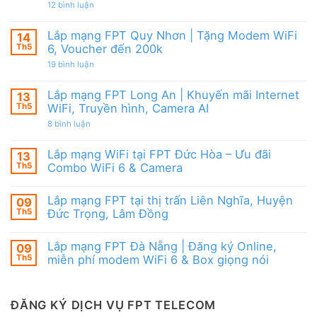
|
từ
ở
12 bình luận
WiFi
Ưu
FPT
Lắp
6
đãi
mạng
&
Tặng
FPT
Box
Lắp mạng FPT Quy Nhơn | Tặng Modem WiFi
14
WiFi
Ninh
giọng
6,
Th5
6, Voucher đến 200k
Thuận
nói
Box
|
ở
19 bình luận
giọng
Ưu
Lắp
nói
đãi
mạng
&
Combo
FPT
Camera
Lắp mạng FPT Long An | Khuyến mãi Internet
13
tặng
Quy
WiFi
Th5
WiFi, Truyền hình, Camera AI
Nhơn
6
|
ở
8 bình luận
&
Tặng
Lắp
Camera
Modem
mạng
AI
WiFi
FPT
Lắp mạng WiFi tại FPT Đức Hòa – Ưu đãi
13
6,
Long
Voucher
Th5
Combo WiFi 6 & Camera
An
đến
|
Không
200k
Khuyến
có
mãi
Lắp mạng FPT tại thị trấn Liên Nghĩa, Huyện
09
bình
Internet
luận
Th5
Đức Trọng, Lâm Đồng
WiFi,
ở
Truyền
Lắp
Không
hình,
mạng
có
Camera
Lắp mạng FPT Đà Nẵng | Đăng ký Online,
09
WiFi
bình
AI
tại
luận
Th5
miễn phí modem WiFi 6 & Box giọng nói
FPT
ở
Đức
Lắp
Không
Hòa
mạng
có
–
FPT
bình
Ưu
tại
luận
ĐĂNG KÝ DỊCH VỤ FPT TELECOM
đãi
thị
ở