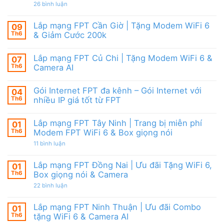
|
giảm
ở
26 bình luận
6,
Ưu
cước
Lắp
Box
đãi
mạng
giọng
tháng
FPT
nói
Lắp mạng FPT Cần Giờ | Tặng Modem WiFi 6
09
8,
HCM
&
Tặng
Th6
& Giảm Cước 200k
Tháng
Camera
modem
8/2026
Không
WiFi
|
có
6
Ưu
Lắp mạng FPT Củ Chi | Tặng Modem WiFi 6 &
07
bình
&
đãi
luận
Camera
Th6
Camera AI
WiFi
ở
AI
6,
Lắp
Không
Camera
mạng
có
và
Gói Internet FPT đa kênh – Gói Internet với
04
FPT
bình
Box
Cần
luận
Th6
nhiều IP giá tốt từ FPT
giọng
Giờ
ở
nói
|
Lắp
Không
Tặng
mạng
có
Lắp mạng FPT Tây Ninh | Trang bị miễn phí
01
Modem
FPT
bình
WiFi
Củ
luận
Th6
Modem FPT WiFi 6 & Box giọng nói
6
Chi
ở
&
|
Gói
ở
11 bình luận
Giảm
Tặng
Internet
Lắp
Cước
Modem
FPT
mạng
200k
WiFi
đa
FPT
Lắp mạng FPT Đồng Nai | Ưu đãi Tặng WiFi 6,
01
6
kênh
Tây
Th6
Box giọng nói & Camera
&
–
Ninh
Camera
Gói
|
ở
22 bình luận
AI
Internet
Trang
Lắp
với
bị
mạng
nhiều
miễn
FPT
Lắp mạng FPT Ninh Thuận | Ưu đãi Combo
01
IP
phí
Đồng
giá
Modem
Th6
tặng WiFi 6 & Camera AI
Nai
tốt
FPT