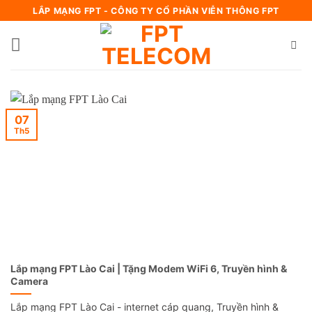
Bỏ
LẮP MẠNG FPT - CÔNG TY CỔ PHẦN VIỄN THÔNG FPT
qua
nội
dung
07
Th5
Lắp mạng FPT Lào Cai | Tặng Modem WiFi 6, Truyền hình &
Camera
Lắp mạng FPT Lào Cai - internet cáp quang, Truyền hình &