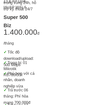
13 & AP Unifi
trong vòng 24h, h
ỗ
life/AP WiFi 6
trợ kỹ thuật 24/7
Super 500
Biz
1.400.000
đ
/tháng
Tốc độ
✓
download/upload:
✓
Trang bị:
01
500 Mbps
Mikrotik
Phù hợp với cá
✓
RB760iGS
i
nhân, doanh
nghiệp vừa
✓
Trả trước 06
Phí hòa
tháng:
mạng 700.000đ