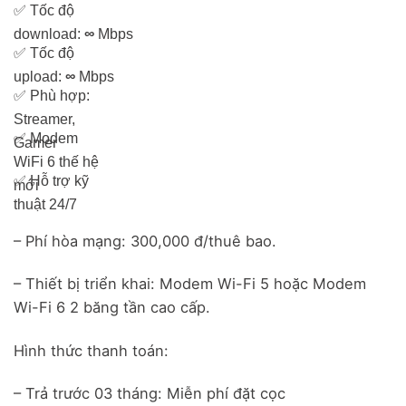
✅
Tốc độ
download:
∞
Mbps
✅
Tốc độ
upload:
∞
Mbps
✅
Phù hợp:
Streamer,
✅
Modem
Gamer
WiFi 6 thế hệ
✅
Hỗ trợ kỹ
mới
thuật 24/7
– Phí hòa mạng: 300,000 đ/thuê bao.
– Thiết bị triển khai: Modem Wi-Fi 5 hoặc Modem
Wi-Fi 6 2 băng tần cao cấp.
Hình thức thanh toán:
– Trả trước 03 tháng: Miễn phí đặt cọc