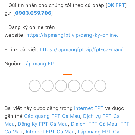
– Gửi tin nhắn cho chúng tôi theo cú pháp [
DK FPT
]
gửi [
0903.059.706
]
– Đăng ký online trên
website:
https://lapmangfpt.vip/dang-ky-online/
– Link bài viết:
https://lapmangfpt.vip/fpt-ca-mau/
Nguồn:
Lắp mạng FPT
Bài viết này được đăng trong
Internet FPT
và được
gắn thẻ
Cáp quang FPT Cà Mau
,
Dịch vụ FPT Cà
Mau
,
Đăng Ký FPT Cà Mau
,
Địa chỉ FPT Cà Mau
,
FPT
Cà Mau
,
Internet FPT Cà Mau
,
Lắp mạng FPT Cà