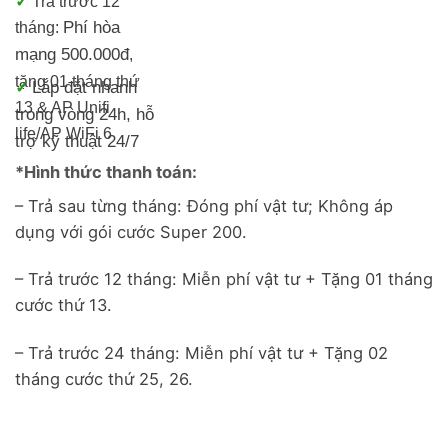
✓
Trả trước 12
Phí hòa
tháng:
mạng 500.000đ
,
tặng 01 tháng thứ
Lắp đặt nhanh
✓
13 & AP Unifi
trong vòng 24h, h
ỗ
life/
AP WiFi 6
trợ kỹ thuật 24/7
*Hình thức thanh toán:
– Trả sau từng tháng: Đóng phí vật tư; Không áp
dụng với gói cước Super 200.
– Trả trước 12 tháng: Miễn phí vật tư + Tặng 01 tháng
cước thứ 13.
– Trả trước 24 tháng: Miễn phí vật tư + Tặng 02
tháng cước thứ 25, 26.