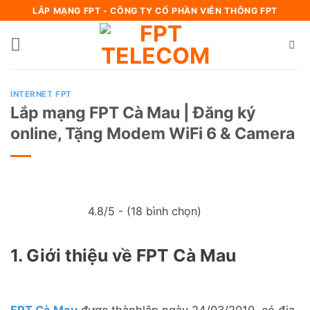
Bỏ
LẮP MẠNG FPT - CÔNG TY CỔ PHẦN VIỄN THÔNG FPT
qua
nội
dung
INTERNET FPT
Lắp mạng FPT Cà Mau | Đăng ký
online, Tặng Modem WiFi 6 & Camera
4.8/5 - (18 bình chọn)
1. Giới thiệu về FPT Cà Mau
FPT Cà Mau
được thành
lập ngày 24/03/2010, có địa