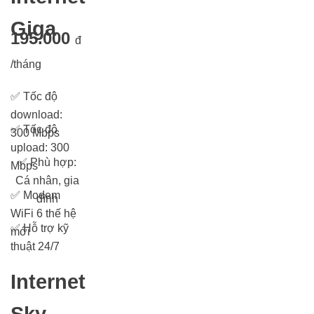
Giga
195.000
đ
/tháng
✅
Tốc độ
download:
✅
Tốc độ
300 Mbps
upload: 300
✅
Phù hợp:
Mbps
Cá nhân, gia
✅
Modem
đình
WiFi 6 thế hệ
✅
Hỗ trợ kỹ
mới
thuật 24/7
Internet
Sky