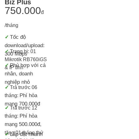
Biz Plus
750.000
đ
/tháng
Tốc độ
✓
download/upload:
✓
Trang bị:
01
300 Mbps
Mikrotik RB760iGS
Phù hợp với cá
✓
& IP tĩnh
nhân, doanh
nghiệp nhỏ
✓
T
rả trước 06
Phí hòa
tháng:
mạng 700.000đ
✓
Trả trước 12
Phí hòa
tháng:
mạng 500.000đ
,
tặng 01 tháng thứ
Lắp đặt nhanh
✓