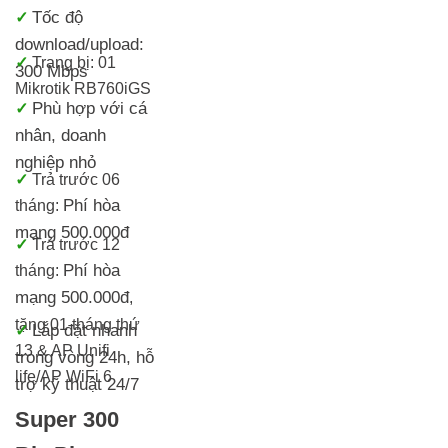
Tốc độ
✓
download/upload:
✓
Trang bị: 01
300 Mbps
Mikrotik RB760iGS
Phù hợp với cá
✓
nhân, doanh
nghiệp nhỏ
✓
Trả trước 06
Phí hòa
tháng:
mạng 500.000đ
✓
Trả trước 12
Phí hòa
tháng:
mạng 500.000đ
,
tặng 01 tháng thứ
Lắp đặt nhanh
✓
13 & AP Unifi
trong vòng 24h, h
ỗ
life/AP WiFi 6
trợ kỹ thuật 24/7
Super 300