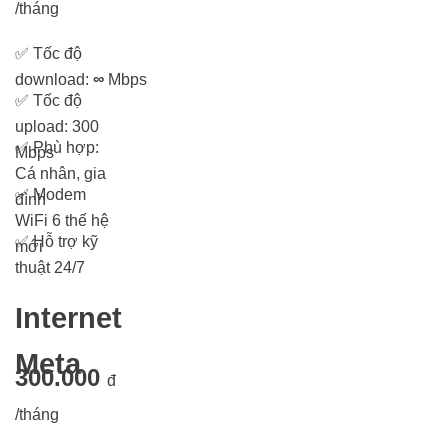
/tháng
✅
Tốc độ
download:
∞
Mbps
✅
Tốc độ
upload: 300
✅
Phù hợp:
Mbps
Cá nhân, gia
✅
Modem
đình
WiFi 6 thế hệ
✅
Hỗ trợ kỹ
mới
thuật 24/7
Internet
Meta
300.000
đ
/tháng