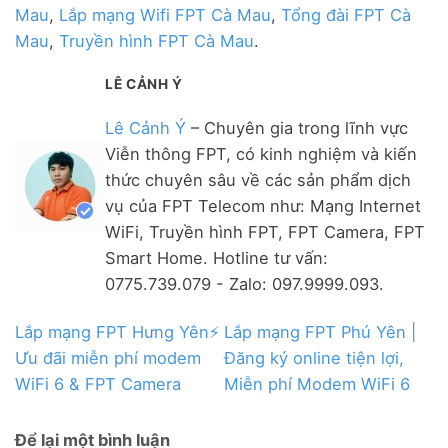
Mau
,
Lắp mạng Wifi FPT Cà Mau
,
Tổng đài FPT Cà
Mau
,
Truyền hình FPT Cà Mau
.
LÊ CẢNH Ý
Lê Cảnh Ý
– Chuyên gia trong lĩnh vực
Viễn thông FPT, có kinh nghiệm và kiến
thức chuyên sâu về các sản phẩm dịch
vụ của FPT Telecom như: Mạng Internet
WiFi, Truyền hình FPT, FPT Camera, FPT
Smart Home. Hotline tư vấn:
0775.739.079 - Zalo: 097.9999.093.
Lắp mạng FPT Hưng Yên⚡️
Lắp mạng FPT Phú Yên |
Ưu đãi miễn phí modem
Đăng ký online tiện lợi,
WiFi 6 & FPT Camera
Miễn phí Modem WiFi 6
Để lại một bình luận