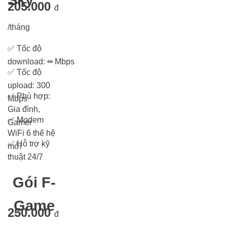
205.000
đ
/tháng
✅
Tốc độ
download:
∞
Mbps
✅
Tốc độ
upload: 300
✅
Phù hợp:
Mbps
Gia đình,
✅
Modem
Gamer
WiFi 6 thế hệ
✅
Hỗ trợ kỹ
mới
thuật 24/7
Gói F-
Game
250.000
đ