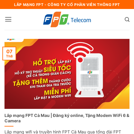
Bỏ
LẮP MẠNG FPT - CÔNG TY CỔ PHẦN VIỄN THÔNG FPT
qua
nội
dung
07
Th8
Lắp mạng FPT Cà Mau | Đăng ký online, Tặng Modem WiFi 6 &
Camera
Lắp mạng wifi và truyền hình FPT Cà Mau qua tổng đài FPT