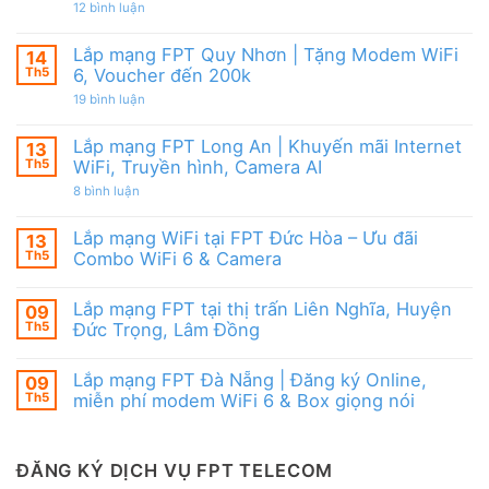
|
từ
ở
12 bình luận
WiFi
Ưu
FPT
Lắp
6
đãi
mạng
&
Tặng
FPT
Box
Lắp mạng FPT Quy Nhơn | Tặng Modem WiFi
14
WiFi
Ninh
giọng
6,
Th5
6, Voucher đến 200k
Thuận
nói
Box
|
ở
19 bình luận
giọng
Ưu
Lắp
nói
đãi
mạng
&
Combo
FPT
Camera
Lắp mạng FPT Long An | Khuyến mãi Internet
13
tặng
Quy
WiFi
Th5
WiFi, Truyền hình, Camera AI
Nhơn
6
|
ở
8 bình luận
&
Tặng
Lắp
Camera
Modem
mạng
AI
WiFi
FPT
Lắp mạng WiFi tại FPT Đức Hòa – Ưu đãi
13
6,
Long
Voucher
Th5
Combo WiFi 6 & Camera
An
đến
|
Không
200k
Khuyến
có
mãi
Lắp mạng FPT tại thị trấn Liên Nghĩa, Huyện
09
bình
Internet
luận
Th5
Đức Trọng, Lâm Đồng
WiFi,
ở
Truyền
Lắp
Không
hình,
mạng
có
Camera
Lắp mạng FPT Đà Nẵng | Đăng ký Online,
09
WiFi
bình
AI
tại
luận
Th5
miễn phí modem WiFi 6 & Box giọng nói
FPT
ở
Đức
Lắp
Không
Hòa
mạng
có
–
FPT
bình
Ưu
tại
luận
ĐĂNG KÝ DỊCH VỤ FPT TELECOM
đãi
thị
ở