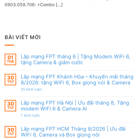
0903.059.706: ⚡️Combo [...]
BÀI VIẾT MỚI
Lắp mạng FPT tháng 8 | Tặng Modem WiFi 6,
01
Th8
tặng Camera & giảm cước
Không
có
Lắp mạng FPT Khánh Hòa – Khuyến mãi tháng
30
bình
luận
Th7
8/2026: tặng WiFi 6, Box giọng nói & Camera
ở
Lắp
ở
25 bình luận
mạng
Lắp
FPT
mạng
tháng
FPT
Lắp mạng FPT Hà Nội | Ưu đãi tháng 8, Tặng
30
8
Khánh
Th7
modem WiFi 6 & Camera AI
|
Hòa
Tặng
–
ở
7 bình luận
Modem
Khuyến
Lắp
WiFi
mãi
mạng
6,
tháng
FPT
Lắp mạng FPT HCM Tháng 8/2026 | Ưu đãi
30
tặng
8/2026:
Hà
Camera
tặng
Th7
WiFi 6, Camera và Box giọng nói
Nội
&
WiFi