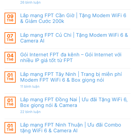
|
giảm
ở
26 bình luận
6,
Ưu
cước
Lắp
Box
đãi
mạng
giọng
tháng
FPT
nói
Lắp mạng FPT Cần Giờ | Tặng Modem WiFi 6
09
8,
HCM
&
Tặng
Th6
& Giảm Cước 200k
Tháng
Camera
modem
8/2026
Không
WiFi
|
có
6
Ưu
Lắp mạng FPT Củ Chi | Tặng Modem WiFi 6 &
07
bình
&
đãi
luận
Camera
Th6
Camera AI
WiFi
ở
AI
6,
Lắp
Không
Camera
mạng
có
và
Gói Internet FPT đa kênh – Gói Internet với
04
FPT
bình
Box
Cần
luận
Th6
nhiều IP giá tốt từ FPT
giọng
Giờ
ở
nói
|
Lắp
Không
Tặng
mạng
có
Lắp mạng FPT Tây Ninh | Trang bị miễn phí
01
Modem
FPT
bình
WiFi
Củ
luận
Th6
Modem FPT WiFi 6 & Box giọng nói
6
Chi
ở
&
|
Gói
ở
11 bình luận
Giảm
Tặng
Internet
Lắp
Cước
Modem
FPT
mạng
200k
WiFi
đa
FPT
Lắp mạng FPT Đồng Nai | Ưu đãi Tặng WiFi 6,
01
6
kênh
Tây
Th6
Box giọng nói & Camera
&
–
Ninh
Camera
Gói
|
ở
22 bình luận
AI
Internet
Trang
Lắp
với
bị
mạng
nhiều
miễn
FPT
Lắp mạng FPT Ninh Thuận | Ưu đãi Combo
01
IP
phí
Đồng
giá
Modem
Th6
tặng WiFi 6 & Camera AI
Nai
tốt
FPT