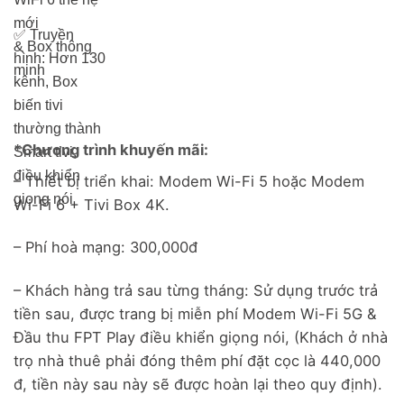
mới
✅
Truyền
& Box thông
hình: Hơn 13
0
minh
kênh, Box
biến tivi
thường thành
*Chương trình khuyến mãi:
Smart tivi,
điều khiển
– Thiết bị triển khai: Modem Wi-Fi 5 hoặc Modem
giọng nói
Wi-Fi 6 + Tivi Box 4K.
– Phí hoà mạng: 300,000đ
– Khách hàng trả sau từng tháng: Sử dụng trước trả
tiền sau, được trang bị miễn phí Modem Wi-Fi 5G &
Đầu thu FPT Play điều khiển giọng nói, (Khách ở nhà
trọ nhà thuê phải đóng thêm phí đặt cọc là 440,000
đ, tiền này sau này sẽ được hoàn lại theo quy định).