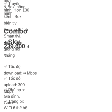
mới
✅
Truyền
& Box thông
hình: Hơn 13
0
minh
kênh, Box
biến tivi
thường thành
Combo
Smart tivi,
- Sky
điều khiển
239.000
đ
giọng nói
/tháng
✅
Tốc độ
download:
∞
Mbps
✅
Tốc độ
upload: 300
✅
Phù hợp:
Mbps
Gia đình,
✅
Trang bị:
Gamer
WiFi 6 thế hệ