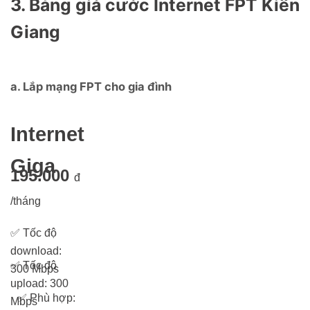
3. Bảng giá cước Internet FPT Kiên
Giang
a. Lắp mạng FPT cho gia đình
Internet
Giga
195.000
đ
/tháng
✅
Tốc độ
download:
✅
Tốc độ
300 Mbps
upload: 300
✅
Phù hợp:
Mbps