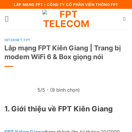
Bỏ
LẮP MẠNG FPT - CÔNG TY CỔ PHẦN VIỄN THÔNG FPT
qua
nội
dung
INTERNET FPT
Lắp mạng FPT Kiên Giang | Trang bị
modem WiFi 6 & Box giọng nói
5/5 - (9 bình chọn)
1. Giới thiệu về FPT Kiên Giang
FPT Kiêng Giang
được thành lập từ tháng 10/2009,