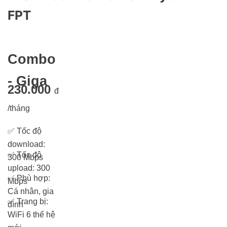
FPT
Combo
- Giga
230.000
đ
/tháng
✅
Tốc độ
download:
✅
Tốc độ
300 Mbps
upload: 300
✅
Phù hợp:
Mbps
Cá nhân, gia
✅
Trang bị:
đình
WiFi 6 thế hệ