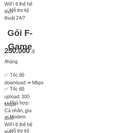
WiFi 6 thế hệ
✅
Hỗ trợ kỹ
mới
thuật 24/7
Gói F-
Game
250.000
đ
/tháng
✅
Tốc độ
download:
∞
Mbps
✅
Tốc độ
upload: 300
✅
Phù hợp:
Mbps
Cá nhân, gia
✅
Modem
đình
WiFi 6 thế hệ
✅
Hỗ trợ kỹ
mới