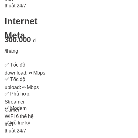
thuật 24/7
Internet
Meta
300.000
đ
/tháng
✅
Tốc độ
download:
∞
Mbps
✅
Tốc độ
upload:
∞
Mbps
✅
Phù hợp:
Streamer,
✅
Modem
Gamer
WiFi 6 thế hệ
✅
Hỗ trợ kỹ
mới
thuật 24/7