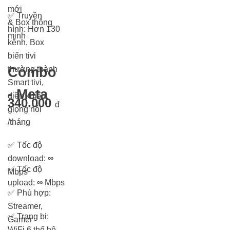
mới
✅
Truyền
& Box thông
hình: Hơn 13
0
minh
kênh, Box
biến tivi
thường thành
Combo
Smart tivi,
- Meta
điều khiển
340.000
đ
giọng nói
/tháng
✅
Tốc độ
download:
∞
✅
Tốc độ
Mbps
upload:
∞
Mbps
✅
Phù hợp:
Streamer,
✅
Trang bị:
Gamer
WiFi 6 thế hệ