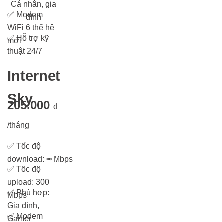
Cá nhân, gia
✅
Modem
đình
WiFi 6 thế hệ
✅
Hỗ trợ kỹ
mới
thuật 24/7
Internet
Sky
205.000
đ
/tháng
✅
Tốc độ
download:
∞
Mbps
✅
Tốc độ
upload: 300
✅
Phù hợp:
Mbps
Gia đình,
✅
Modem
Gamer