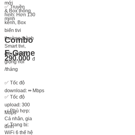
mới
✅
Truyền
& Box thông
hình: Hơn 13
0
minh
kênh, Box
biến tivi
thường thành
Combo
Smart tivi,
F-Game
điều khiển
290.000
đ
giọng nói
/tháng
✅
Tốc độ
download:
∞
Mbps
✅
Tốc độ
upload: 300
✅
Phù hợp:
Mbps
Cá nhân, gia
✅
Trang bị:
đình
WiFi 6 thế hệ