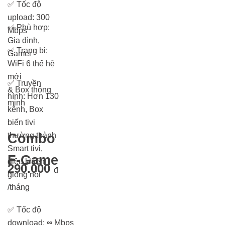
✅
Tốc độ
upload: 300
✅
Phù hợp:
Mbps
Gia đình,
✅
Trang bị:
Gamer
WiFi 6 thế hệ
mới
✅
Truyền
& Box thông
hình: Hơn 13
0
minh
kênh, Box
biến tivi
thường thành
Combo
Smart tivi,
F-Game
điều khiển
290.000
đ
giọng nói
/tháng
✅
Tốc độ
download:
∞
Mbps