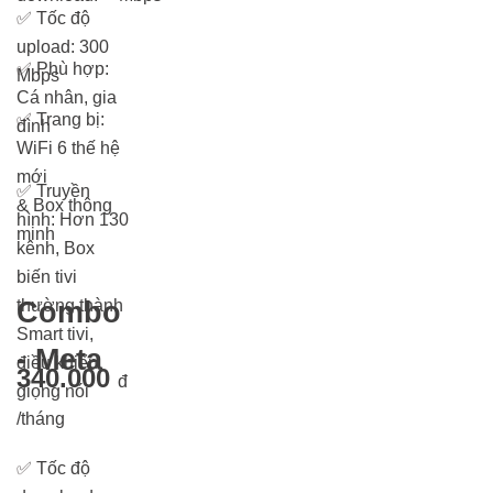
✅
Tốc độ
upload: 300
✅
Phù hợp:
Mbps
Cá nhân, gia
✅
Trang bị:
đình
WiFi 6 thế hệ
mới
✅
Truyền
& Box thông
hình: Hơn 13
0
minh
kênh, Box
biến tivi
thường thành
Combo
Smart tivi,
- Meta
điều khiển
340.000
đ
giọng nói
/tháng
✅
Tốc độ