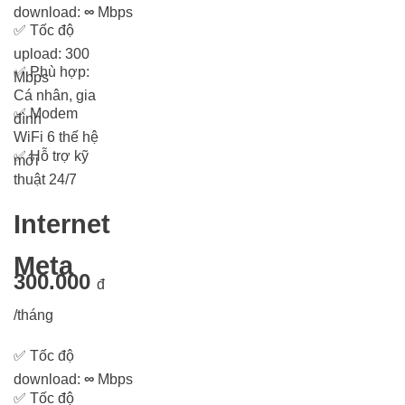
download:
∞
Mbps
✅
Tốc độ
upload: 300
✅
Phù hợp:
Mbps
Cá nhân, gia
✅
Modem
đình
WiFi 6 thế hệ
✅
Hỗ trợ kỹ
mới
thuật 24/7
Internet
Meta
300.000
đ
/tháng
✅
Tốc độ
download:
∞
Mbps
✅
Tốc độ