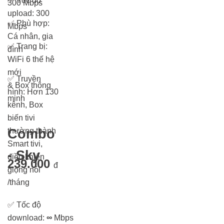
✅
Tốc độ
300 Mbps
upload: 300
✅
Phù hợp:
Mbps
Cá nhân, gia
✅
Trang bị:
đình
WiFi 6 thế hệ
mới
✅
Truyền
& Box thông
hình: Hơn 13
0
minh
kênh, Box
biến tivi
thường thành
Combo
Smart tivi,
- Sky
điều khiển
239.000
đ
giọng nói
/tháng
✅
Tốc độ
download:
∞
Mbps