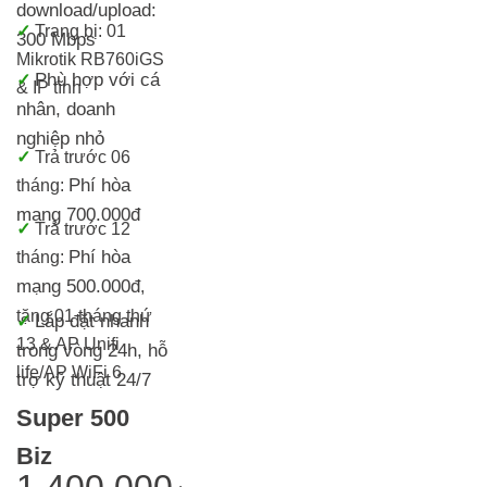
download/upload:
✓
Trang bị:
01
300 Mbps
Mikrotik RB760iGS
Phù hợp với cá
✓
& IP tĩnh
nhân, doanh
nghiệp nhỏ
✓
T
rả trước 06
Phí hòa
tháng:
mạng 700.000đ
✓
Trả trước 12
Phí hòa
tháng:
mạng 500.000đ
,
tặng 01 tháng thứ
Lắp đặt nhanh
✓
13 & AP Unifi
trong vòng 24h, h
ỗ
life/AP WiFi 6
trợ kỹ thuật 24/7
Super 500
Biz
1.400.000