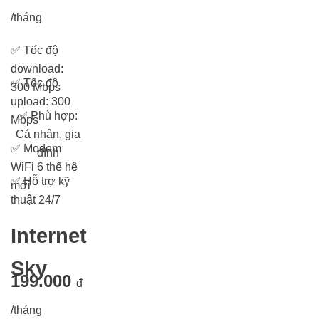
/tháng
✅
Tốc độ
download:
✅
Tốc độ
300 Mbps
upload: 300
✅
Phù hợp:
Mbps
Cá nhân, gia
✅
Modem
đình
WiFi 6 thế hệ
✅
Hỗ trợ kỹ
mới
thuật 24/7
Internet
Sky
199.000
đ
/tháng