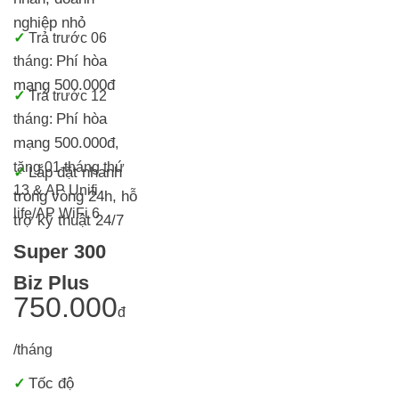
nghiệp nhỏ
✓
Trả trước 06
Phí hòa
tháng:
mạng 500.000đ
✓
Trả trước 12
Phí hòa
tháng:
mạng 500.000đ
,
tặng 01 tháng thứ
Lắp đặt nhanh
✓
13 & AP Unifi
trong vòng 24h, h
ỗ
life/AP WiFi 6
trợ kỹ thuật 24/7
Super 300
Biz Plus
750.000
đ
/tháng
Tốc độ
✓