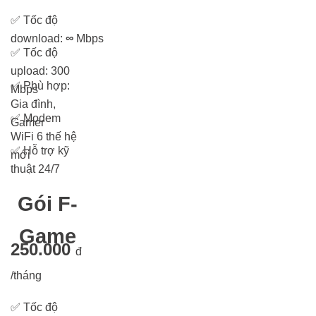
✅
Tốc độ
download:
∞
Mbps
✅
Tốc độ
upload: 300
✅
Phù hợp:
Mbps
Gia đình,
✅
Modem
Gamer
WiFi 6 thế hệ
✅
Hỗ trợ kỹ
mới
thuật 24/7
Gói F-
Game
250.000
đ
/tháng
✅
Tốc độ