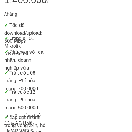
đ
/tháng
Tốc độ
✓
download/upload:
✓
Trang bị:
01
500 Mbps
Mikrotik
Phù hợp với cá
✓
RB760iGS
i
nhân, doanh
nghiệp vừa
✓
Trả trước 06
Phí hòa
tháng:
mạng 700.000đ
✓
Trả trước 12
Phí hòa
tháng:
mạng 500.000đ
,
tặng 01 tháng thứ
Lắp đặt nhanh
✓
13 & AP Unifi
trong vòng 24h, h
ỗ
life/
AP WiFi 6