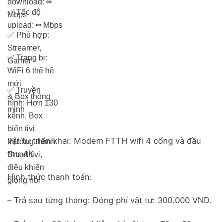
download:
∞
✅
Tốc độ
Mbps
upload:
∞
Mbps
✅
Phù hợp:
Streamer,
✅
Trang bị:
Gamer
WiFi 6 thế hệ
mới
✅
Truyền
& Box thông
hình: Hơn 13
0
minh
kênh, Box
biến tivi
Vật tư triển khai: Modem FTTH wifi 4 cổng và đầu
thường thành
thu 4K
Smart tivi,
điều khiển
Hình thức thanh toán:
giọng nói
– Trả sau từng tháng: Đóng phí vật tư: 300.000 VND.