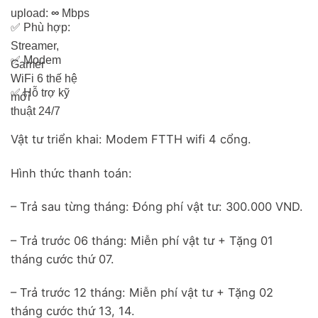
upload:
∞
Mbps
✅
Phù hợp:
Streamer,
✅
Modem
Gamer
WiFi 6 thế hệ
✅
Hỗ trợ kỹ
mới
thuật 24/7
Vật tư triển khai: Modem FTTH wifi 4 cổng.
Hình thức thanh toán:
– Trả sau từng tháng: Đóng phí vật tư: 300.000 VND.
– Trả trước 06 tháng: Miễn phí vật tư + Tặng 01
tháng cước thứ 07.
– Trả trước 12 tháng: Miễn phí vật tư + Tặng 02
tháng cước thứ 13, 14.