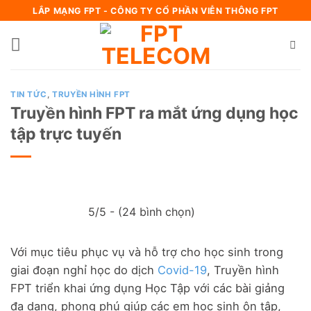
Bỏ
LẮP MẠNG FPT - CÔNG TY CỔ PHẦN VIỄN THÔNG FPT
qua
nội
dung
TIN TỨC
,
TRUYỀN HÌNH FPT
Truyền hình FPT ra mắt ứng dụng học
tập trực tuyến
5/5 - (24 bình chọn)
Với mục tiêu phục vụ và hỗ trợ cho học sinh trong
giai đoạn nghỉ học do dịch
Covid-19
, Truyền hình
FPT triển khai ứng dụng Học Tập với các bài giảng
đa dạng, phong phú giúp các em học sinh ôn tập,