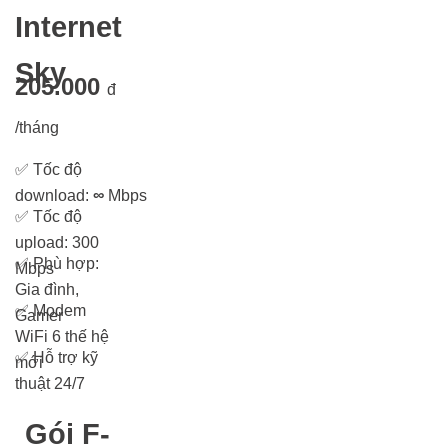
Internet
Sky
205.000
đ
/tháng
✅
Tốc độ
download:
∞
Mbps
✅
Tốc độ
upload: 300
✅
Phù hợp:
Mbps
Gia đình,
✅
Modem
Gamer
WiFi 6 thế hệ
✅
Hỗ trợ kỹ
mới
thuật 24/7
Gói F-