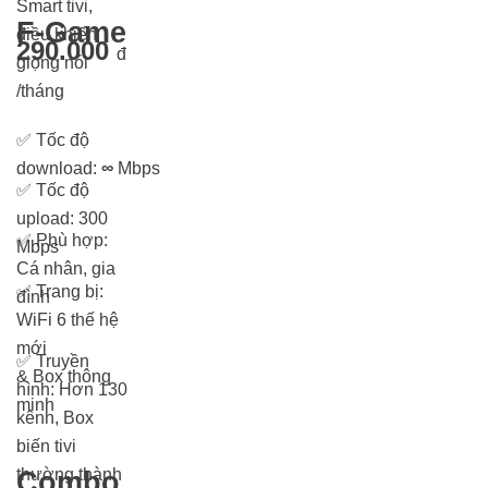
Smart tivi,
F-Game
điều khiển
290.000
đ
giọng nói
/tháng
✅
Tốc độ
download:
∞
Mbps
✅
Tốc độ
upload: 300
✅
Phù hợp:
Mbps
Cá nhân, gia
✅
Trang bị:
đình
WiFi 6 thế hệ
mới
✅
Truyền
& Box thông
hình: Hơn 13
0
minh
kênh, Box
biến tivi
thường thành
Combo