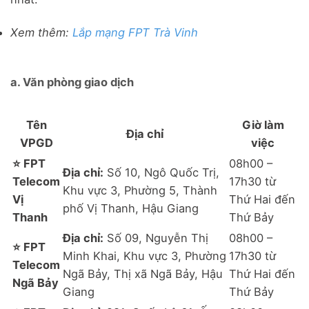
Xem thêm:
Lắp mạng FPT Trà Vinh
a. Văn phòng giao dịch
Tên
Giờ làm
Địa chỉ
VPGD
việc
⭐ FPT
08h00 –
Địa chỉ:
Số 10, Ngô Quốc Trị,
Telecom
17h30 từ
Khu vực 3, Phường 5, Thành
Vị
Thứ Hai đến
phố Vị Thanh, Hậu Giang
Thanh
Thứ Bảy
Địa chỉ:
Số 09, Nguyễn Thị
08h00 –
⭐ FPT
Minh Khai, Khu vực 3, Phường
17h30 từ
Telecom
Ngã Bảy, Thị xã Ngã Bảy, Hậu
Thứ Hai đến
Ngã Bảy
Giang
Thứ Bảy