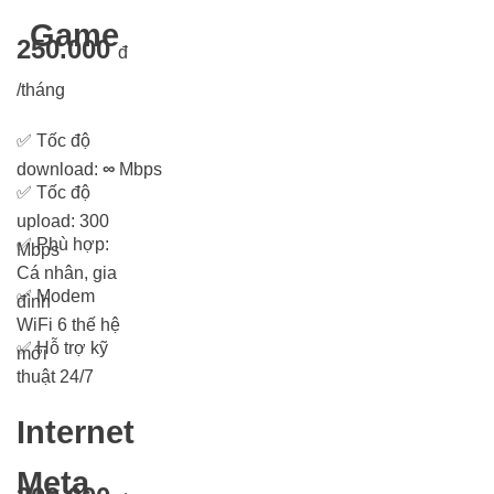
Game
250.000
đ
/tháng
✅
Tốc độ
download:
∞
Mbps
✅
Tốc độ
upload: 300
✅
Phù hợp:
Mbps
Cá nhân, gia
✅
Modem
đình
WiFi 6 thế hệ
✅
Hỗ trợ kỹ
mới
thuật 24/7
Internet
Meta