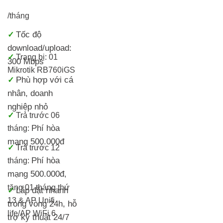
/tháng
Tốc độ
✓
download/upload:
✓
Trang bị: 01
300 Mbps
Mikrotik RB760iGS
Phù hợp với cá
✓
nhân, doanh
nghiệp nhỏ
✓
Trả trước 06
Phí hòa
tháng:
mạng 500.000đ
✓
Trả trước 12
Phí hòa
tháng:
mạng 500.000đ
,
tặng 01 tháng thứ
Lắp đặt nhanh
✓
13 & AP Unifi
trong vòng 24h, h
ỗ
life/AP WiFi 6
trợ kỹ thuật 24/7