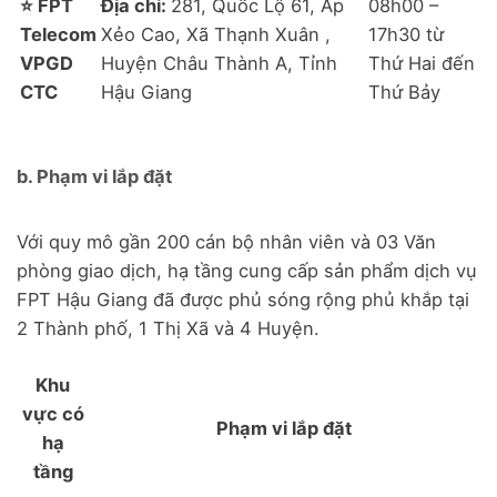
⭐ FPT
Địa chỉ:
281, Quốc Lộ 61, Ấp
08h00 –
Telecom
Xẻo Cao, Xã Thạnh Xuân ,
17h30 từ
VPGD
Huyện Châu Thành A, Tỉnh
Thứ Hai đến
CTC
Hậu Giang
Thứ Bảy
b. Phạm vi lắp đặt
Với quy mô gần 200 cán bộ nhân viên và 03 Văn
phòng giao dịch, hạ tầng cung cấp sản phẩm dịch vụ
FPT Hậu Giang đã được phủ sóng rộng phủ khắp tại
2 Thành phố, 1 Thị Xã và 4 Huyện.
Khu
vực có
Phạm vi lắp đặt
hạ
tầng