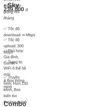
- Sky
điều khiển
239.000
đ
giọng nói
/tháng
✅
Tốc độ
download:
∞
Mbps
✅
Tốc độ
upload: 300
✅
Phù hợp:
Mbps
Gia đình,
✅
Trang bị:
Gamer
WiFi 6 thế hệ
mới
✅
Truyền
& Box thông
hình: Hơn 13
0
minh
kênh, Box
biến tivi
thường thành
Combo