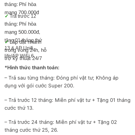
Phí hòa
tháng:
mạng 700.000đ
✓
Trả trước 12
Phí hòa
tháng:
mạng 500.000đ
,
tặng 01 tháng thứ
Lắp đặt nhanh
✓
13 & AP Unifi
trong vòng 24h, h
ỗ
life/
AP WiFi 6
trợ kỹ thuật 24/7
*Hình thức thanh toán:
– Trả sau từng tháng: Đóng phí vật tư; Không áp
dụng với gói cước Super 200.
– Trả trước 12 tháng: Miễn phí vật tư + Tặng 01 tháng
cước thứ 13.
– Trả trước 24 tháng: Miễn phí vật tư + Tặng 02
tháng cước thứ 25, 26.