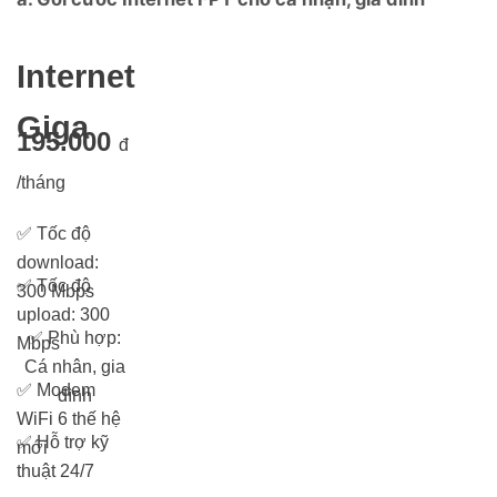
Internet
Giga
195.000
đ
/tháng
✅
Tốc độ
download:
✅
Tốc độ
300 Mbps
upload: 300
✅
Phù hợp:
Mbps
Cá nhân, gia
✅
Modem
đình
WiFi 6 thế hệ
✅
Hỗ trợ kỹ
mới
thuật 24/7