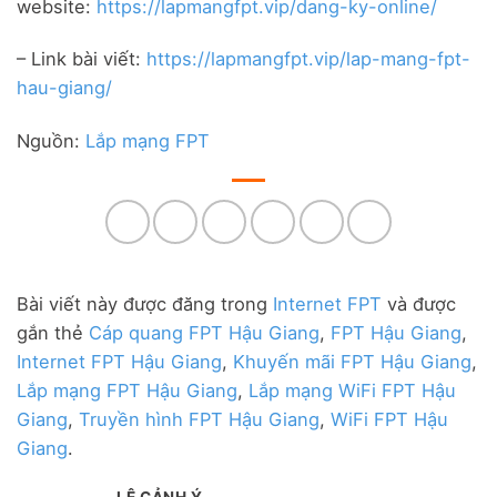
website:
https://lapmangfpt.vip/dang-ky-online/
– Link bài viết:
https://lapmangfpt.vip/lap-mang-fpt-
hau-giang/
Nguồn:
Lắp mạng FPT
Bài viết này được đăng trong
Internet FPT
và được
gắn thẻ
Cáp quang FPT Hậu Giang
,
FPT Hậu Giang
,
Internet FPT Hậu Giang
,
Khuyến mãi FPT Hậu Giang
,
Lắp mạng FPT Hậu Giang
,
Lắp mạng WiFi FPT Hậu
Giang
,
Truyền hình FPT Hậu Giang
,
WiFi FPT Hậu
Giang
.
LÊ CẢNH Ý