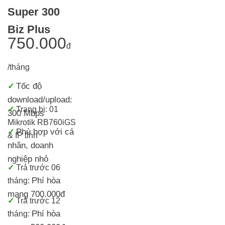
Super 300
Biz Plus
750.000
đ
/tháng
Tốc độ
✓
download/upload:
✓
Trang bị:
01
300 Mbps
Mikrotik RB760iGS
Phù hợp với cá
✓
& IP tĩnh
nhân, doanh
nghiệp nhỏ
✓
T
rả trước 06
Phí hòa
tháng:
mạng 700.000đ
✓
Trả trước 12
Phí hòa
tháng: