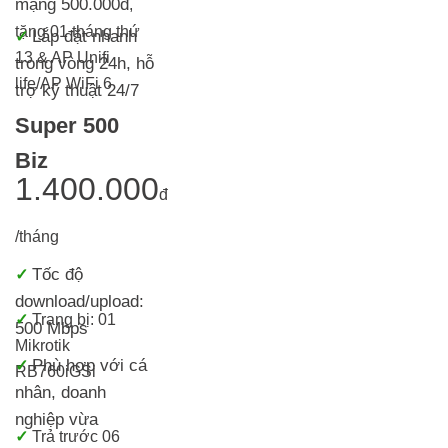
mạng 500.000đ
,
tặng 01 tháng thứ
Lắp đặt nhanh
✓
13 & AP Unifi
trong vòng 24h, h
ỗ
life/AP WiFi 6
trợ kỹ thuật 24/7
Super 500
Biz
1.400.000
đ
/tháng
Tốc độ
✓
download/upload:
✓
Trang bị:
01
500 Mbps
Mikrotik
Phù hợp với cá
✓
RB760iGS
i
nhân, doanh
nghiệp vừa
✓
Trả trước 06