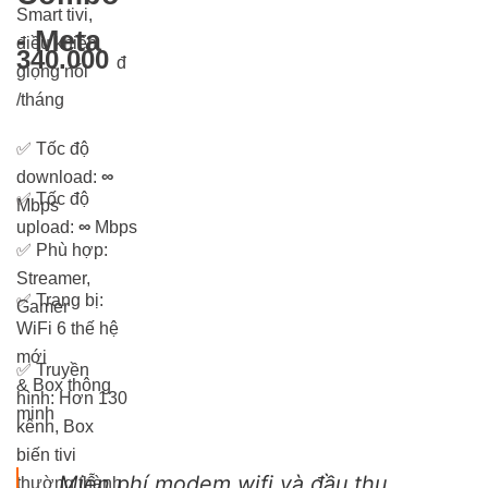
Smart tivi,
- Meta
điều khiển
340.000
đ
giọng nói
/tháng
✅
Tốc độ
download:
∞
✅
Tốc độ
Mbps
upload:
∞
Mbps
✅
Phù hợp:
Streamer,
✅
Trang bị:
Gamer
WiFi 6 thế hệ
mới
✅
Truyền
& Box thông
hình: Hơn 13
0
minh
kênh, Box
biến tivi
Miễn phí modem wifi và đầu thu
thường thành