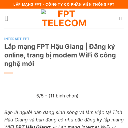
Bỏ
LẮP MẠNG FPT - CÔNG TY CỔ PHẦN VIỄN THÔNG FPT
qua
nội
dung
INTERNET FPT
Lắp mạng FPT Hậu Giang | Đăng ký
online, trang bị modem WiFi 6 công
nghệ mới
5/5 - (11 bình chọn)
Bạn là người dân đang sinh sống và làm việc tại Tỉnh
Hậu Giang và bạn đang có nhu cầu đăng ký lắp mạng
WiFi
FPT Hậu Giang
: ✓ Lắp mạng internet WiFi ✓