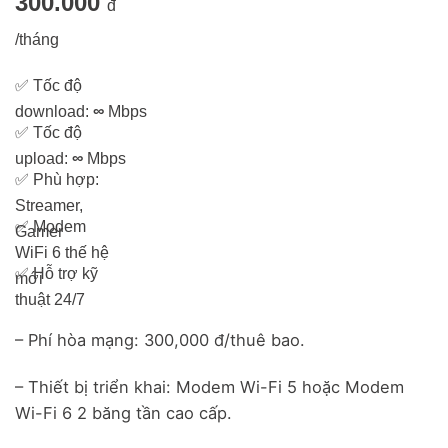
300.000
đ
/tháng
✅
Tốc độ
download:
∞
Mbps
✅
Tốc độ
upload:
∞
Mbps
✅
Phù hợp:
Streamer,
✅
Modem
Gamer
WiFi 6 thế hệ
✅
Hỗ trợ kỹ
mới
thuật 24/7
– Phí hòa mạng: 300,000 đ/thuê bao.
– Thiết bị triển khai: Modem Wi-Fi 5 hoặc Modem
Wi-Fi 6 2 băng tần cao cấp.