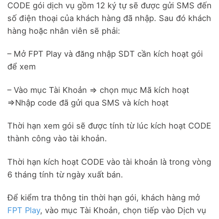
CODE gói dịch vụ gồm 12 ký tự sẽ được gửi SMS đến
số điện thoại của khách hàng đã nhập. Sau đó khách
hàng hoặc nhân viên sẽ phải:
– Mở FPT Play và đăng nhập SDT cần kích hoạt gói
để xem
– Vào mục Tài Khoản => chọn mục Mã kích hoạt
=>Nhập code đã gửi qua SMS và kích hoạt
Thời hạn xem gói sẽ được tính từ lúc kích hoạt CODE
thành công vào tài khoản.
Thời hạn kích hoạt CODE vào tài khoản là trong vòng
6 tháng tính từ ngày xuất bán.
Để kiểm tra thông tin thời hạn gói, khách hàng mở
FPT Play
, vào mục Tài Khoản, chọn tiếp vào Dịch vụ