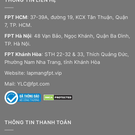
THÔNG TIN LIÊN HỆ
FPT HCM
: 37-39A, đường 19, KCX Tân Thuận, Quận
7, TP. HCM.
FPT Hà Nội
: 48 Vạn Bảo, Ngọc Khánh, Quận Ba Đình,
TP. Hà Nội.
FPT Khánh Hòa
: STH 22-32 & 33, Thích Quảng Đức,
Phường Nam Nha Trang, tỉnh Khánh Hòa
Website:
lapmangfpt.vip
Mail: YLC@fpt.com
THÔNG TIN THANH TOÁN