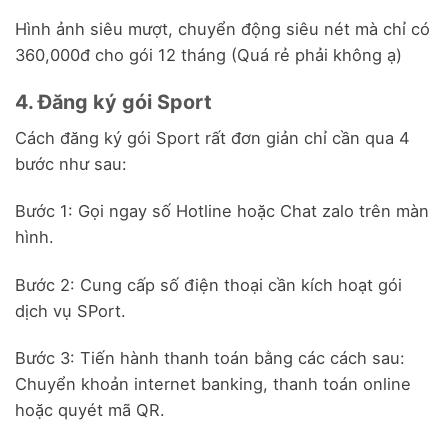
Hình ảnh siêu mượt, chuyển động siêu nét mà chỉ có
360,000đ cho gói 12 tháng (Quá rẻ phải không ạ)
4. Đăng ký gói Sport
Cách đăng ký gói Sport rất đơn giản chỉ cần qua 4
bước như sau:
Bước 1: Gọi ngay số Hotline hoặc Chat zalo trên màn
hình.
Bước 2: Cung cấp số điện thoại cần kích hoạt gói
dịch vụ SPort.
Bước 3: Tiến hành thanh toán bằng các cách sau:
Chuyển khoản internet banking, thanh toán online
hoặc quyét mã QR.