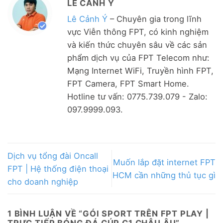
LÊ CẢNH Ý
Lê Cảnh Ý
– Chuyên gia trong lĩnh
vực Viễn thông FPT, có kinh nghiệm
và kiến thức chuyên sâu về các sản
phẩm dịch vụ của FPT Telecom như:
Mạng Internet WiFi, Truyền hình FPT,
FPT Camera, FPT Smart Home.
Hotline tư vấn: 0775.739.079 - Zalo:
097.9999.093.
Dịch vụ tổng đài Oncall
Muốn lắp đặt internet FPT
FPT | Hệ thống điện thoại
HCM cần những thủ tục gì
cho doanh nghiệp
1 BÌNH LUẬN VỀ “
GÓI SPORT TRÊN FPT PLAY |