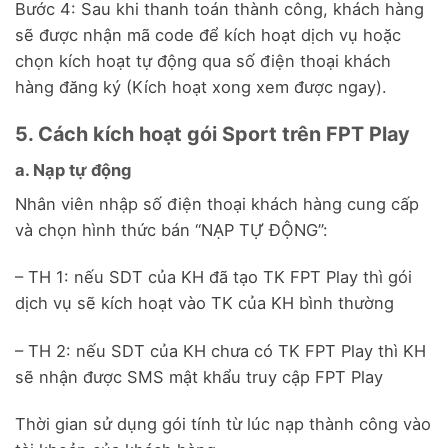
Bước 4: Sau khi thanh toán thành công, khách hàng
sẽ được nhận mã code để kích hoạt dịch vụ hoặc
chọn kích hoạt tự động qua số điện thoại khách
hàng đăng ký (Kích hoạt xong xem được ngay).
5. Cách kích hoạt gói Sport trên FPT Play
a. Nạp tự động
Nhân viên nhập số điện thoại khách hàng cung cấp
và chọn hình thức bán “NẠP TỰ ĐỘNG”:
– TH 1: nếu SDT của KH đã tạo TK FPT Play thì gói
dịch vụ sẽ kích hoạt vào TK của KH bình thường
– TH 2: nếu SDT của KH chưa có TK FPT Play thì KH
sẽ nhận được SMS mật khẩu truy cập FPT Play
Thời gian sử dụng gói tính từ lúc nạp thành công vào