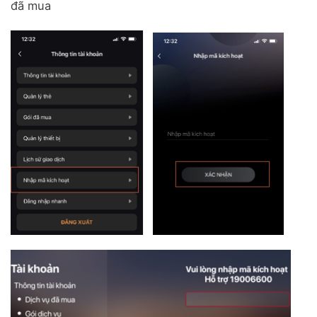
đã mua