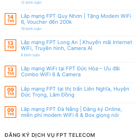
|
từ
ở
12 bình luận
WiFi
Ưu
FPT
Lắp
6
đãi
mạng
&
Tặng
FPT
Box
Lắp mạng FPT Quy Nhơn | Tặng Modem WiFi
14
WiFi
Ninh
giọng
6,
Th5
6, Voucher đến 200k
Thuận
nói
Box
|
ở
19 bình luận
giọng
Ưu
Lắp
nói
đãi
mạng
&
Combo
FPT
Camera
Lắp mạng FPT Long An | Khuyến mãi Internet
13
tặng
Quy
WiFi
Th5
WiFi, Truyền hình, Camera AI
Nhơn
6
|
ở
8 bình luận
&
Tặng
Lắp
Camera
Modem
mạng
AI
WiFi
FPT
Lắp mạng WiFi tại FPT Đức Hòa – Ưu đãi
13
6,
Long
Voucher
Th5
Combo WiFi 6 & Camera
An
đến
|
Không
200k
Khuyến
có
mãi
Lắp mạng FPT tại thị trấn Liên Nghĩa, Huyện
09
bình
Internet
luận
Th5
Đức Trọng, Lâm Đồng
WiFi,
ở
Truyền
Lắp
Không
hình,
mạng
có
Camera
Lắp mạng FPT Đà Nẵng | Đăng ký Online,
09
WiFi
bình
AI
tại
luận
Th5
miễn phí modem WiFi 6 & Box giọng nói
FPT
ở
Đức
Lắp
Không
Hòa
mạng
có
–
FPT
bình
Ưu
tại
luận
ĐĂNG KÝ DỊCH VỤ FPT TELECOM
đãi
thị
ở