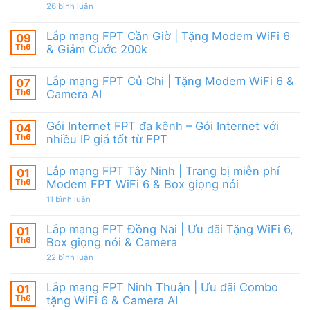
|
giảm
ở
26 bình luận
6,
Ưu
cước
Lắp
Box
đãi
mạng
giọng
tháng
FPT
nói
Lắp mạng FPT Cần Giờ | Tặng Modem WiFi 6
09
8,
HCM
&
Tặng
Th6
& Giảm Cước 200k
Tháng
Camera
modem
8/2026
Không
WiFi
|
có
6
Ưu
Lắp mạng FPT Củ Chi | Tặng Modem WiFi 6 &
07
bình
&
đãi
luận
Camera
Th6
Camera AI
WiFi
ở
AI
6,
Lắp
Không
Camera
mạng
có
và
Gói Internet FPT đa kênh – Gói Internet với
04
FPT
bình
Box
Cần
luận
Th6
nhiều IP giá tốt từ FPT
giọng
Giờ
ở
nói
|
Lắp
Không
Tặng
mạng
có
Lắp mạng FPT Tây Ninh | Trang bị miễn phí
01
Modem
FPT
bình
WiFi
Củ
luận
Th6
Modem FPT WiFi 6 & Box giọng nói
6
Chi
ở
&
|
Gói
ở
11 bình luận
Giảm
Tặng
Internet
Lắp
Cước
Modem
FPT
mạng
200k
WiFi
đa
FPT
Lắp mạng FPT Đồng Nai | Ưu đãi Tặng WiFi 6,
01
6
kênh
Tây
Th6
Box giọng nói & Camera
&
–
Ninh
Camera
Gói
|
ở
22 bình luận
AI
Internet
Trang
Lắp
với
bị
mạng
nhiều
miễn
FPT
Lắp mạng FPT Ninh Thuận | Ưu đãi Combo
01
IP
phí
Đồng
giá
Modem
Th6
tặng WiFi 6 & Camera AI
Nai
tốt
FPT