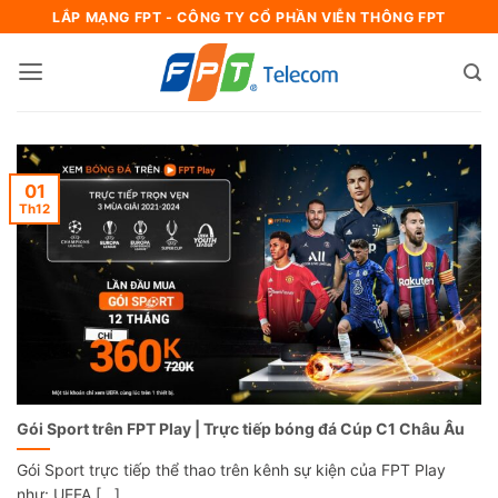
Bỏ
LẮP MẠNG FPT - CÔNG TY CỔ PHẦN VIỄN THÔNG FPT
qua
nội
dung
01
Th12
Gói Sport trên FPT Play | Trực tiếp bóng đá Cúp C1 Châu Âu
Gói Sport trực tiếp thể thao trên kênh sự kiện của FPT Play
như: UEFA [...]