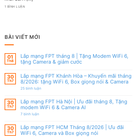
1 BÌNH LUẬN
BÀI VIẾT MỚI
Lắp mạng FPT tháng 8 | Tặng Modem WiFi 6,
01
Th8
tặng Camera & giảm cước
Không
có
Lắp mạng FPT Khánh Hòa – Khuyến mãi tháng
30
bình
luận
Th7
8/2026: tặng WiFi 6, Box giọng nói & Camera
ở
Lắp
ở
25 bình luận
mạng
Lắp
FPT
mạng
tháng
FPT
Lắp mạng FPT Hà Nội | Ưu đãi tháng 8, Tặng
30
8
Khánh
Th7
modem WiFi 6 & Camera AI
|
Hòa
Tặng
–
ở
7 bình luận
Modem
Khuyến
Lắp
WiFi
mãi
mạng
6,
tháng
FPT
Lắp mạng FPT HCM Tháng 8/2026 | Ưu đãi
30
tặng
8/2026:
Hà
Camera
tặng
Th7
WiFi 6, Camera và Box giọng nói
Nội
&
WiFi