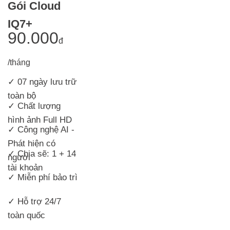
Gói Cloud
IQ7+
90.000
đ
/tháng
✓ 07 ngày lưu trữ
toàn bộ
✓ Chất lượng
hình ảnh Full HD
✓ Công nghệ AI -
Phát hiện có
✓ Chia sẽ: 1 + 14
người
tài khoản
✓ Miễn phí bảo trì
✓ Hỗ trợ 24/7
toàn quốc