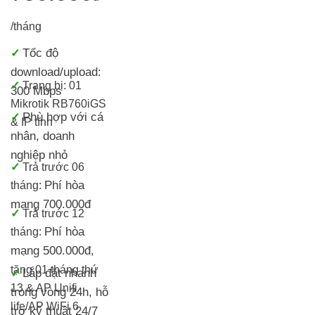
/tháng
Tốc độ
✓
download/upload:
✓
Trang bị:
01
300 Mbps
Mikrotik RB760iGS
Phù hợp với cá
✓
& IP tĩnh
nhân, doanh
nghiệp nhỏ
✓
T
rả trước 06
Phí hòa
tháng:
mạng 700.000đ
✓
Trả trước 12
Phí hòa
tháng:
mạng 500.000đ
,
tặng 01 tháng thứ
Lắp đặt nhanh
✓
13 & AP Unifi
trong vòng 24h, h
ỗ
life/AP WiFi 6
trợ kỹ thuật 24/7