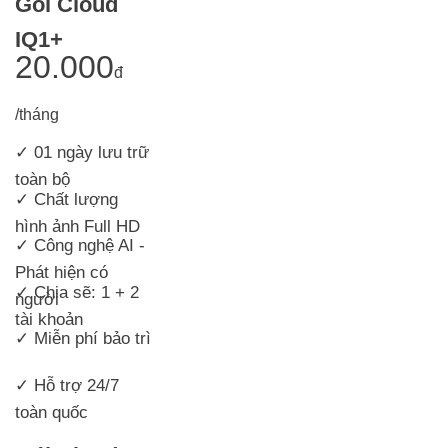
Gói Cloud
IQ1+
20.000
đ
/tháng
✓ 01 ngày lưu trữ
toàn bộ
✓
Chất lượng
hình ảnh Full HD
✓ Công nghệ AI -
Phát hiện có
✓ Chia sẽ: 1 + 2
người
tài khoản
✓ Miễn phí bảo trì
✓ Hỗ trợ 24/7
toàn quốc