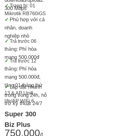
download/upload:
✓
Trang bị: 01
300 Mbps
Mikrotik RB760iGS
Phù hợp với cá
✓
nhân, doanh
nghiệp nhỏ
✓
Trả trước 06
Phí hòa
tháng:
mạng 500.000đ
✓
Trả trước 12
Phí hòa
tháng:
mạng 500.000đ
,
tặng 01 tháng thứ
Lắp đặt nhanh
✓
13 & AP Unifi
trong vòng 24h, h
ỗ
life/AP WiFi 6
trợ kỹ thuật 24/7
Super 300
Biz Plus
750.000
đ