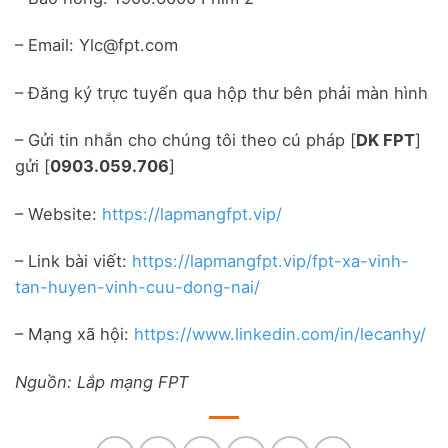
– Email: Ylc@fpt.com
– Đăng ký trực tuyến qua hộp thư bên phải màn hình
– Gửi tin nhắn cho chúng tôi theo cú pháp [
DK FPT
]
gửi [
0903.059.706
]
– Website:
https://lapmangfpt.vip/
– Link bài viết:
https://lapmangfpt.vip/fpt-xa-vinh-
tan-huyen-vinh-cuu-dong-nai/
– Mạng xã hội:
https://www.linkedin.com/in/lecanhy/
Nguồn: Lắp mạng FPT