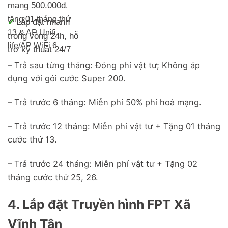
mạng 500.000đ
,
tặng 01 tháng thứ
Lắp đặt nhanh
✓
13 & AP Unifi
trong vòng 24h, h
ỗ
life/
AP WiFi 6
trợ kỹ thuật 24/7
– Trả sau từng tháng: Đóng phí vật tư; Không áp
dụng với gói cước Super 200.
– Trả trước 6 tháng: Miễn phí 50% phí hoà mạng.
– Trả trước 12 tháng: Miễn phí vật tư + Tặng 01 tháng
cước thứ 13.
– Trả trước 24 tháng: Miễn phí vật tư + Tặng 02
tháng cước thứ 25, 26.
4. Lắp đặt Truyền hình FPT Xã
Vĩnh Tân