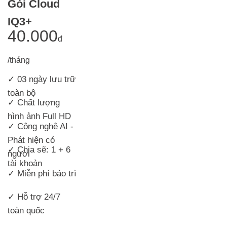
Gói Cloud
IQ3+
40.000
đ
/tháng
✓ 03 ngày lưu trữ
toàn bộ
✓ Chất lượng
hình ảnh Full HD
✓ Công nghệ AI -
Phát hiện có
✓ Chia sẽ: 1 + 6
người
tài khoản
✓ Miễn phí bảo trì
✓ Hỗ trợ 24/7
toàn quốc