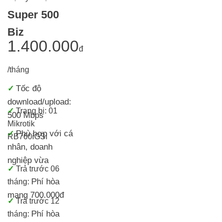
Super 500
Biz
1.400.000
đ
/tháng
Tốc độ
✓
download/upload:
✓
Trang bị:
01
500 Mbps
Mikrotik
Phù hợp với cá
✓
RB760iGS
i
nhân, doanh
nghiệp vừa
✓
Trả trước 06
Phí hòa
tháng:
mạng 700.000đ
✓
Trả trước 12
Phí hòa
tháng: