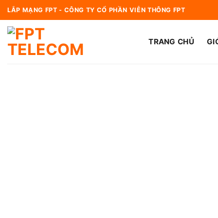
Bỏ
LẮP MẠNG FPT - CÔNG TY CỔ PHẦN VIỄN THÔNG FPT
qua
nội
TRANG CHỦ
GI
dung