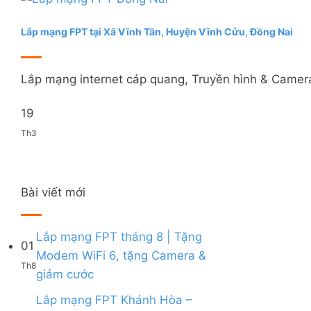
Lắp mạng FPT tại Xã Vĩnh Tân, Huyện Vĩnh Cửu, Đồng Nai
Lắp mạng internet cáp quang, Truyền hình & Camera
19
Th3
Bài viết mới
Lắp mạng FPT tháng 8 | Tặng
01
Modem WiFi 6, tặng Camera &
Th8
Không
giảm cước
có
bình
Lắp mạng FPT Khánh Hòa –
luận