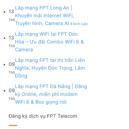
Lắp
|
6,
Box
mạng
Lắp mạng FPT Long An |
Ưu
Box
giọng
13
FPT
đãi
giọng
Khuyến mãi Internet WiFi,
nói
Quy
Combo
nói
Th5
ở
Truyền hình, Camera AI
Nhơn
8 bình luận
tặng
&
Lắp
|
WiFi
Camera
mạng
Lắp mạng WiFi tại FPT Đức
Tặng
6
13
FPT
Modem
&
Hòa – Ưu đãi Combo WiFi 6 &
Long
WiFi
Camera
Th5
Không
Camera
An
6,
AI
có
|
Voucher
bình
Lắp mạng FPT tại thị trấn Liên
Khuyến
đến
09
luận
mãi
200k
Nghĩa, Huyện Đức Trọng, Lâm
ở
Internet
Th5
Không
Đồng
Lắp
WiFi,
có
mạng
Truyền
bình
Lắp mạng FPT Đà Nẵng | Đăng
WiFi
hình,
09
luận
tại
Camera
ký Online, miễn phí modem
ở
FPT
AI
Th5
Không
WiFi 6 & Box giọng nói
Lắp
Đức
có
mạng
Hòa
bình
FPT
–
Đăng ký dịch vụ FPT Telecom
luận
tại
Ưu
ở
thị
đãi
Lắp
trấn