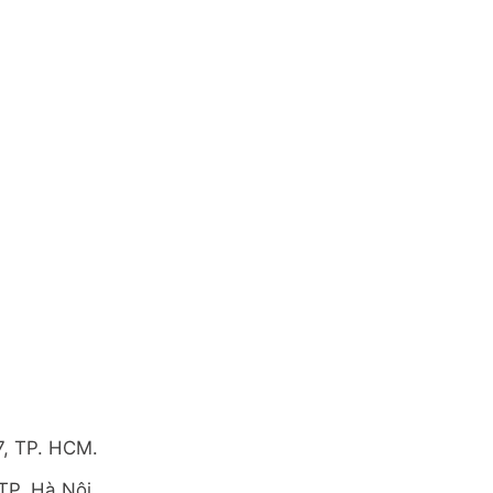
7, TP. HCM.
TP. Hà Nội.