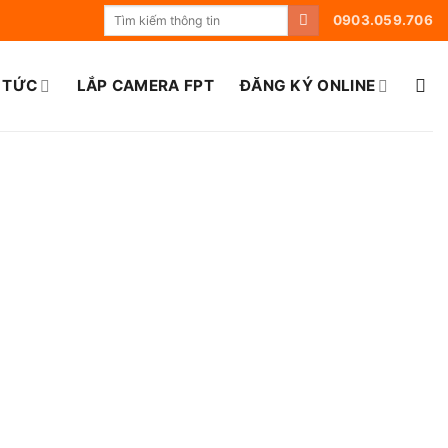
0903.059.706
 TỨC
LẮP CAMERA FPT
ĐĂNG KÝ ONLINE