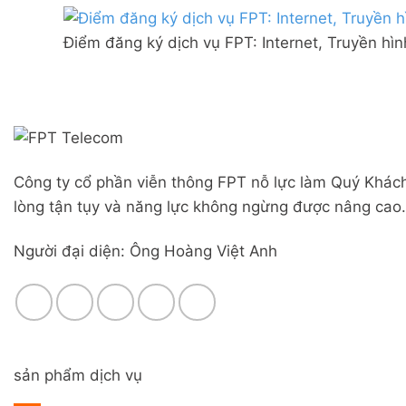
Combo
mạng
Liên
WiFi
FPT
Nghĩa,
6
Điểm đăng ký dịch vụ FPT: Internet, Truyền hì
Đà
Huyện
&
Nẵng
Đức
Camera
|
Trọng,
Đăng
Lâm
ký
Đồng
Online,
miễn
phí
Công ty cổ phần viễn thông FPT nỗ lực làm Quý Khách
modem
WiFi
lòng tận tụy và năng lực không ngừng được nâng cao.
6
&
Người đại diện: Ông Hoàng Việt Anh
Box
giọng
nói
sản phẩm dịch vụ