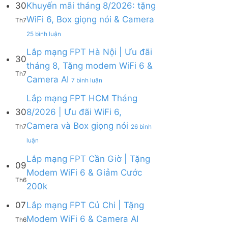
30
Khuyến mãi tháng 8/2026: tặng
ở
WiFi 6, Box giọng nói & Camera
Lắp
Th7
mạng
ở
25 bình luận
FPT
Lắp
tháng
mạng
Lắp mạng FPT Hà Nội | Ưu đãi
8
30
FPT
tháng 8, Tặng modem WiFi 6 &
|
Khánh
Th7
Tặng
ở
Camera AI
Hòa
7 bình luận
Modem
Lắp
–
WiFi
mạng
Lắp mạng FPT HCM Tháng
Khuyến
6,
FPT
mãi
30
8/2026 | Ưu đãi WiFi 6,
tặng
Hà
tháng
Camera và Box giọng nói
Camera
Nội
Th7
26 bình
8/2026:
&
|
tặng
ở
luận
giảm
Ưu
WiFi
Lắp
cước
đãi
6,
mạng
Lắp mạng FPT Cần Giờ | Tặng
09
tháng
Box
FPT
Modem WiFi 6 & Giảm Cước
8,
giọng
HCM
Th6
Tặng
Không
200k
nói
Tháng
modem
có
&
8/2026
WiFi
bình
07
Lắp mạng FPT Củ Chi | Tặng
Camera
|
6
luận
Ưu
Không
Modem WiFi 6 & Camera AI
Th6
ở
&
đãi
có