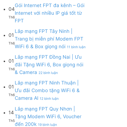
Lắp
Camera
WiFi
bình
Gói Internet FPT đa kênh – Gói
mạng
AI
04
6,
luận
Internet với nhiều IP giá tốt từ
FPT
Camera
ở
Th6
Cần
Không
và
FPT
Lắp
Giờ
có
Box
mạng
|
bình
giọng
Lắp mạng FPT Tây Ninh |
FPT
Tặng
01
luận
nói
Củ
Trang bị miễn phí Modem FPT
Modem
ở
Chi
Th6
WiFi
ở
WiFi 6 & Box giọng nói
Gói
|
11 bình luận
6
Lắp
Internet
Tặng
&
mạng
Lắp mạng FPT Đồng Nai | Ưu
FPT
Modem
01
Giảm
FPT
đa
WiFi
đãi Tặng WiFi 6, Box giọng nói
Cước
Tây
kênh
6
Th6
ở
& Camera
200k
Ninh
–
22 bình luận
&
Lắp
|
Gói
Camera
mạng
Lắp mạng FPT Ninh Thuận |
Trang
Internet
AI
01
FPT
bị
với
Ưu đãi Combo tặng WiFi 6 &
Đồng
miễn
nhiều
Th6
ở
Camera AI
Nai
12 bình luận
phí
IP
Lắp
|
Modem
giá
mạng
Lắp mạng FPT Quy Nhơn |
Ưu
FPT
tốt
14
FPT
đãi
WiFi
Tặng Modem WiFi 6, Voucher
từ
Ninh
Tặng
6
Th5
FPT
ở
đến 200k
Thuận
19 bình luận
WiFi
&