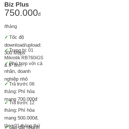
Biz Plus
750.000
đ
/tháng
Tốc độ
✓
download/upload:
✓
Trang bị:
01
300 Mbps
Mikrotik RB760iGS
Phù hợp với cá
✓
& IP tĩnh
nhân, doanh
nghiệp nhỏ
✓
T
rả trước 06
Phí hòa
tháng:
mạng 700.000đ
✓
Trả trước 12
Phí hòa
tháng:
mạng 500.000đ
,
tặng 01 tháng thứ
Lắp đặt nhanh
✓