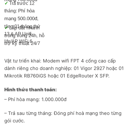
✓
Trả trước 12
Phí hòa
tháng:
mạng 500.000đ
,
tặng 01 tháng thứ
Lắp đặt nhanh
✓
13 & AP Unifi
trong vòng 24h, h
ỗ
life/
AP WiFi 6
trợ kỹ thuật 24/7
Vật tư triển khai: Modem wifi FPT 4 cổng cao cấp
dành riêng cho doanh nghiệp: 01 Vigor 2927 hoặc 01
Mikrotik RB760iGS hoặc 01 EdgeRouter X SFP.
Hình thức thanh toán:
– Phí hòa mạng: 1.000.000đ
– Trả sau từng tháng: Đóng phí hoà mạng theo từng
gói cước.