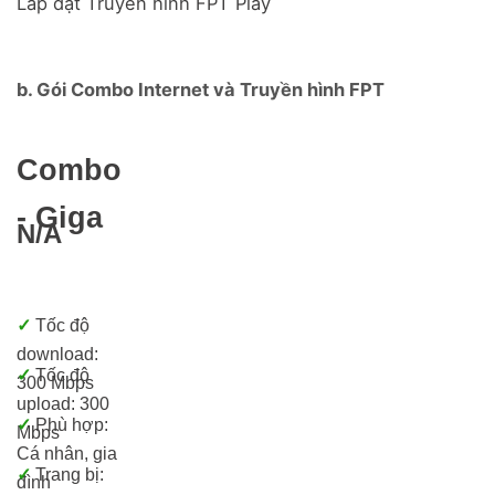
Lắp đặt Truyền hình FPT Play
b. Gói Combo Internet và Truyền hình FPT
Combo
- Giga
N/A
✓
Tốc độ
download:
✓
Tốc độ
300 Mbps
upload: 300
✓
Phù hợp:
Mbps
Cá nhân, gia
✓
Trang bị:
đình