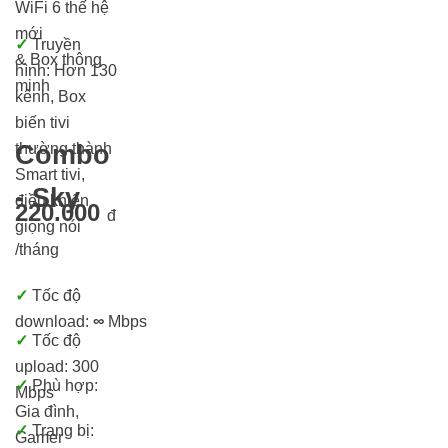
WiFi 6 thế hệ
mới
✓
Truyền
& Box thông
hình: Hơn 13
0
minh
kênh, Box
biến tivi
thường thành
Combo
Smart tivi,
- Sky
điều khiển
220.000
đ
giọng nói
/tháng
✓
Tốc độ
download:
∞
Mbps
✓
Tốc độ
upload: 300
✓
Phù hợp:
Mbps
Gia đình,
✓
Trang bị:
Gamer