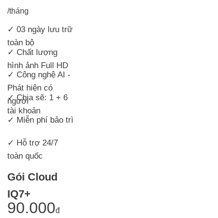
/tháng
✓ 03 ngày lưu trữ
toàn bộ
✓ Chất lượng
hình ảnh Full HD
✓ Công nghệ AI -
Phát hiện có
✓ Chia sẽ: 1 + 6
người
tài khoản
✓ Miễn phí bảo trì
✓ Hỗ trợ 24/7
toàn quốc
Gói Cloud
IQ7+
90.000
đ