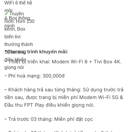
WiFi 6 thế hệ
mới
✓
Truyền
& Box thông
hình: Hơn 13
0
minh
kênh, Box
biến tivi
thường thành
*Chương trình khuyến mãi:
Smart tivi,
điều khiển
– Thiết bị triển khai: Modem Wi-Fi 6 + Tivi Box 4K.
giọng nói
– Phí hoà mạng: 300,000đ
– Khách hàng trả sau từng tháng: Sử dụng trước trả
tiền sau, được trang bị miễn phí Modem Wi-Fi 5G &
Đầu thu FPT Play điều khiển giọng nói.
– Trả trước 03 tháng: Miễn phí đặt cọc