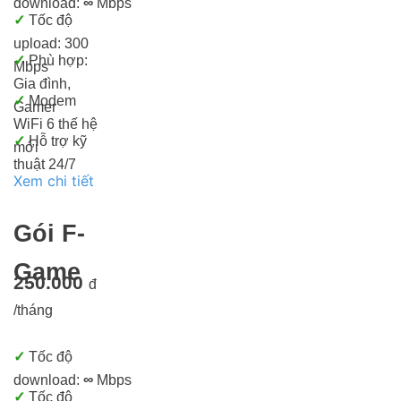
download:
∞
Mbps
✓
Tốc độ
upload: 300
✓
Phù hợp:
Mbps
Gia đình,
✓
Modem
Gamer
WiFi 6 thế hệ
✓
Hỗ trợ kỹ
mới
thuật 24/7
Xem chi tiết
Gói F-
Game
250.000
đ
/tháng
✓
Tốc độ
download:
∞
Mbps
✓
Tốc độ