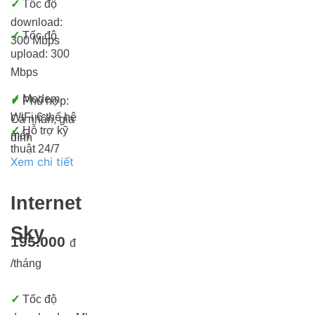
✓
Tốc độ
download:
✓
Tốc độ
300 Mbps
upload: 300
Mbps
✓
Modem
✓
Phù hợp:
WiFi 6 thế hệ
Cá nhân, gia
✓
Hỗ trợ kỹ
mới
đình
thuật 24/7
Xem chi tiết
Internet
Sky
195.000
đ
/tháng
✓
Tốc độ