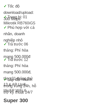
Tốc độ
✓
download/upload:
✓
Trang bị: 01
300 Mbps
Mikrotik RB760iGS
Phù hợp với cá
✓
nhân, doanh
nghiệp nhỏ
✓
Trả trước 06
Phí hòa
tháng:
mạng 500.000đ
✓
Trả trước 12
Phí hòa
tháng:
mạng 500.000đ
,
tặng 01 tháng thứ
Lắp đặt nhanh
✓
13 & AP Unifi
trong vòng 24h, h
ỗ
life/AP WiFi 6
trợ kỹ thuật 24/7
Super 300