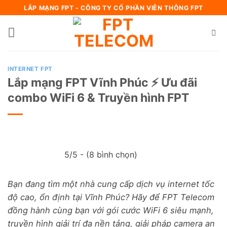
Bỏ
LẮP MẠNG FPT - CÔNG TY CỔ PHẦN VIỄN THÔNG FPT
qua
nội
dung
INTERNET FPT
Lắp mạng FPT Vĩnh Phúc ⚡️ Ưu đãi
combo WiFi 6 & Truyền hình FPT
5/5 - (8 bình chọn)
Bạn đang tìm một nhà cung cấp dịch vụ internet tốc
độ cao, ổn định tại Vĩnh Phúc? Hãy để FPT Telecom
đồng hành cùng bạn với gói cước WiFi 6 siêu mạnh,
truyền hình giải trí đa nền tảng, giải pháp camera an