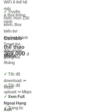
WiFi 6 thế hệ
mới
✓
Truyền
& Box thông
hình: Hơn 13
0
minh
kênh, Box
biến tivi
Combo
thường thành
Smart tivi,
thể thao
điều khiển
369.000
đ
Meta
giọng nói
/tháng
✓
Tốc độ
download:
∞
✓
Tốc độ
Mbps
upload:
∞
Mbps
✓
Xem Full
Ngoại Hạng
✓
Trang bị:
Anh