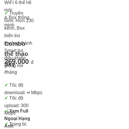
WiFi 6 thế hệ
mới
✓
Truyền
& Box thông
hình: Hơn 13
0
minh
kênh, Box
biến tivi
Combo
thường thành
Smart tivi,
thể thao
điều khiển
269.000
đ
Sky
giọng nói
/tháng
✓
Tốc độ
download:
∞
Mbps
✓
Tốc độ
upload: 300
✓
Xem Full
Mbps
Ngoại Hạng
✓
Trang bị:
Anh