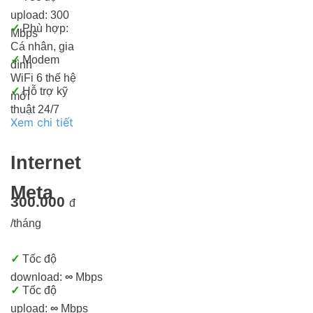
upload: 300
✓
Phù hợp:
Mbps
Cá nhân, gia
✓
Modem
đình
WiFi 6 thế hệ
✓
Hỗ trợ kỹ
mới
thuật 24/7
Xem chi tiết
Internet
Meta
300.000
đ
/tháng
✓
Tốc độ
download:
∞
Mbps
✓
Tốc độ
upload:
∞
Mbps