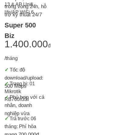
13 & AP Unifi
trong vòng 24h, h
ỗ
life/AP WiFi 6
trợ kỹ thuật 24/7
Super 500
Biz
1.400.000
đ
/tháng
Tốc độ
✓
download/upload:
✓
Trang bị:
01
500 Mbps
Mikrotik
Phù hợp với cá
✓
RB760iGS
i
nhân, doanh
nghiệp vừa
✓
Trả trước 06
Phí hòa
tháng:
mạng 700.000đ