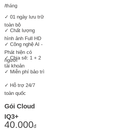
/tháng
✓ 01 ngày lưu trữ
toàn bộ
✓
Chất lượng
hình ảnh Full HD
✓ Công nghệ AI -
Phát hiện có
✓ Chia sẽ: 1 + 2
người
tài khoản
✓ Miễn phí bảo trì
✓ Hỗ trợ 24/7
toàn quốc
Gói Cloud
IQ3+
40.000
đ