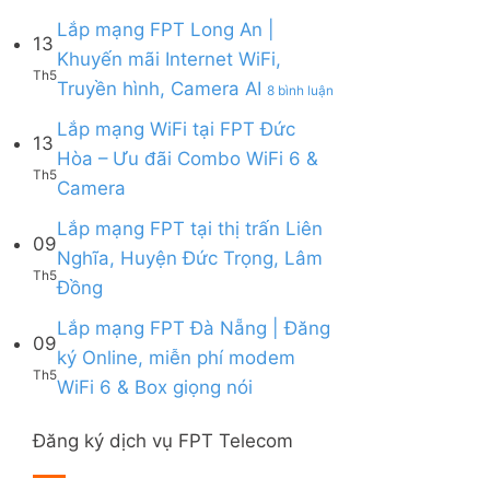
Lắp
|
6,
Box
mạng
Lắp mạng FPT Long An |
Ưu
Box
giọng
13
FPT
đãi
giọng
Khuyến mãi Internet WiFi,
nói
Quy
Combo
nói
Th5
ở
Truyền hình, Camera AI
Nhơn
8 bình luận
tặng
&
Lắp
|
WiFi
Camera
mạng
Lắp mạng WiFi tại FPT Đức
Tặng
6
13
FPT
Modem
&
Hòa – Ưu đãi Combo WiFi 6 &
Long
WiFi
Camera
Th5
Không
Camera
An
6,
AI
có
|
Voucher
bình
Lắp mạng FPT tại thị trấn Liên
Khuyến
đến
09
luận
mãi
200k
Nghĩa, Huyện Đức Trọng, Lâm
ở
Internet
Th5
Không
Đồng
Lắp
WiFi,
có
mạng
Truyền
bình
Lắp mạng FPT Đà Nẵng | Đăng
WiFi
hình,
09
luận
tại
Camera
ký Online, miễn phí modem
ở
FPT
AI
Th5
Không
WiFi 6 & Box giọng nói
Lắp
Đức
có
mạng
Hòa
bình
FPT
–
Đăng ký dịch vụ FPT Telecom
luận
tại
Ưu
ở
thị
đãi
Lắp
trấn