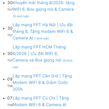
30
Khuyến mãi tháng 8/2026: tặng
ở
WiFi 6, Box giọng nói & Camera
Lắp
Th7
mạng
ở
25 bình luận
FPT
Lắp
tháng
mạng
Lắp mạng FPT Hà Nội | Ưu đãi
8
30
FPT
tháng 8, Tặng modem WiFi 6 &
|
Khánh
Th7
Tặng
ở
Camera AI
Hòa
7 bình luận
Modem
Lắp
–
WiFi
mạng
Lắp mạng FPT HCM Tháng
Khuyến
6,
FPT
mãi
30
8/2026 | Ưu đãi WiFi 6,
tặng
Hà
tháng
Camera và Box giọng nói
Camera
Nội
Th7
26 bình
8/2026:
&
|
tặng
ở
luận
giảm
Ưu
WiFi
Lắp
cước
đãi
6,
mạng
Lắp mạng FPT Cần Giờ | Tặng
09
tháng
Box
FPT
Modem WiFi 6 & Giảm Cước
8,
giọng
HCM
Th6
Tặng
Không
200k
nói
Tháng
modem
có
&
8/2026
WiFi
bình
07
Lắp mạng FPT Củ Chi | Tặng
Camera
|
6
luận
Ưu
Không
Modem WiFi 6 & Camera AI
Th6
ở
&
đãi
có