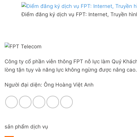
Combo
mạng
Liên
WiFi
FPT
Nghĩa,
6
Điểm đăng ký dịch vụ FPT: Internet, Truyền hì
Đà
Huyện
&
Nẵng
Đức
Camera
|
Trọng,
Đăng
Lâm
ký
Đồng
Online,
miễn
phí
Công ty cổ phần viễn thông FPT nỗ lực làm Quý Khách
modem
WiFi
lòng tận tụy và năng lực không ngừng được nâng cao.
6
&
Người đại diện: Ông Hoàng Việt Anh
Box
giọng
nói
sản phẩm dịch vụ