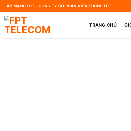
Bỏ
LẮP MẠNG FPT - CÔNG TY CỔ PHẦN VIỄN THÔNG FPT
qua
nội
TRANG CHỦ
GI
dung