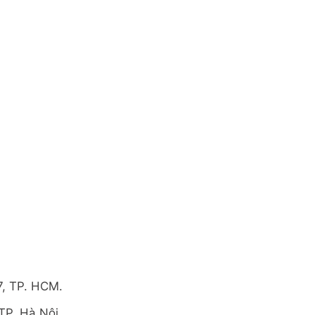
7, TP. HCM.
TP. Hà Nội.