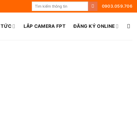
0903.059.706
 TỨC
LẮP CAMERA FPT
ĐĂNG KÝ ONLINE