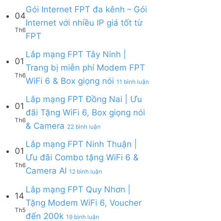
Lắp
Camera
WiFi
bình
Gói Internet FPT đa kênh – Gói
mạng
AI
04
6,
luận
Internet với nhiều IP giá tốt từ
FPT
Camera
ở
Th6
Cần
Không
và
FPT
Lắp
Giờ
có
Box
mạng
|
bình
giọng
Lắp mạng FPT Tây Ninh |
FPT
Tặng
01
luận
nói
Củ
Trang bị miễn phí Modem FPT
Modem
ở
Chi
Th6
WiFi
ở
WiFi 6 & Box giọng nói
Gói
|
11 bình luận
6
Lắp
Internet
Tặng
&
mạng
Lắp mạng FPT Đồng Nai | Ưu
FPT
Modem
01
Giảm
FPT
đa
WiFi
đãi Tặng WiFi 6, Box giọng nói
Cước
Tây
kênh
6
Th6
ở
& Camera
200k
Ninh
–
22 bình luận
&
Lắp
|
Gói
Camera
mạng
Lắp mạng FPT Ninh Thuận |
Trang
Internet
AI
01
FPT
bị
với
Ưu đãi Combo tặng WiFi 6 &
Đồng
miễn
nhiều
Th6
ở
Camera AI
Nai
12 bình luận
phí
IP
Lắp
|
Modem
giá
mạng
Lắp mạng FPT Quy Nhơn |
Ưu
FPT
tốt
14
FPT
đãi
WiFi
Tặng Modem WiFi 6, Voucher
từ
Ninh
Tặng
6
Th5
FPT
ở
đến 200k
Thuận
19 bình luận
WiFi
&