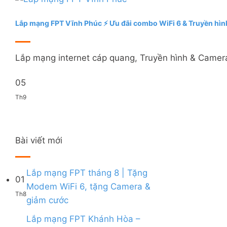
Lắp mạng FPT Vĩnh Phúc ⚡️ Ưu đãi combo WiFi 6 & Truyền hìn
Lắp mạng internet cáp quang, Truyền hình & Camera 
05
Th9
Bài viết mới
Lắp mạng FPT tháng 8 | Tặng
01
Modem WiFi 6, tặng Camera &
Th8
Không
giảm cước
có
bình
Lắp mạng FPT Khánh Hòa –
luận