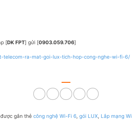
p [
DK FPT
] gửi [
0903.059.706
]
pt-telecom-ra-mat-goi-lux-tich-hop-cong-nghe-wi-fi-6/
 được gắn thẻ
công nghệ Wi-Fi 6
,
gói LUX
,
Lắp mạng Wi