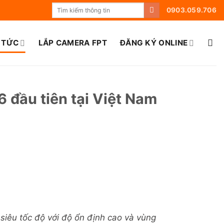
0903.059.706
 TỨC
LẮP CAMERA FPT
ĐĂNG KÝ ONLINE
 đầu tiên tại Việt Nam
iêu tốc độ với độ ổn định cao và vùng