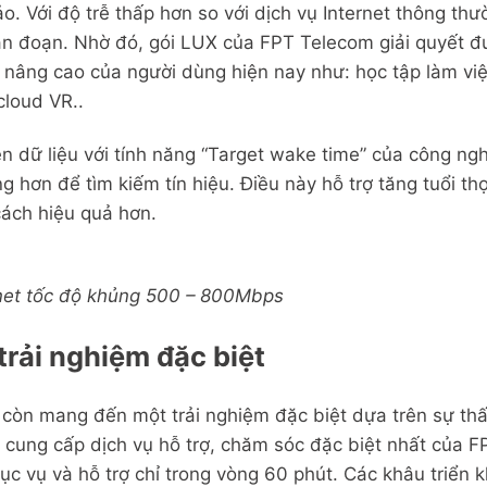
 Với độ trễ thấp hơn so với dịch vụ Internet thông thư
ián đoạn. Nhờ đó, gói LUX của FPT Telecom giải quyết 
u nâng cao của người dùng hiện nay như: học tập làm việ
cloud VR..
n dữ liệu với tính năng “Target wake time” của công nghệ
g hơn để tìm kiếm tín hiệu. Điều này hỗ trợ tăng tuổi thọ 
cách hiệu quả hơn.
rnet tốc độ khủng 500 – 800Mbps
trải nghiệm đặc biệt
còn mang đến một trải nghiệm đặc biệt dựa trên sự thấ
cung cấp dịch vụ hỗ trợ, chăm sóc đặc biệt nhất của F
hục vụ và hỗ trợ chỉ trong vòng 60 phút. Các khâu triển 