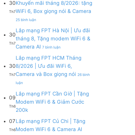
30
Khuyến mãi tháng 8/2026: tặng
ở
WiFi 6, Box giọng nói & Camera
Lắp
Th7
mạng
ở
25 bình luận
FPT
Lắp
tháng
mạng
Lắp mạng FPT Hà Nội | Ưu đãi
8
30
FPT
tháng 8, Tặng modem WiFi 6 &
|
Khánh
Th7
Tặng
ở
Camera AI
Hòa
7 bình luận
Modem
Lắp
–
WiFi
mạng
Lắp mạng FPT HCM Tháng
Khuyến
6,
FPT
mãi
30
8/2026 | Ưu đãi WiFi 6,
tặng
Hà
tháng
Camera và Box giọng nói
Camera
Nội
Th7
26 bình
8/2026:
&
|
tặng
ở
luận
giảm
Ưu
WiFi
Lắp
cước
đãi
6,
mạng
Lắp mạng FPT Cần Giờ | Tặng
09
tháng
Box
FPT
Modem WiFi 6 & Giảm Cước
8,
giọng
HCM
Th6
Tặng
Không
200k
nói
Tháng
modem
có
&
8/2026
WiFi
bình
07
Lắp mạng FPT Củ Chi | Tặng
Camera
|
6
luận
Ưu
Không
Modem WiFi 6 & Camera AI
Th6
ở
&
đãi
có