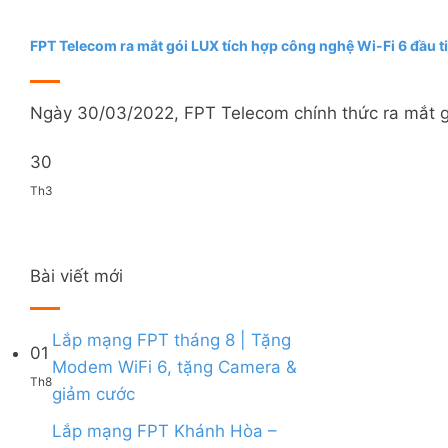
FPT Telecom ra mắt gói LUX tích hợp công nghệ Wi-Fi 6 đầu ti
Ngày 30/03/2022, FPT Telecom chính thức ra mắt gói
30
Th3
Bài viết mới
Lắp mạng FPT tháng 8 | Tặng
01
Modem WiFi 6, tặng Camera &
Th8
Không
giảm cước
có
bình
Lắp mạng FPT Khánh Hòa –
luận