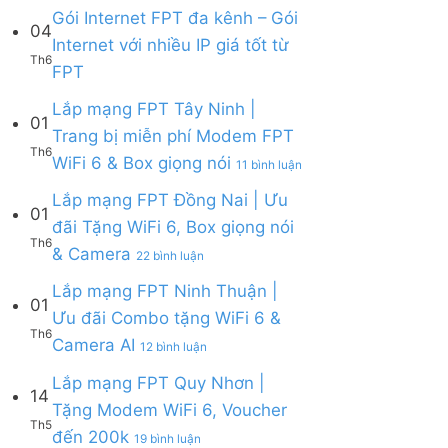
Lắp
Camera
WiFi
bình
Gói Internet FPT đa kênh – Gói
mạng
AI
04
6,
luận
Internet với nhiều IP giá tốt từ
FPT
Camera
ở
Th6
Cần
Không
và
FPT
Lắp
Giờ
có
Box
mạng
|
bình
giọng
Lắp mạng FPT Tây Ninh |
FPT
Tặng
01
luận
nói
Củ
Trang bị miễn phí Modem FPT
Modem
ở
Chi
Th6
WiFi
ở
WiFi 6 & Box giọng nói
Gói
|
11 bình luận
6
Lắp
Internet
Tặng
&
mạng
Lắp mạng FPT Đồng Nai | Ưu
FPT
Modem
01
Giảm
FPT
đa
WiFi
đãi Tặng WiFi 6, Box giọng nói
Cước
Tây
kênh
6
Th6
ở
& Camera
200k
Ninh
–
22 bình luận
&
Lắp
|
Gói
Camera
mạng
Lắp mạng FPT Ninh Thuận |
Trang
Internet
AI
01
FPT
bị
với
Ưu đãi Combo tặng WiFi 6 &
Đồng
miễn
nhiều
Th6
ở
Camera AI
Nai
12 bình luận
phí
IP
Lắp
|
Modem
giá
mạng
Lắp mạng FPT Quy Nhơn |
Ưu
FPT
tốt
14
FPT
đãi
WiFi
Tặng Modem WiFi 6, Voucher
từ
Ninh
Tặng
6
Th5
FPT
ở
đến 200k
Thuận
19 bình luận
WiFi
&