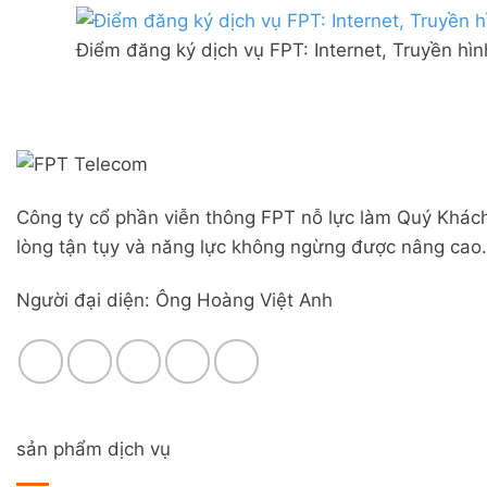
Combo
mạng
Liên
WiFi
FPT
Nghĩa,
6
Điểm đăng ký dịch vụ FPT: Internet, Truyền hì
Đà
Huyện
&
Nẵng
Đức
Camera
|
Trọng,
Đăng
Lâm
ký
Đồng
Online,
miễn
phí
Công ty cổ phần viễn thông FPT nỗ lực làm Quý Khách
modem
WiFi
lòng tận tụy và năng lực không ngừng được nâng cao.
6
&
Người đại diện: Ông Hoàng Việt Anh
Box
giọng
nói
sản phẩm dịch vụ