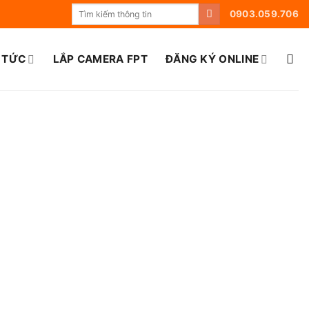
0903.059.706
 TỨC
LẮP CAMERA FPT
ĐĂNG KÝ ONLINE