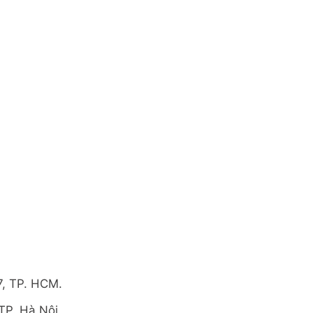
7, TP. HCM.
TP. Hà Nội.