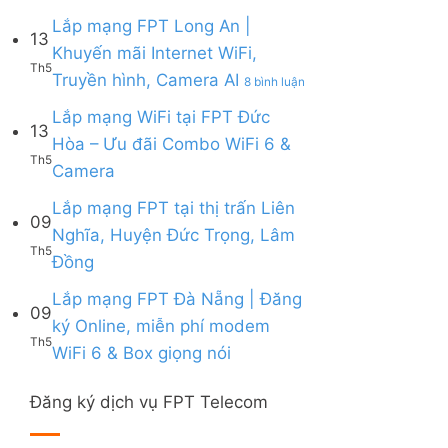
Lắp
|
6,
Box
mạng
Lắp mạng FPT Long An |
Ưu
Box
giọng
13
FPT
đãi
giọng
Khuyến mãi Internet WiFi,
nói
Quy
Combo
nói
Th5
ở
Truyền hình, Camera AI
Nhơn
8 bình luận
tặng
&
Lắp
|
WiFi
Camera
mạng
Lắp mạng WiFi tại FPT Đức
Tặng
6
13
FPT
Modem
&
Hòa – Ưu đãi Combo WiFi 6 &
Long
WiFi
Camera
Th5
Không
Camera
An
6,
AI
có
|
Voucher
bình
Lắp mạng FPT tại thị trấn Liên
Khuyến
đến
09
luận
mãi
200k
Nghĩa, Huyện Đức Trọng, Lâm
ở
Internet
Th5
Không
Đồng
Lắp
WiFi,
có
mạng
Truyền
bình
Lắp mạng FPT Đà Nẵng | Đăng
WiFi
hình,
09
luận
tại
Camera
ký Online, miễn phí modem
ở
FPT
AI
Th5
Không
WiFi 6 & Box giọng nói
Lắp
Đức
có
mạng
Hòa
bình
FPT
–
Đăng ký dịch vụ FPT Telecom
luận
tại
Ưu
ở
thị
đãi
Lắp
trấn