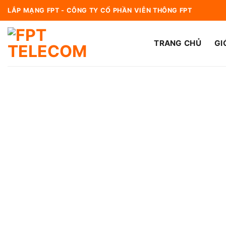
Bỏ
LẮP MẠNG FPT - CÔNG TY CỔ PHẦN VIỄN THÔNG FPT
qua
nội
TRANG CHỦ
GI
dung