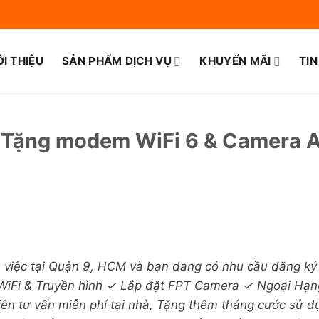
ỚI THIỆU
SẢN PHẨM DỊCH VỤ
KHUYẾN MÃI
TIN
 Tặng modem WiFi 6 & Camera A
m việc tại Quận 9, HCM và bạn đang có nhu cầu đăng k
iFi & Truyền hình ✓ Lắp đặt FPT Camera ✓ Ngoại Hạng 
 tư vấn miễn phí tại nhà, Tặng thêm tháng cước sử dụn