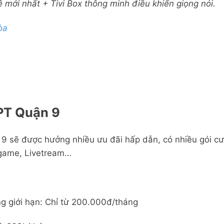
mới nhất + Tivi Box thông minh điều khiển giọng nói.
òa
PT Quận 9
 sẽ được hưởng nhiều ưu đãi hấp dẫn, có nhiều gói cướ
i game, Livetream…
g giới hạn: Chỉ từ 200.000đ/tháng