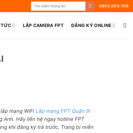
0903.059.706
 TỨC
LẮP CAMERA FPT
ĐĂNG KÝ ONLINE
I
ý lắp mạng WiFi
Lắp mạng FPT Quận 9
:
Anh. Hãy liên hệ ngay hotline FPT
g khi đăng ký trả trước, Trang bị miễn