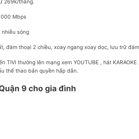
ừ 269k/tháng.
 1000 Mbps
 nhiễu sóng
t, đàm thoại 2 chiều, xoay ngang xoay dọc, lưu trữ đá
 biến TIVI thường lên mạng xem YOUTUBE , hát KARAOKE
ấu thể thao bản quyền hấp dẫn.
 Quận 9 cho gia đình