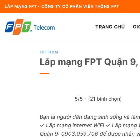
Bỏ
LẮP MẠNG FPT - CÔNG TY CỔ PHẦN VIỄN THÔNG FPT
qua
nội
TRANG CHỦ
GI
dung
FPT HCM
Lắp mạng FPT Quận 9,
5/5 - (21 bình chọn)
Bạn là người dân đang sinh sống và là
✓ Lắp mạng internet WiFi ✓ Lắp mạng W
Quận 9: 0903.059.706 đế được nhân viên