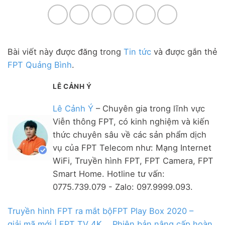
Bài viết này được đăng trong
Tin tức
và được gắn thẻ
FPT Quảng Bình
.
LÊ CẢNH Ý
Lê Cảnh Ý
– Chuyên gia trong lĩnh vực
Viễn thông FPT, có kinh nghiệm và kiến
thức chuyên sâu về các sản phẩm dịch
vụ của FPT Telecom như: Mạng Internet
WiFi, Truyền hình FPT, FPT Camera, FPT
Smart Home. Hotline tư vấn:
0775.739.079 - Zalo: 097.9999.093.
Truyền hình FPT ra mắt bộ
FPT Play Box 2020 –
giải mã mới | FPT TV 4K
Phiên bản nâng cấp hoàn