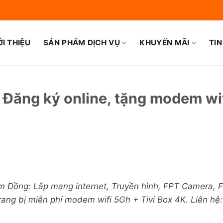
ỚI THIỆU
SẢN PHẨM DỊCH VỤ
KHUYẾN MÃI
TIN
 Đăng ký online, tặng modem wif
m Đồng: Lắp mạng internet, Truyền hình, FPT Camera, 
ang bị miễn phí modem wifi 5Gh + Tivi Box 4K. Liên hệ