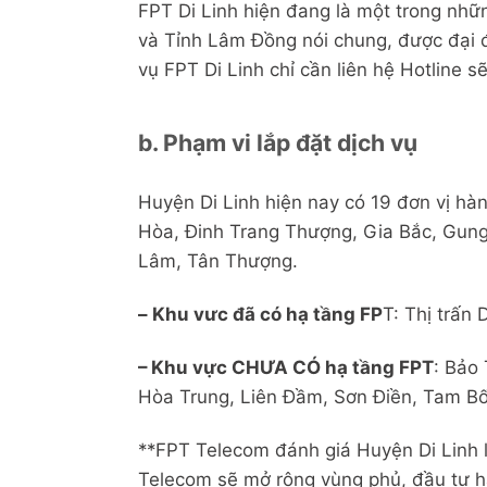
FPT Di Linh hiện đang là một trong nhữn
và Tỉnh Lâm Đồng nói chung, được đại đ
vụ FPT Di Linh chỉ cần liên hệ Hotline s
b. Phạm vi lắp đặt dịch vụ
Huyện Di Linh hiện nay có 19 đơn vị hàn
Hòa, Đinh Trang Thượng, Gia Bắc, Gung
Lâm, Tân Thượng.
–
Khu vưc đã có hạ tầng FP
T: Thị trấn 
– Khu vực CHƯA CÓ hạ tầng FPT
:
Bảo 
Hòa Trung, Liên Đầm, Sơn Điền, Tam B
**FPT Telecom đánh giá Huyện Di Linh l
Telecom sẽ mở rộng vùng phủ, đầu tư h