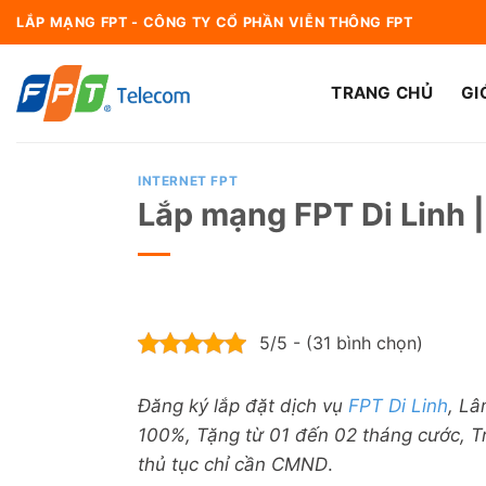
Bỏ
LẮP MẠNG FPT - CÔNG TY CỔ PHẦN VIỄN THÔNG FPT
qua
nội
TRANG CHỦ
GI
dung
INTERNET FPT
Lắp mạng FPT Di Linh |
5/5 - (31 bình chọn)
Đăng ký lắp đặt dịch vụ
FPT Di Linh
, Lâ
100%, Tặng từ 01 đến 02 tháng cước, Tr
thủ tục chỉ cần CMND
.