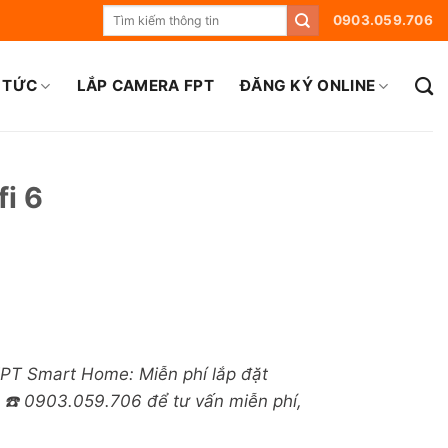
0903.059.706
 TỨC
LẮP CAMERA FPT
ĐĂNG KÝ ONLINE
i 6
FPT Smart Home: Miễn phí lắp đặt
: ☎️ 0903.059.706 để tư vấn miễn phí,