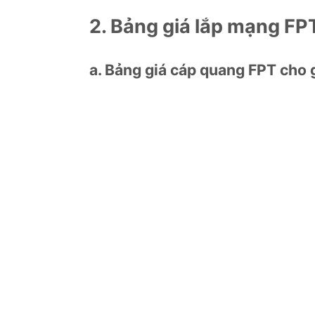
2. Bảng giá lắp mạng FPT
a. Bảng giá cáp quang FPT cho 
Internet Giga
N/A
✓
Tốc độ download: 300 Mbps
✓
Tốc độ upload: 300 Mbps
✓
Phù hợp: Cá nhân, gia đình
✓
Modem WiFi 6 thế hệ mới