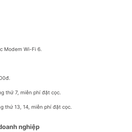
✓
Hỗ trợ kỹ thuật 24/7
✓
Hỗ trợ kỹ thuật 24/7
Xem chi tiết
Xem chi tiết
oặc Modem Wi-Fi 6.
000đ.
g thứ 7, miễn phí đặt cọc.
g thứ 13, 14, miễn phí đặt cọc.
 doanh nghiệp