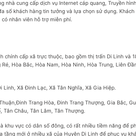
g nhà cung cấp dịch vụ Internet cáp quang, Truyền hình
a số khách hàng tin tưởng và lựa chọn sử dụng. Khách 
ẽ có nhân viên hỗ trợ miễn phí.
h chính cấp xã trực thuộc, bao gồm thị trấn Di Linh và 
 Ré, Hòa Bắc, Hòa Nam, Hòa Ninh, Hòa Trung, Liên Đầ
Di Linh, Xã Đinh Lạc, Xã Tân Nghĩa, Xã Gia Hiệp.
Thuận,
Đinh Trang Hòa, Đinh Trang Thượng, Gia Bắc, G
ố, Tân Châu, Tân Lâm, Tân Thượng.
à khu vực có dân số đông, có rất nhiều tiềm năng để ph
ạ tầng mới ở nhiều xã của Huyện Di Linh để phục vụ kh