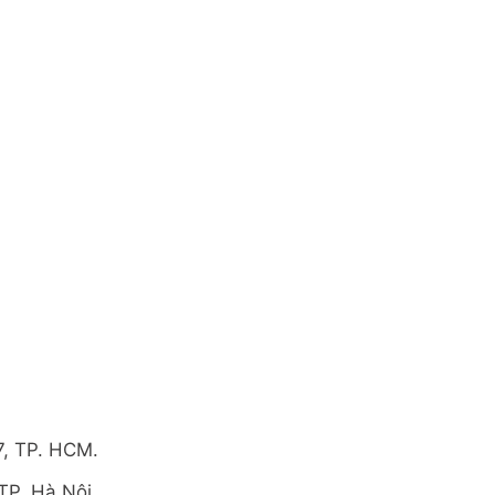
7, TP. HCM.
TP. Hà Nội.