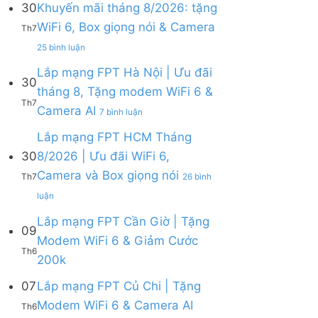
30
Khuyến mãi tháng 8/2026: tặng
ở
WiFi 6, Box giọng nói & Camera
Lắp
Th7
mạng
ở
25 bình luận
FPT
Lắp
tháng
mạng
Lắp mạng FPT Hà Nội | Ưu đãi
8
30
FPT
tháng 8, Tặng modem WiFi 6 &
|
Khánh
Th7
Tặng
ở
Camera AI
Hòa
7 bình luận
Modem
Lắp
–
WiFi
mạng
Lắp mạng FPT HCM Tháng
Khuyến
6,
FPT
mãi
30
8/2026 | Ưu đãi WiFi 6,
tặng
Hà
tháng
Camera và Box giọng nói
Camera
Nội
Th7
26 bình
8/2026:
&
|
tặng
ở
luận
giảm
Ưu
WiFi
Lắp
cước
đãi
6,
mạng
Lắp mạng FPT Cần Giờ | Tặng
09
tháng
Box
FPT
Modem WiFi 6 & Giảm Cước
8,
giọng
HCM
Th6
Tặng
Không
200k
nói
Tháng
modem
có
&
8/2026
WiFi
bình
07
Lắp mạng FPT Củ Chi | Tặng
Camera
|
6
luận
Ưu
Không
Modem WiFi 6 & Camera AI
Th6
ở
&
đãi
có