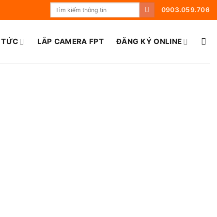
0903.059.706
 TỨC
LẮP CAMERA FPT
ĐĂNG KÝ ONLINE