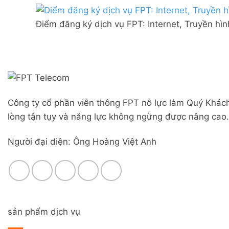
Combo
mạng
Liên
WiFi
FPT
Nghĩa,
6
Điểm đăng ký dịch vụ FPT: Internet, Truyền hì
Đà
Huyện
&
Nẵng
Đức
Camera
|
Trọng,
Đăng
Lâm
ký
Đồng
Online,
miễn
phí
Công ty cổ phần viễn thông FPT nỗ lực làm Quý Khách
modem
WiFi
lòng tận tụy và năng lực không ngừng được nâng cao.
6
&
Người đại diện: Ông Hoàng Việt Anh
Box
giọng
nói
sản phẩm dịch vụ