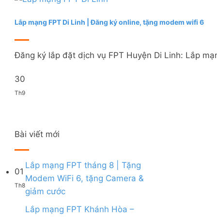
Lắp mạng FPT Di Linh | Đăng ký online, tặng modem wifi 6
Đăng ký lắp đặt dịch vụ FPT Huyện Di Linh: Lắp mạng
30
Th9
Bài viết mới
Lắp mạng FPT tháng 8 | Tặng
01
Modem WiFi 6, tặng Camera &
Th8
Không
giảm cước
có
bình
Lắp mạng FPT Khánh Hòa –
luận