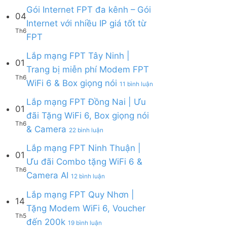
Lắp
Camera
WiFi
bình
Gói Internet FPT đa kênh – Gói
mạng
AI
04
6,
luận
Internet với nhiều IP giá tốt từ
FPT
Camera
ở
Th6
Cần
Không
và
FPT
Lắp
Giờ
có
Box
mạng
|
bình
giọng
Lắp mạng FPT Tây Ninh |
FPT
Tặng
01
luận
nói
Củ
Trang bị miễn phí Modem FPT
Modem
ở
Chi
Th6
WiFi
ở
WiFi 6 & Box giọng nói
Gói
|
11 bình luận
6
Lắp
Internet
Tặng
&
mạng
Lắp mạng FPT Đồng Nai | Ưu
FPT
Modem
01
Giảm
FPT
đa
WiFi
đãi Tặng WiFi 6, Box giọng nói
Cước
Tây
kênh
6
Th6
ở
& Camera
200k
Ninh
–
22 bình luận
&
Lắp
|
Gói
Camera
mạng
Lắp mạng FPT Ninh Thuận |
Trang
Internet
AI
01
FPT
bị
với
Ưu đãi Combo tặng WiFi 6 &
Đồng
miễn
nhiều
Th6
ở
Camera AI
Nai
12 bình luận
phí
IP
Lắp
|
Modem
giá
mạng
Lắp mạng FPT Quy Nhơn |
Ưu
FPT
tốt
14
FPT
đãi
WiFi
Tặng Modem WiFi 6, Voucher
từ
Ninh
Tặng
6
Th5
FPT
ở
đến 200k
Thuận
19 bình luận
WiFi
&