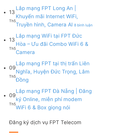
Lắp
|
6,
Box
mạng
Lắp mạng FPT Long An |
Ưu
Box
giọng
13
FPT
đãi
giọng
Khuyến mãi Internet WiFi,
nói
Quy
Combo
nói
Th5
ở
Truyền hình, Camera AI
Nhơn
8 bình luận
tặng
&
Lắp
|
WiFi
Camera
mạng
Lắp mạng WiFi tại FPT Đức
Tặng
6
13
FPT
Modem
&
Hòa – Ưu đãi Combo WiFi 6 &
Long
WiFi
Camera
Th5
Không
Camera
An
6,
AI
có
|
Voucher
bình
Lắp mạng FPT tại thị trấn Liên
Khuyến
đến
09
luận
mãi
200k
Nghĩa, Huyện Đức Trọng, Lâm
ở
Internet
Th5
Không
Đồng
Lắp
WiFi,
có
mạng
Truyền
bình
Lắp mạng FPT Đà Nẵng | Đăng
WiFi
hình,
09
luận
tại
Camera
ký Online, miễn phí modem
ở
FPT
AI
Th5
Không
WiFi 6 & Box giọng nói
Lắp
Đức
có
mạng
Hòa
bình
FPT
–
Đăng ký dịch vụ FPT Telecom
luận
tại
Ưu
ở
thị
đãi
Lắp
trấn