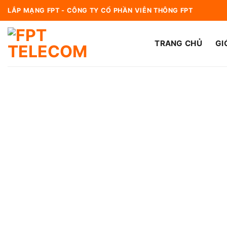
Bỏ
LẮP MẠNG FPT - CÔNG TY CỔ PHẦN VIỄN THÔNG FPT
qua
nội
TRANG CHỦ
GI
dung