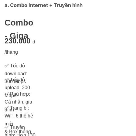
a. Combo Internet + Truyền hình
Combo
- Giga
230.000
đ
/tháng
✅
Tốc độ
download:
✅
Tốc độ
300 Mbps
upload: 300
✅
Phù hợp:
Mbps
Cá nhân, gia
✅
Trang bị:
đình
WiFi 6 thế hệ
mới
✅
Truyền
& Box thông
hình: Hơn 13
0