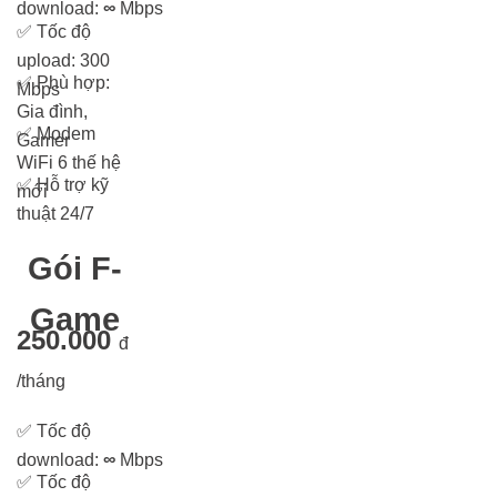
download:
∞
Mbps
✅
Tốc độ
upload: 300
✅
Phù hợp:
Mbps
Gia đình,
✅
Modem
Gamer
WiFi 6 thế hệ
✅
Hỗ trợ kỹ
mới
thuật 24/7
Gói F-
Game
250.000
đ
/tháng
✅
Tốc độ
download:
∞
Mbps
✅
Tốc độ