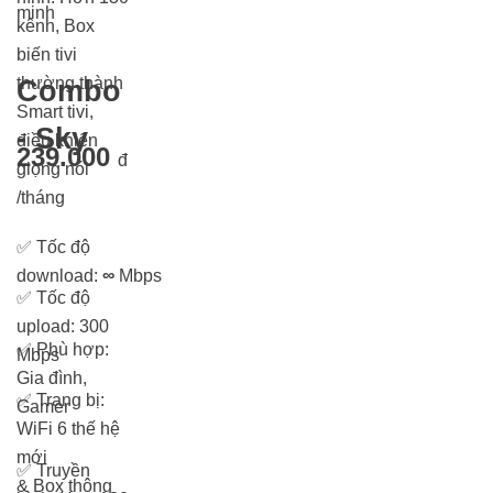
minh
kênh, Box
biến tivi
thường thành
Combo
Smart tivi,
- Sky
điều khiển
239.000
đ
giọng nói
/tháng
✅
Tốc độ
download:
∞
Mbps
✅
Tốc độ
upload: 300
✅
Phù hợp:
Mbps
Gia đình,
✅
Trang bị:
Gamer
WiFi 6 thế hệ
mới
✅
Truyền
& Box thông