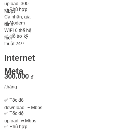
upload: 300
✅
Phù hợp:
Mbps
Cá nhân, gia
✅
Modem
đình
WiFi 6 thế hệ
✅
Hỗ trợ kỹ
mới
thuật 24/7
Internet
Meta
300.000
đ
/tháng
✅
Tốc độ
download:
∞
Mbps
✅
Tốc độ
upload:
∞
Mbps
✅
Phù hợp: