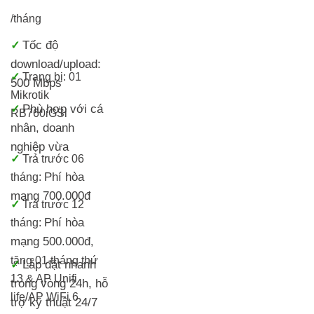
/tháng
Tốc độ
✓
download/upload:
✓
Trang bị:
01
500 Mbps
Mikrotik
Phù hợp với cá
✓
RB760iGS
i
nhân, doanh
nghiệp vừa
✓
Trả trước 06
Phí hòa
tháng:
mạng 700.000đ
✓
Trả trước 12
Phí hòa
tháng:
mạng 500.000đ
,
tặng 01 tháng thứ
Lắp đặt nhanh
✓
13 & AP Unifi
trong vòng 24h, h
ỗ
life/
AP WiFi 6
trợ kỹ thuật 24/7