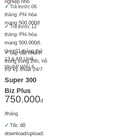
nghiệp nhỏ
✓
Trả trước 06
Phí hòa
tháng:
mạng 500.000đ
✓
Trả trước 12
Phí hòa
tháng:
mạng 500.000đ
,
tặng 01 tháng thứ
Lắp đặt nhanh
✓
13 & AP Unifi
trong vòng 24h, h
ỗ
life/AP WiFi 6
trợ kỹ thuật 24/7
Super 300
Biz Plus
750.000
đ
/tháng
Tốc độ
✓
download/upload: