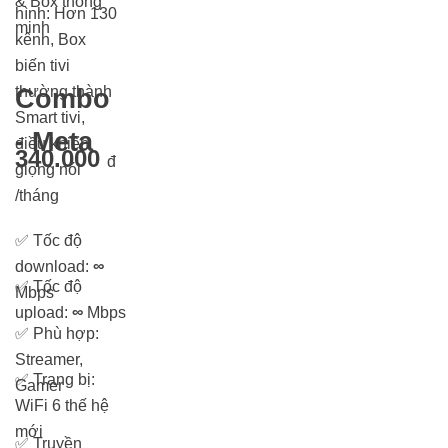
& Box thông
hình: Hơn 13
0
minh
kênh, Box
biến tivi
thường thành
Combo
Smart tivi,
- Meta
điều khiển
340.000
đ
giọng nói
/tháng
✅
Tốc độ
download:
∞
✅
Tốc độ
Mbps
upload:
∞
Mbps
✅
Phù hợp:
Streamer,
✅
Trang bị:
Gamer
WiFi 6 thế hệ
mới
✅
Truyền