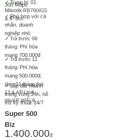
✓
Trang bị:
01
300 Mbps
Mikrotik RB760iGS
Phù hợp với cá
✓
& IP tĩnh
nhân, doanh
nghiệp nhỏ
✓
T
rả trước 06
Phí hòa
tháng:
mạng 700.000đ
✓
Trả trước 12
Phí hòa
tháng:
mạng 500.000đ
,
tặng 01 tháng thứ
Lắp đặt nhanh
✓
13 & AP Unifi
trong vòng 24h, h
ỗ
life/AP WiFi 6
trợ kỹ thuật 24/7
Super 500
Biz
1.400.000
đ