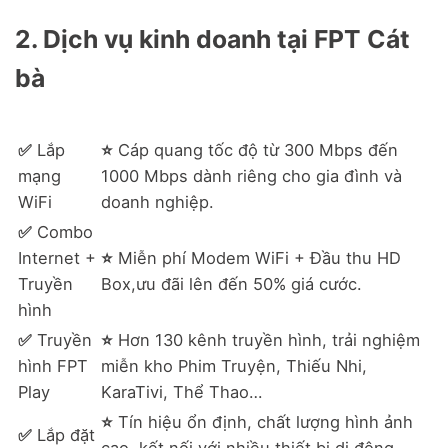
2. Dịch vụ kinh doanh tại FPT Cát
bà
✅
Lắp
⭐
Cáp quang tốc độ từ 300 Mbps đến
mạng
1000 Mbps dành riêng cho gia đình và
WiFi
doanh nghiệp.
✅
Combo
Internet +
⭐
Miễn phí Modem WiFi + Đầu thu HD
Truyền
Box,ưu đãi lên đến 50% giá cước.
hình
✅
Truyền
⭐
Hơn 130 kênh truyền hình, trải nghiệm
hình FPT
miễn kho Phim Truyện, Thiếu Nhi,
Play
KaraTivi, Thể Thao…
⭐
Tín hiệu ổn định, chất lượng hình ảnh
✅
Lắp đặt
cao, kết nối với nhiều thiết bị di động