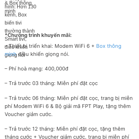
& Box thông
hình: Hơn 13
0
minh
kênh, Box
biến tivi
thường thành
*Chương trình khuyến mãi:
Smart tivi,
– Thiết bị triển khai: Modem WiFi 6 +
Box thông
điều khiển
minh
điều khiển giọng nói.
giọng nói
– Phí hoà mạng: 400,000đ
– Trả trước 03 tháng: Miễn phí đặt cọc
– Trả trước 06 tháng: Miễn phí đặt cọc, trang bị miễn
phí Modem WiFi 6 & Bộ giải mã FPT Play, tặng thêm
Voucher giảm cước.
– Trả trước 12 tháng: Miễn phí đặt cọc, tặng thêm
tháng cước + Voucher giảm cước, trang bị miễn phí