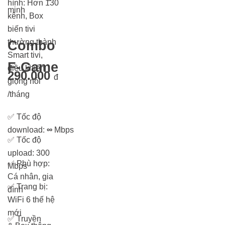
hình: Hơn 13
0
minh
kênh, Box
biến tivi
thường thành
Combo
Smart tivi,
F-Game
điều khiển
290.000
đ
giọng nói
/tháng
✅
Tốc độ
download:
∞
Mbps
✅
Tốc độ
upload: 300
✅
Phù hợp:
Mbps
Cá nhân, gia
✅
Trang bị:
đình
WiFi 6 thế hệ
mới
✅
Truyền