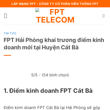
Bỏ
LẮP MẠNG FPT - CÔNG TY CỔ PHẦN VIỄN THÔNG FPT
qua
nội
dung
TIN TỨC
FPT Hải Phòng khai trương điểm kinh
doanh mới tại Huyện Cát Bà
5/5 - (54 bình chọn)
1. Điểm kinh doanh FPT Cát Bà
Điểm kinh doanh FPT Cát Bà tại Hải Phòng sẽ góp