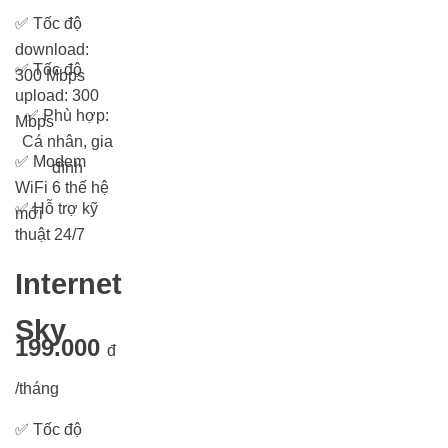
✅
Tốc độ
download:
✅
Tốc độ
300 Mbps
upload: 300
✅
Phù hợp:
Mbps
Cá nhân, gia
✅
Modem
đình
WiFi 6 thế hệ
✅
Hỗ trợ kỹ
mới
thuật 24/7
Internet
Sky
199.000
đ
/tháng
✅
Tốc độ