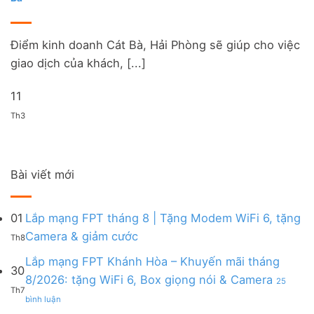
Điểm kinh doanh Cát Bà, Hải Phòng sẽ giúp cho việc
giao dịch của khách, [...]
11
Th3
Bài viết mới
01
Lắp mạng FPT tháng 8 | Tặng Modem WiFi 6, tặng
Không
Camera & giảm cước
Th8
có
bình
Lắp mạng FPT Khánh Hòa – Khuyến mãi tháng
30
luận
8/2026: tặng WiFi 6, Box giọng nói & Camera
25
ở
Th7
ở
Lắp
bình luận
Lắp
mạng