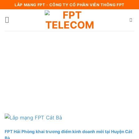
Bỏ
LẮP MẠNG FPT - CÔNG TY CỔ PHẦN VIỄN THÔNG FPT
qua
nội
dung
FPT Hải Phòng khai trương điểm kinh doanh mới tại Huyện Cát
Bà