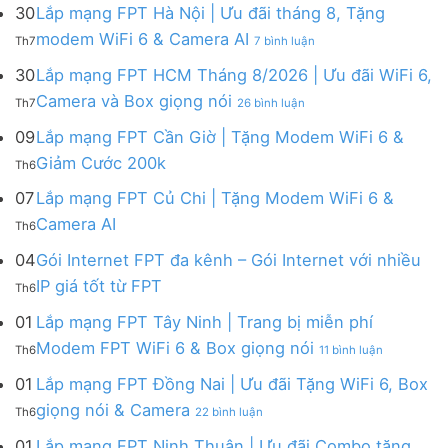
mạng
FPT
30
Lắp mạng FPT Hà Nội | Ưu đãi tháng 8, Tặng
FPT
tháng
ở
modem WiFi 6 & Camera AI
Th7
7 bình luận
Khánh
8
Lắp
Hòa
|
mạng
30
Lắp mạng FPT HCM Tháng 8/2026 | Ưu đãi WiFi 6,
–
Tặng
FPT
ở
Camera và Box giọng nói
Khuyến
Modem
Th7
26 bình luận
Hà
Lắp
mãi
WiFi
Nội
mạng
09
Lắp mạng FPT Cần Giờ | Tặng Modem WiFi 6 &
tháng
6,
|
FPT
8/2026:
tặng
Không
Giảm Cước 200k
Ưu
Th6
HCM
tặng
Camera
có
đãi
Tháng
WiFi
&
bình
07
Lắp mạng FPT Củ Chi | Tặng Modem WiFi 6 &
tháng
8/2026
6,
giảm
luận
8,
Không
Camera AI
|
Box
cước
Th6
ở
Tặng
có
Ưu
giọng
Lắp
modem
bình
04
Gói Internet FPT đa kênh – Gói Internet với nhiều
đãi
nói
mạng
WiFi
luận
WiFi
&
Không
FPT
IP giá tốt từ FPT
6
Th6
ở
6,
Camera
có
Cần
&
Lắp
Camera
bình
Giờ
01
Lắp mạng FPT Tây Ninh | Trang bị miễn phí
Camera
mạng
và
luận
|
AI
ở
FPT
Modem FPT WiFi 6 & Box giọng nói
Box
Th6
11 bình luận
ở
Tặng
Lắp
Củ
giọng
Gói
Modem
mạng
Chi
01
Lắp mạng FPT Đồng Nai | Ưu đãi Tặng WiFi 6, Box
nói
Internet
WiFi
FPT
|
ở
FPT
giọng nói & Camera
6
Th6
22 bình luận
Tây
Tặng
Lắp
đa
&
Ninh
Modem
mạng
kênh
01
Lắp mạng FPT Ninh Thuận | Ưu đãi Combo tặng
Giảm