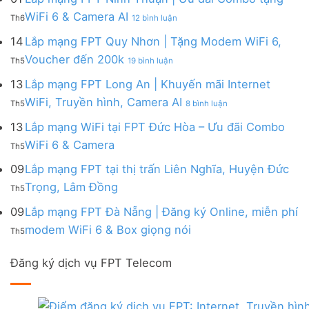
|
WiFi
FPT
–
Cước
ở
WiFi 6 & Camera AI
Trang
6
Th6
12 bình luận
Đồng
Gói
200k
Lắp
bị
&
Nai
Internet
mạng
14
Lắp mạng FPT Quy Nhơn | Tặng Modem WiFi 6,
miễn
Camera
|
với
FPT
phí
AI
ở
Voucher đến 200k
Ưu
nhiều
Th5
19 bình luận
Ninh
Modem
Lắp
đãi
IP
Thuận
FPT
mạng
13
Lắp mạng FPT Long An | Khuyến mãi Internet
Tặng
giá
|
WiFi
FPT
WiFi
tốt
ở
WiFi, Truyền hình, Camera AI
Ưu
6
Th5
8 bình luận
Quy
6,
từ
Lắp
đãi
&
Nhơn
Box
FPT
mạng
13
Lắp mạng WiFi tại FPT Đức Hòa – Ưu đãi Combo
Combo
Box
|
giọng
FPT
tặng
giọng
Không
WiFi 6 & Camera
Tặng
nói
Th5
Long
WiFi
nói
có
Modem
&
An
6
bình
09
Lắp mạng FPT tại thị trấn Liên Nghĩa, Huyện Đức
WiFi
Camera
|
&
luận
6,
Không
Trọng, Lâm Đồng
Khuyến
Camera
Th5
ở
Voucher
có
mãi
AI
Lắp
đến
bình
09
Lắp mạng FPT Đà Nẵng | Đăng ký Online, miễn phí
Internet
mạng
200k
luận
WiFi,
Không
WiFi
modem WiFi 6 & Box giọng nói
Th5
ở
Truyền
có
tại
Lắp
hình,
bình
FPT
mạng
Camera
Đăng ký dịch vụ FPT Telecom
luận
Đức
FPT
AI
ở
Hòa
tại
Lắp
–
thị
mạng
Ưu
trấn