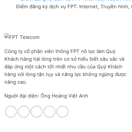
FPT
đãi
Liên
Điểm đăng ký dịch vụ FPT: Internet, Truyền hình,
Đà
Combo
Nghĩa,
Nẵng
WiFi
Huyện
|
6
Đức
Đăng
&
Trọng,
ký
Camera
Lâm
Online,
Đồng
miễn
phí
modem
Công ty cổ phần viễn thông FPT nỗ lực làm Quý
WiFi
Khách hàng hài lòng trên cơ sở hiểu biết sâu sắc và
6
&
đáp ứng một cách tốt nhất nhu cầu của Quý Khách
Box
hàng với lòng tận tụy và năng lực không ngừng được
giọng
nâng cao.
nói
Người đại diện: Ông Hoàng Việt Anh