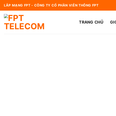
Bỏ
LẮP MẠNG FPT - CÔNG TY CỔ PHẦN VIỄN THÔNG FPT
qua
nội
TRANG CHỦ
GI
dung