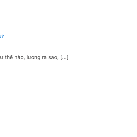
o?
hế nào, lương ra sao, [...]