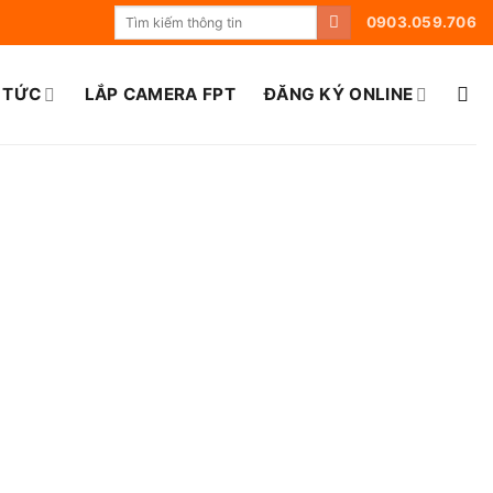
0903.059.706
 TỨC
LẮP CAMERA FPT
ĐĂNG KÝ ONLINE