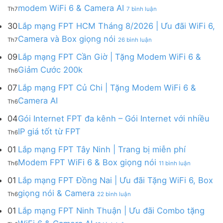
FPT
tháng
ở
modem WiFi 6 & Camera AI
Th7
7 bình luận
Khánh
8
Lắp
Hòa
|
mạng
30
Lắp mạng FPT HCM Tháng 8/2026 | Ưu đãi WiFi 6,
–
Tặng
FPT
ở
Camera và Box giọng nói
Khuyến
Modem
Th7
26 bình luận
Hà
Lắp
mãi
WiFi
Nội
mạng
09
Lắp mạng FPT Cần Giờ | Tặng Modem WiFi 6 &
tháng
6,
|
FPT
8/2026:
tặng
Không
Giảm Cước 200k
Ưu
Th6
HCM
tặng
Camera
có
đãi
Tháng
WiFi
&
bình
07
Lắp mạng FPT Củ Chi | Tặng Modem WiFi 6 &
tháng
8/2026
6,
giảm
luận
8,
Không
Camera AI
|
Box
cước
Th6
ở
Tặng
có
Ưu
giọng
Lắp
modem
bình
04
Gói Internet FPT đa kênh – Gói Internet với nhiều
đãi
nói
mạng
WiFi
luận
WiFi
&
Không
FPT
IP giá tốt từ FPT
6
Th6
ở
6,
Camera
có
Cần
&
Lắp
Camera
bình
Giờ
01
Lắp mạng FPT Tây Ninh | Trang bị miễn phí
Camera
mạng
và
luận
|
AI
ở
FPT
Modem FPT WiFi 6 & Box giọng nói
Box
Th6
11 bình luận
ở
Tặng
Lắp
Củ
giọng
Gói
Modem
mạng
Chi
01
Lắp mạng FPT Đồng Nai | Ưu đãi Tặng WiFi 6, Box
nói
Internet
WiFi
FPT
|
ở
FPT
giọng nói & Camera
6
Th6
22 bình luận
Tây
Tặng
Lắp
đa
&
Ninh
Modem
mạng
kênh
01
Lắp mạng FPT Ninh Thuận | Ưu đãi Combo tặng
Giảm
|
WiFi
FPT
–
Cước
ở
Trang
6