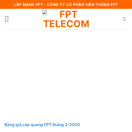
Bỏ
LẮP MẠNG FPT - CÔNG TY CỔ PHẦN VIỄN THÔNG FPT
qua
nội
dung
Bảng giá cáp quang FPT tháng 3-2020