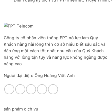
Đà
Combo
Nghĩa,
Nẵng
WiFi
Huyện
|
6
Đức
Đăng
&
Trọng,
ký
Camera
Lâm
Online,
Đồng
miễn
phí
modem
Công ty cổ phần viễn thông FPT nỗ lực làm Quý
WiFi
Khách hàng hài lòng trên cơ sở hiểu biết sâu sắc và
6
&
đáp ứng một cách tốt nhất nhu cầu của Quý Khách
Box
hàng với lòng tận tụy và năng lực không ngừng được
giọng
nâng cao.
nói
Người đại diện: Ông Hoàng Việt Anh
sản phẩm dịch vụ