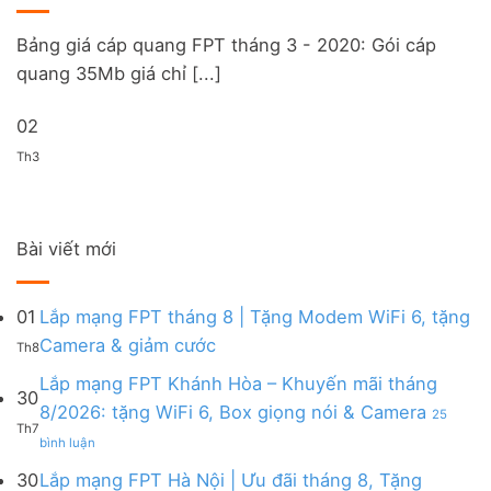
Bảng giá cáp quang FPT tháng 3 - 2020: Gói cáp
quang 35Mb giá chỉ [...]
02
Th3
Bài viết mới
01
Lắp mạng FPT tháng 8 | Tặng Modem WiFi 6, tặng
Không
Camera & giảm cước
Th8
có
bình
Lắp mạng FPT Khánh Hòa – Khuyến mãi tháng
30
luận
8/2026: tặng WiFi 6, Box giọng nói & Camera
25
ở
Th7
ở
Lắp
bình luận
Lắp
mạng
mạng
FPT
30
Lắp mạng FPT Hà Nội | Ưu đãi tháng 8, Tặng