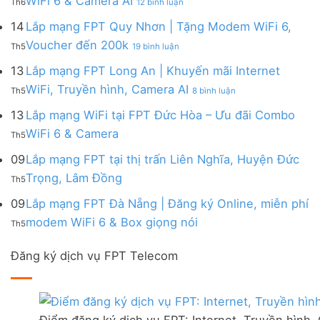
WiFi 6 & Camera AI
Th6
12 bình luận
Đồng
Gói
200k
Lắp
bị
&
Nai
Internet
mạng
14
Lắp mạng FPT Quy Nhơn | Tặng Modem WiFi 6,
miễn
Camera
|
với
FPT
phí
AI
ở
Voucher đến 200k
Ưu
nhiều
Th5
19 bình luận
Ninh
Modem
Lắp
đãi
IP
Thuận
FPT
mạng
13
Lắp mạng FPT Long An | Khuyến mãi Internet
Tặng
giá
|
WiFi
FPT
WiFi
tốt
ở
WiFi, Truyền hình, Camera AI
Ưu
6
Th5
8 bình luận
Quy
6,
từ
Lắp
đãi
&
Nhơn
Box
FPT
mạng
13
Lắp mạng WiFi tại FPT Đức Hòa – Ưu đãi Combo
Combo
Box
|
giọng
FPT
tặng
giọng
Không
WiFi 6 & Camera
Tặng
nói
Th5
Long
WiFi
nói
có
Modem
&
An
6
bình
09
Lắp mạng FPT tại thị trấn Liên Nghĩa, Huyện Đức
WiFi
Camera
|
&
luận
6,
Không
Trọng, Lâm Đồng
Khuyến
Camera
Th5
ở
Voucher
có
mãi
AI
Lắp
đến
bình
09
Lắp mạng FPT Đà Nẵng | Đăng ký Online, miễn phí
Internet
mạng
200k
luận
WiFi,
Không
WiFi
modem WiFi 6 & Box giọng nói
Th5
ở
Truyền
có
tại
Lắp
hình,
bình
FPT
mạng
Camera
Đăng ký dịch vụ FPT Telecom
luận
Đức
FPT
AI
ở
Hòa
tại
Lắp
–
thị
mạng
Ưu
trấn
FPT
đãi
Liên
Điểm đăng ký dịch vụ FPT: Internet, Truyền hình,