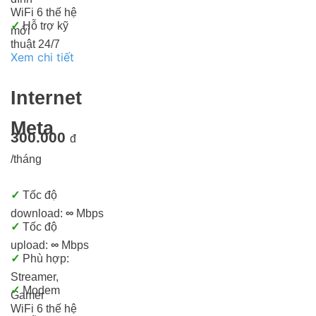
WiFi 6 thế hệ
✓
Hỗ trợ kỹ
mới
thuật 24/7
Xem chi tiết
Internet
Meta
300.000
đ
/tháng
✓
Tốc độ
download:
∞
Mbps
✓
Tốc độ
upload:
∞
Mbps
✓
Phù hợp:
Streamer,
✓
Modem
Gamer
WiFi 6 thế hệ