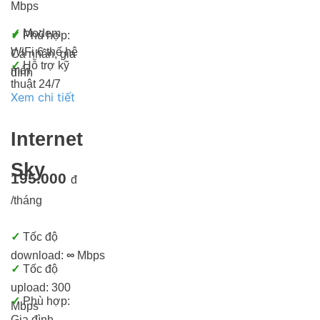
Mbps
✓
Modem
✓
Phù hợp:
WiFi 6 thế hệ
Cá nhân, gia
✓
Hỗ trợ kỹ
mới
đình
thuật 24/7
Xem chi tiết
Internet
Sky
195.000
đ
/tháng
✓
Tốc độ
download:
∞
Mbps
✓
Tốc độ
upload: 300
✓
Phù hợp:
Mbps
Gia đình,