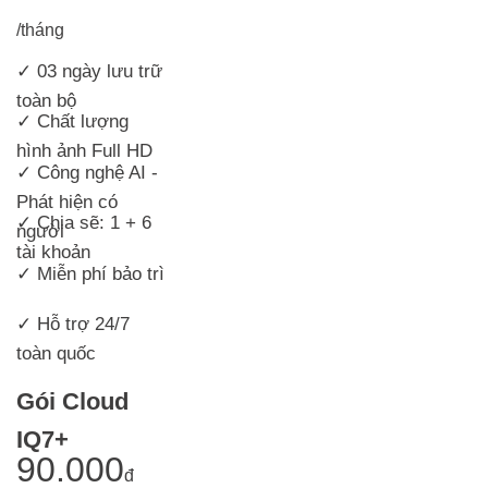
/tháng
✓ 03 ngày lưu trữ
toàn bộ
✓ Chất lượng
hình ảnh Full HD
✓ Công nghệ AI -
Phát hiện có
✓ Chia sẽ: 1 + 6
người
tài khoản
✓ Miễn phí bảo trì
✓ Hỗ trợ 24/7
toàn quốc
Gói Cloud
IQ7+
90.000
đ