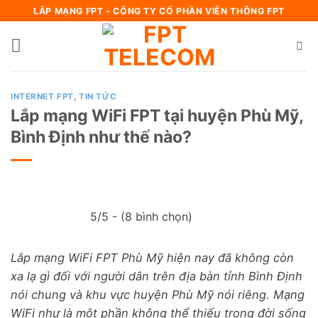
Bỏ
LẮP MẠNG FPT - CÔNG TY CỔ PHẦN VIỄN THÔNG FPT
qua
nội
dung
INTERNET FPT
,
TIN TỨC
Lắp mạng WiFi FPT tại huyện Phù Mỹ,
Bình Định như thế nào?
5/5 - (8 bình chọn)
Lắp mạng WiFi FPT Phù Mỹ hiện nay đã không còn
xa lạ gì đối với người dân trên địa bàn tỉnh Bình Định
nói chung và khu vực huyện Phù Mỹ nói riêng. Mạng
WiFi như là một phần không thể thiếu trong đời sống