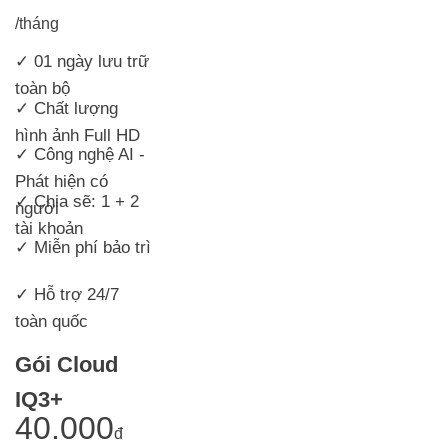
/tháng
✓ 01 ngày lưu trữ
toàn bộ
✓
Chất lượng
hình ảnh Full HD
✓ Công nghệ AI -
Phát hiện có
✓ Chia sẽ: 1 + 2
người
tài khoản
✓ Miễn phí bảo trì
✓ Hỗ trợ 24/7
toàn quốc
Gói Cloud
IQ3+
40.000
đ