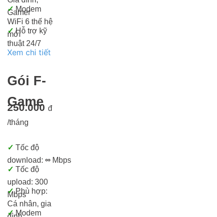
✓
Modem
Gamer
WiFi 6 thế hệ
✓
Hỗ trợ kỹ
mới
thuật 24/7
Xem chi tiết
Gói F-
Game
250.000
đ
/tháng
✓
Tốc độ
download:
∞
Mbps
✓
Tốc độ
upload: 300
✓
Phù hợp:
Mbps
Cá nhân, gia
✓
Modem
đình