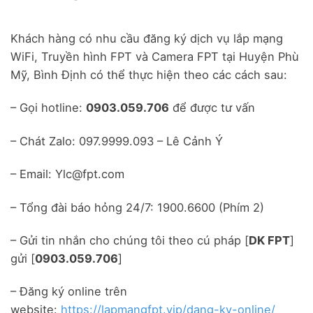
Khách hàng có nhu cầu đăng ký dịch vụ lắp mạng
WiFi, Truyền hình FPT và Camera FPT tại Huyện Phù
Mỹ, Bình Định có thể thực hiện theo các cách sau:
– Gọi hotline:
0903.059.706
để được tư vấn
– Chát Zalo: 097.9999.093 – Lê Cảnh Ý
– Email: Ylc@fpt.com
– Tổng đài báo hỏng 24/7: 1900.6600 (Phím 2)
– Gửi tin nhắn cho chúng tôi theo cú pháp [
DK FPT
]
gửi [
0903.059.706
]
– Đăng ký online trên
website:
https://lapmangfpt.vip/dang-ky-online/