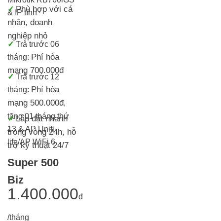
Phù hợp với cá
✓
& IP tĩnh
nhân, doanh
nghiệp nhỏ
✓
T
rả trước 06
Phí hòa
tháng:
mạng 700.000đ
✓
Trả trước 12
Phí hòa
tháng:
mạng 500.000đ
,
tặng 01 tháng thứ
Lắp đặt nhanh
✓
13 & AP Unifi
trong vòng 24h, h
ỗ
life/AP WiFi 6
trợ kỹ thuật 24/7
Super 500
Biz
1.400.000
đ
/tháng