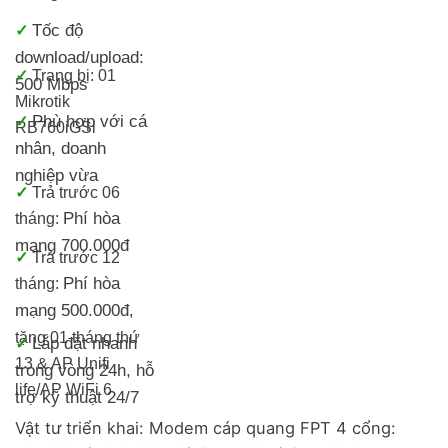
Tốc độ
✓
download/upload:
✓
Trang bị:
01
500 Mbps
Mikrotik
Phù hợp với cá
✓
RB760iGS
i
nhân, doanh
nghiệp vừa
✓
Trả trước 06
Phí hòa
tháng:
mạng 700.000đ
✓
Trả trước 12
Phí hòa
tháng:
mạng 500.000đ
,
tặng 01 tháng thứ
Lắp đặt nhanh
✓
13 & AP Unifi
trong vòng 24h, h
ỗ
life/
AP WiFi 6
trợ kỹ thuật 24/7
Vật tư triển khai: Modem cáp quang FPT 4 cổng: