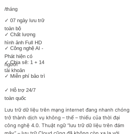
/tháng
✓ 07 ngày lưu trữ
toàn bộ
✓ Chất lượng
hình ảnh Full HD
✓ Công nghệ AI -
Phát hiện có
✓ Chia sẽ: 1 + 14
người
tài khoản
✓ Miễn phí bảo trì
✓ Hỗ trợ 24/7
toàn quốc
Lưu trữ dữ liệu trên mạng internet đang nhanh chóng
trở thành dịch vụ không – thể – thiếu của thời đại
công nghệ 4.0. Thuật ngữ “lưu trữ dữ liệu trên đám
mây” – lưu trữ Cloud cũng đã không còn xa lạ với