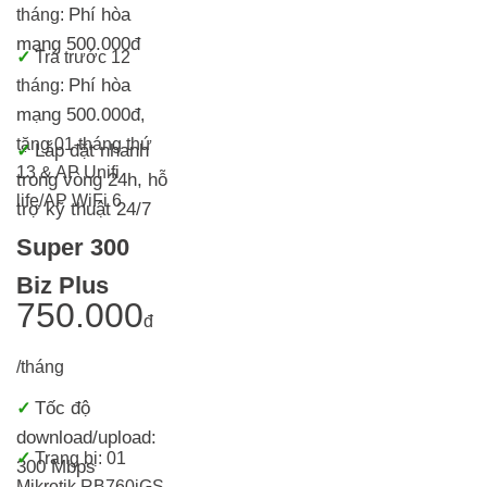
Phí hòa
tháng:
mạng 500.000đ
✓
Trả trước 12
Phí hòa
tháng:
mạng 500.000đ
,
tặng 01 tháng thứ
Lắp đặt nhanh
✓
13 & AP Unifi
trong vòng 24h, h
ỗ
life/AP WiFi 6
trợ kỹ thuật 24/7
Super 300
Biz Plus
750.000
đ
/tháng
Tốc độ
✓
download/upload:
✓
Trang bị:
01
300 Mbps
Mikrotik RB760iGS