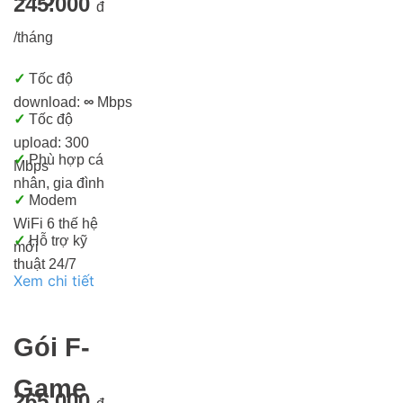
245.000
đ
/tháng
✓
Tốc độ
download:
∞
Mbps
✓
Tốc độ
upload: 300
✓
Phù hợp cá
Mbps
nhân, gia đình
✓
Modem
WiFi 6 thế hệ
✓
Hỗ trợ kỹ
mới
thuật 24/7
Xem chi tiết
Gói F-
Game
265.000