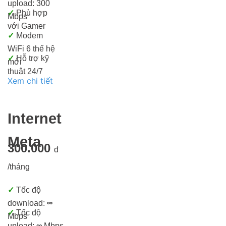
upload: 300
✓
Phù hợp
Mbps
với Gamer
✓
Modem
WiFi 6 thế hệ
✓
Hỗ trợ kỹ
mới
thuật 24/7
Xem chi tiết
Internet
Meta
300.000
đ
/tháng
✓
Tốc độ
download:
∞
✓
Tốc độ
Mbps
upload:
∞
Mbps