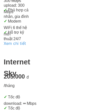
300 Mbps
upload: 300
✓
Phù hợp cá
Mbps
nhân, gia đình
✓
Modem
WiFi 6 thế hệ
✓
Hỗ trợ kỹ
mới
thuật 24/7
Xem chi tiết
Internet
Sky
205.000
đ
/tháng
✓
Tốc độ
download:
∞
Mbps
✓
Tốc độ