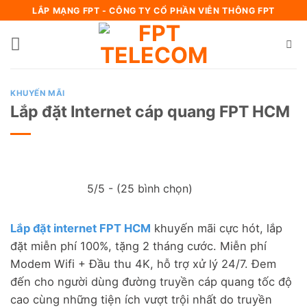
Bỏ
LẮP MẠNG FPT - CÔNG TY CỔ PHẦN VIỄN THÔNG FPT
qua
nội
dung
KHUYẾN MÃI
Lắp đặt Internet cáp quang FPT HCM
5/5 - (25 bình chọn)
Lắp đặt internet FPT HCM
khuyến mãi cực hót, lắp
đặt miễn phí 100%, tặng 2 tháng cước. Miễn phí
Modem Wifi + Đầu thu 4K, hỗ trợ xử lý 24/7. Đem
đến cho người dùng đường truyền cáp quang tốc độ
cao cùng những tiện ích vượt trội nhất do truyền