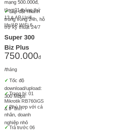
mạng 500.000đ
,
tặng 01 tháng thứ
Lắp đặt nhanh
✓
13 & AP Unifi
trong vòng 24h, h
ỗ
life/AP WiFi 6
trợ kỹ thuật 24/7
Super 300
Biz Plus
750.000
đ
/tháng
Tốc độ
✓
download/upload:
✓
Trang bị:
01
300 Mbps
Mikrotik RB760iGS
Phù hợp với cá
✓
& IP tĩnh
nhân, doanh
nghiệp nhỏ
✓
T
rả trước 06