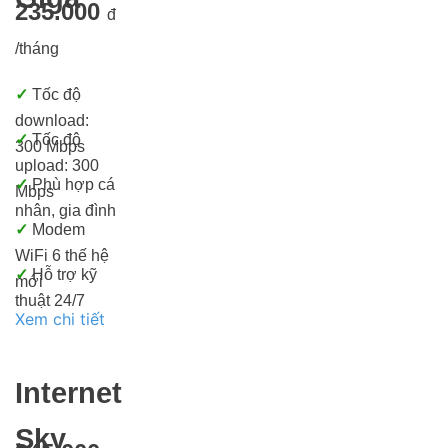
235.000
đ
/tháng
✓
Tốc độ
download:
✓
Tốc độ
300 Mbps
upload: 300
✓
Phù hợp cá
Mbps
nhân, gia đình
✓
Modem
WiFi 6 thế hệ
✓
Hỗ trợ kỹ
mới
thuật 24/7
Xem chi tiết
Internet
Sky