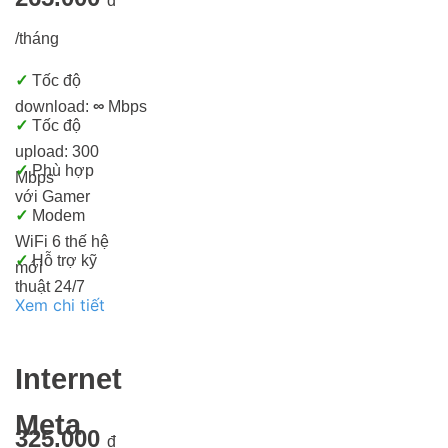
đ
/tháng
✓
Tốc độ
download:
∞
Mbps
✓
Tốc độ
upload: 300
✓
Phù hợp
Mbps
với Gamer
✓
Modem
WiFi 6 thế hệ
✓
Hỗ trợ kỹ
mới
thuật 24/7
Xem chi tiết
Internet
Meta
325.000
đ