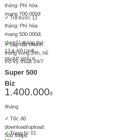
Phí hòa
tháng:
mạng 700.000đ
✓
Trả trước 12
Phí hòa
tháng:
mạng 500.000đ
,
tặng 01 tháng thứ
Lắp đặt nhanh
✓
13 & AP Unifi
trong vòng 24h, h
ỗ
life/AP WiFi 6
trợ kỹ thuật 24/7
Super 500
Biz
1.400.000
đ
/tháng
Tốc độ
✓
download/upload:
✓
Trang bị:
01
500 Mbps