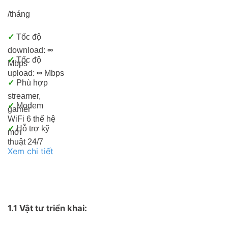
/tháng
✓
Tốc độ
download:
∞
✓
Tốc độ
Mbps
upload:
∞
Mbps
✓
Phù hợp
streamer,
✓
Modem
gamer
WiFi 6 thế hệ
✓
Hỗ trợ kỹ
mới
thuật 24/7
Xem chi tiết
1.1 Vật tư triển khai: