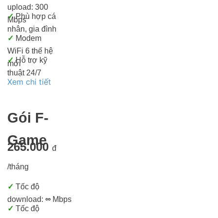
upload: 300
✓
Phù hợp cá
Mbps
nhân, gia đình
✓
Modem
WiFi 6 thế hệ
✓
Hỗ trợ kỹ
mới
thuật 24/7
Xem chi tiết
Gói F-
Game
265.000
đ
/tháng
✓
Tốc độ
download:
∞
Mbps
✓
Tốc độ