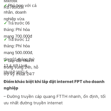
Mikrotik
Phù hợp với cá
✓
RB760iGS
i
nhân, doanh
nghiệp vừa
✓
Trả trước 06
Phí hòa
tháng:
mạng 700.000đ
✓
Trả trước 12
Phí hòa
tháng:
mạng 500.000đ
,
tặng 01 tháng thứ
Lắp đặt nhanh
✓
13 & AP Unifi
trong vòng 24h, h
ỗ
life/
AP WiFi 6
trợ kỹ thuật 24/7
Điểm khác biệt khi lắp đặt internet FPT cho doanh
nghiệp
– Đường truyền cáp quang FTTH nhanh, ổn định, tối
ưu nhất đường truyền internet