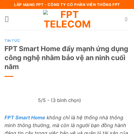
Bỏ
LẮP MẠNG FPT - CÔNG TY CỔ PHẦN VIỄN THÔNG FPT
qua
nội
dung
TIN TỨC
FPT Smart Home đẩy mạnh ứng dụng
công nghệ nhằm bảo vệ an ninh cuối
năm
5/5 - (3 bình chọn)
FPT Smart Home
không chỉ là hệ thống nhà thông
minh thông thường, mà còn là người bạn đồng hành
đáng tin cậy trong việc bảo vệ và quản lý tài sản của