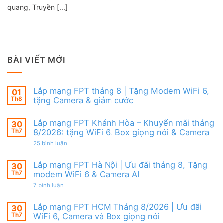
quang, Truyền [...]
BÀI VIẾT MỚI
Lắp mạng FPT tháng 8 | Tặng Modem WiFi 6,
01
Th8
tặng Camera & giảm cước
Không
có
Lắp mạng FPT Khánh Hòa – Khuyến mãi tháng
30
bình
luận
Th7
8/2026: tặng WiFi 6, Box giọng nói & Camera
ở
Lắp
ở
25 bình luận
mạng
Lắp
FPT
mạng
tháng
FPT
Lắp mạng FPT Hà Nội | Ưu đãi tháng 8, Tặng
30
8
Khánh
Th7
modem WiFi 6 & Camera AI
|
Hòa
Tặng
–
ở
7 bình luận
Modem
Khuyến
Lắp
WiFi
mãi
mạng
6,
tháng
FPT
Lắp mạng FPT HCM Tháng 8/2026 | Ưu đãi
30
tặng
8/2026:
Hà
Camera
tặng
Th7
WiFi 6, Camera và Box giọng nói
Nội
&
WiFi