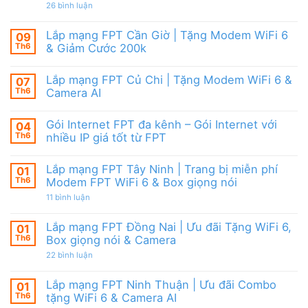
|
giảm
ở
26 bình luận
6,
Ưu
cước
Lắp
Box
đãi
mạng
giọng
tháng
FPT
nói
Lắp mạng FPT Cần Giờ | Tặng Modem WiFi 6
09
8,
HCM
&
Tặng
Th6
& Giảm Cước 200k
Tháng
Camera
modem
8/2026
Không
WiFi
|
có
6
Ưu
Lắp mạng FPT Củ Chi | Tặng Modem WiFi 6 &
07
bình
&
đãi
luận
Camera
Th6
Camera AI
WiFi
ở
AI
6,
Lắp
Không
Camera
mạng
có
và
Gói Internet FPT đa kênh – Gói Internet với
04
FPT
bình
Box
Cần
luận
Th6
nhiều IP giá tốt từ FPT
giọng
Giờ
ở
nói
|
Lắp
Không
Tặng
mạng
có
Lắp mạng FPT Tây Ninh | Trang bị miễn phí
01
Modem
FPT
bình
WiFi
Củ
luận
Th6
Modem FPT WiFi 6 & Box giọng nói
6
Chi
ở
&
|
Gói
ở
11 bình luận
Giảm
Tặng
Internet
Lắp
Cước
Modem
FPT
mạng
200k
WiFi
đa
FPT
Lắp mạng FPT Đồng Nai | Ưu đãi Tặng WiFi 6,
01
6
kênh
Tây
Th6
Box giọng nói & Camera
&
–
Ninh
Camera
Gói
|
ở
22 bình luận
AI
Internet
Trang
Lắp
với
bị
mạng
nhiều
miễn
FPT
Lắp mạng FPT Ninh Thuận | Ưu đãi Combo
01
IP
phí
Đồng
giá
Modem
Th6
tặng WiFi 6 & Camera AI
Nai
tốt
FPT