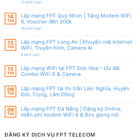
|
từ
ở
12 bình luận
WiFi
Ưu
FPT
Lắp
6
đãi
mạng
&
Tặng
FPT
Box
Lắp mạng FPT Quy Nhơn | Tặng Modem WiFi
14
WiFi
Ninh
giọng
6,
Th5
6, Voucher đến 200k
Thuận
nói
Box
|
ở
19 bình luận
giọng
Ưu
Lắp
nói
đãi
mạng
&
Combo
FPT
Camera
Lắp mạng FPT Long An | Khuyến mãi Internet
13
tặng
Quy
WiFi
Th5
WiFi, Truyền hình, Camera AI
Nhơn
6
|
ở
8 bình luận
&
Tặng
Lắp
Camera
Modem
mạng
AI
WiFi
FPT
Lắp mạng WiFi tại FPT Đức Hòa – Ưu đãi
13
6,
Long
Voucher
Th5
Combo WiFi 6 & Camera
An
đến
|
Không
200k
Khuyến
có
mãi
Lắp mạng FPT tại thị trấn Liên Nghĩa, Huyện
09
bình
Internet
luận
Th5
Đức Trọng, Lâm Đồng
WiFi,
ở
Truyền
Lắp
Không
hình,
mạng
có
Camera
Lắp mạng FPT Đà Nẵng | Đăng ký Online,
09
WiFi
bình
AI
tại
luận
Th5
miễn phí modem WiFi 6 & Box giọng nói
FPT
ở
Đức
Lắp
Không
Hòa
mạng
có
–
FPT
bình
Ưu
tại
luận
ĐĂNG KÝ DỊCH VỤ FPT TELECOM
đãi
thị
ở