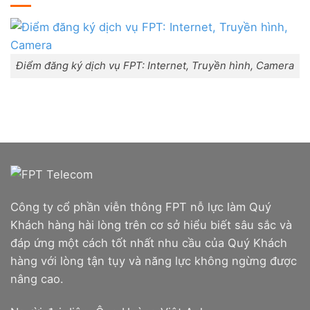
Combo
trấn
Lắp
WiFi
Liên
mạng
6
Nghĩa,
FPT
&
Huyện
Đà
Camera
Đức
Nẵng
Trọng,
|
Lâm
Đăng
Điểm đăng ký dịch vụ FPT: Internet, Truyền hình, Camera
Đồng
ký
Online,
miễn
phí
modem
WiFi
6
&
Box
giọng
nói
Công ty cổ phần viễn thông FPT nỗ lực làm Quý
Khách hàng hài lòng trên cơ sở hiểu biết sâu sắc và
đáp ứng một cách tốt nhất nhu cầu của Quý Khách
hàng với lòng tận tụy và năng lực không ngừng được
nâng cao.