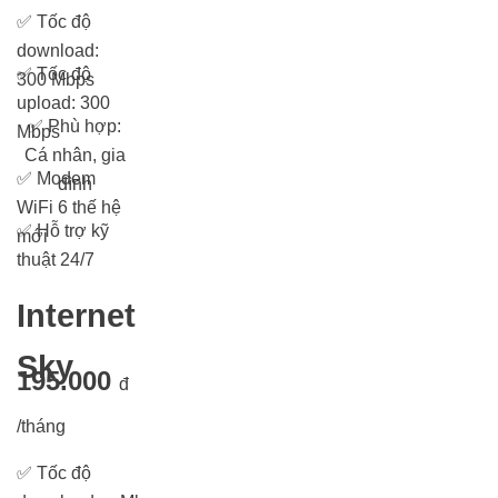
✅
Tốc độ
download:
✅
Tốc độ
300 Mbps
upload: 300
✅
Phù hợp:
Mbps
Cá nhân, gia
✅
Modem
đình
WiFi 6 thế hệ
✅
Hỗ trợ kỹ
mới
thuật 24/7
Internet
Sky
195.000
đ
/tháng
✅
Tốc độ