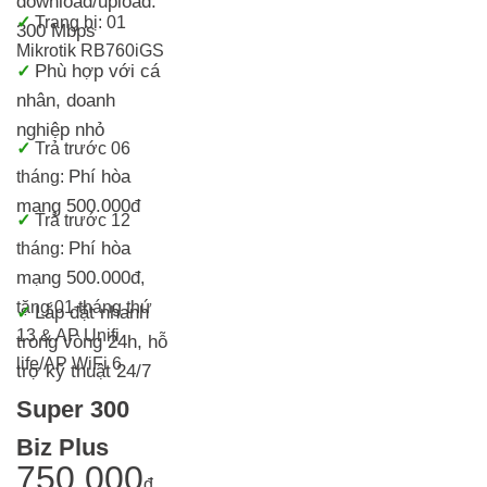
download/upload:
✓
Trang bị: 01
300 Mbps
Mikrotik RB760iGS
Phù hợp với cá
✓
nhân, doanh
nghiệp nhỏ
✓
Trả trước 06
Phí hòa
tháng:
mạng 500.000đ
✓
Trả trước 12
Phí hòa
tháng:
mạng 500.000đ
,
tặng 01 tháng thứ
Lắp đặt nhanh
✓
13 & AP Unifi
trong vòng 24h, h
ỗ
life/AP WiFi 6
trợ kỹ thuật 24/7
Super 300
Biz Plus
750.000
đ