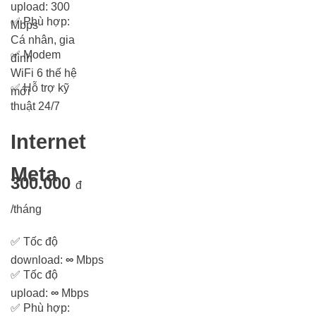
upload: 300
✅
Phù hợp:
Mbps
Cá nhân, gia
✅
Modem
đình
WiFi 6 thế hệ
✅
Hỗ trợ kỹ
mới
thuật 24/7
Internet
Meta
300.000
đ
/tháng
✅
Tốc độ
download:
∞
Mbps
✅
Tốc độ
upload:
∞
Mbps
✅
Phù hợp: