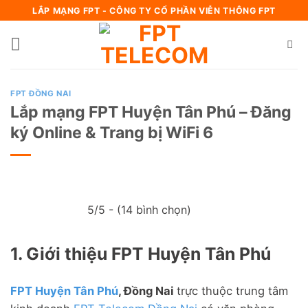
Bỏ
LẮP MẠNG FPT - CÔNG TY CỔ PHẦN VIỄN THÔNG FPT
qua
nội
dung
FPT ĐỒNG NAI
Lắp mạng FPT Huyện Tân Phú – Đăng
ký Online & Trang bị WiFi 6
5/5 - (14 bình chọn)
1. Giới thiệu FPT Huyện Tân Phú
FPT Huyện Tân Phú
, Đồng Nai
trực thuộc trung tâm