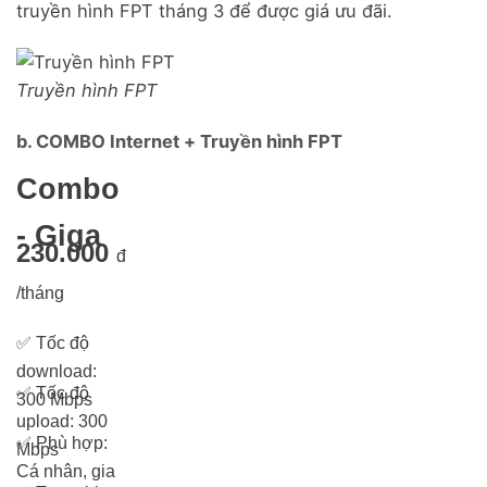
truyền hình FPT tháng 3 để được giá ưu đãi.
Truyền hình FPT
b. COMBO Internet + Truyền hình FPT
Combo
- Giga
230.000
đ
/tháng
✅
Tốc độ
download:
✅
Tốc độ
300 Mbps
upload: 300
✅
Phù hợp:
Mbps
Cá nhân, gia