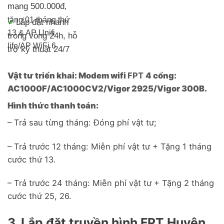
mạng 500.000đ
,
tặng 01 tháng thứ
Lắp đặt nhanh
✓
13 & AP Unifi
trong vòng 24h, h
ỗ
life/
AP WiFi 6
trợ kỹ thuật 24/7
Vật tư triển khai: Modem wifi
FPT
4 cổng:
AC1000F/AC1000CV2/Vigor 2925/Vigor 300B.
Hình thức thanh toán:
– Trả sau từng tháng: Đóng phí vật tư;
– Trả trước 12 tháng: Miễn phí vật tư + Tặng 1 tháng
cước thứ 13.
– Trả trước 24 tháng: Miễn phí vật tư + Tặng 2 tháng
cước thứ 25, 26.
3. Lắp đặt truyền hình FPT Huyện