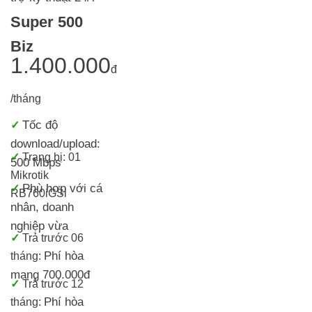
Super 500
Biz
1.400.000
đ
/tháng
Tốc độ
✓
download/upload:
✓
Trang bị:
01
500 Mbps
Mikrotik
Phù hợp với cá
✓
RB760iGS
i
nhân, doanh
nghiệp vừa
✓
Trả trước 06
Phí hòa
tháng:
mạng 700.000đ
✓
Trả trước 12
Phí hòa
tháng: