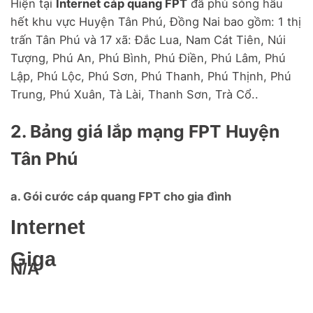
Hiện tại
Internet cáp quang FPT
đã phủ sóng hầu
hết khu vực Huyện Tân Phú, Đồng Nai bao gồm: 1 thị
trấn Tân Phú và 17 xã: Đắc Lua, Nam Cát Tiên, Núi
Tượng, Phú An, Phú Bình, Phú Điền, Phú Lâm, Phú
Lập, Phú Lộc, Phú Sơn, Phú Thanh, Phú Thịnh, Phú
Trung, Phú Xuân, Tà Lài, Thanh Sơn, Trà Cổ..
2. Bảng giá lắp mạng FPT Huyện
Tân Phú
a. Gói cước cáp quang FPT cho gia đình
Internet
Giga
N/A