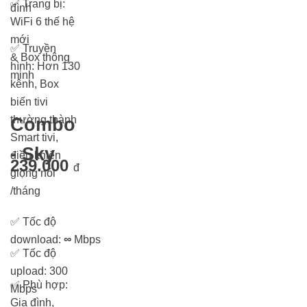
✅
Trang bị:
đình
WiFi 6 thế hệ
mới
✅
Truyền
& Box thông
hình: Hơn 13
0
minh
kênh, Box
biến tivi
thường thành
Combo
Smart tivi,
- Sky
điều khiển
239.000
đ
giọng nói
/tháng
✅
Tốc độ
download:
∞
Mbps
✅
Tốc độ
upload: 300
✅
Phù hợp:
Mbps
Gia đình,