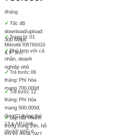
/tháng
Tốc độ
✓
download/upload:
✓
Trang bị:
01
300 Mbps
Mikrotik RB760iGS
Phù hợp với cá
✓
& IP tĩnh
nhân, doanh
nghiệp nhỏ
✓
T
rả trước 06
Phí hòa
tháng:
mạng 700.000đ
✓
Trả trước 12
Phí hòa
tháng:
mạng 500.000đ
,
tặng 01 tháng thứ
Lắp đặt nhanh
✓
13 & AP Unifi
trong vòng 24h, h
ỗ
life/AP WiFi 6
trợ kỹ thuật 24/7