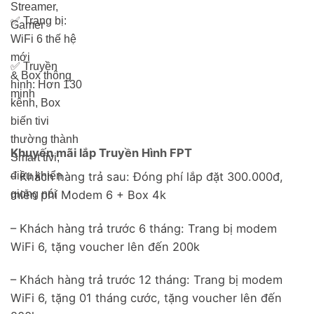
Streamer,
✅
Trang bị:
Gamer
WiFi 6 thế hệ
mới
✅
Truyền
& Box thông
hình: Hơn 13
0
minh
kênh, Box
biến tivi
thường thành
Khuyến mãi lắp Truyền Hình FPT
Smart tivi,
điều khiển
– Khách hàng trả sau: Đóng phí lắp đặt 300.000đ,
giọng nói
miễn phí Modem 6 + Box 4k
– Khách hàng trả trước 6 tháng: Trang bị modem
WiFi 6, tặng voucher lên đến 200k
– Khách hàng trả trước 12 tháng: Trang bị modem
WiFi 6, tặng 01 tháng cước, tặng voucher lên đến