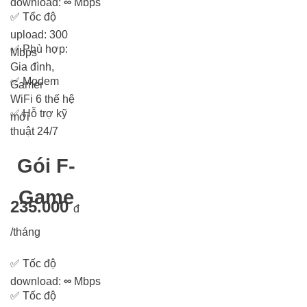
download:
∞
Mbps
✅
Tốc độ
upload: 300
✅
Phù hợp:
Mbps
Gia đình,
✅
Modem
Gamer
WiFi 6 thế hệ
✅
Hỗ trợ kỹ
mới
thuật 24/7
Gói F-
Game
235.000
đ
/tháng
✅
Tốc độ
download:
∞
Mbps
✅
Tốc độ