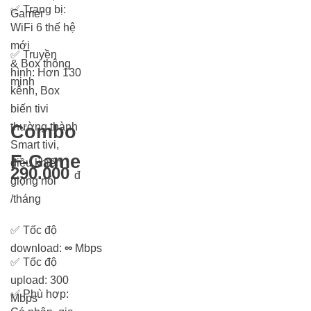
✅
Trang bị:
Gamer
WiFi 6 thế hệ
mới
✅
Truyền
& Box thông
hình: Hơn 13
0
minh
kênh, Box
biến tivi
thường thành
Combo
Smart tivi,
F-Game
điều khiển
290.000
đ
giọng nói
/tháng
✅
Tốc độ
download:
∞
Mbps
✅
Tốc độ
upload: 300
✅
Phù hợp:
Mbps