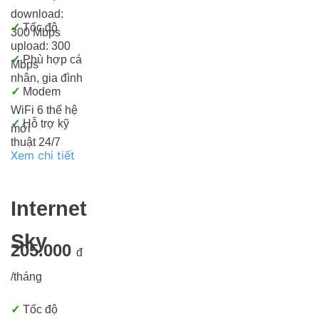
download:
✓
Tốc độ
300 Mbps
upload: 300
✓
Phù hợp cá
Mbps
nhân, gia đình
✓
Modem
WiFi 6 thế hệ
✓
Hỗ trợ kỹ
mới
thuật 24/7
Xem chi tiết
Internet
Sky
205.000
đ
/tháng
✓
Tốc độ