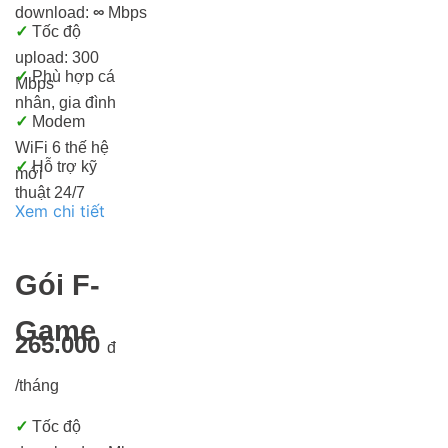
download:
∞
Mbps
✓
Tốc độ
upload: 300
✓
Phù hợp cá
Mbps
nhân, gia đình
✓
Modem
WiFi 6 thế hệ
✓
Hỗ trợ kỹ
mới
thuật 24/7
Xem chi tiết
Gói F-
Game
265.000
đ
/tháng
✓
Tốc độ