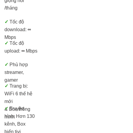
giọng nói
/tháng
✓
Tốc độ
download:
∞
Mbps
✓
Tốc độ
upload:
∞
Mbps
✓
Phù hợp
streamer,
gamer
✓
Trang bị:
WiFi 6 thế hệ
mới
✓
Truyền
& Box thông
hình:
Hơn 130
minh
kênh, Box
biến tivi