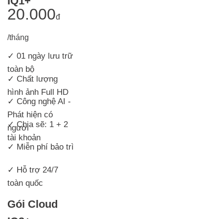
IQ1+
20.000
đ
/tháng
✓ 01 ngày lưu trữ
toàn bộ
✓
Chất lượng
hình ảnh Full HD
✓ Công nghệ AI -
Phát hiện có
✓ Chia sẽ: 1 + 2
người
tài khoản
✓ Miễn phí bảo trì
✓ Hỗ trợ 24/7
toàn quốc
Gói Cloud