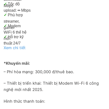
✓
Tốc độ
Mbps
upload:
∞
Mbps
✓
Phù hợp
streamer,
✓
Modem
gamer
WiFi 6 thế hệ
✓
Hỗ trợ kỹ
mới
thuật 24/7
Xem chi tiết
*Khuyến mãi:
– Phí hòa mạng: 300,000 đ/thuê bao.
– Thiết bị triển khai: Thiết bị Modem Wi-Fi 6 công
nghệ mới nhất 2025.
Hình thức thanh toán: