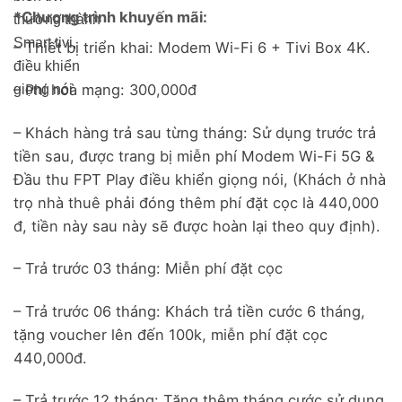
*Chương trình khuyến mãi:
thường thành
Smart tivi,
– Thiết bị triển khai: Modem Wi-Fi 6 + Tivi Box 4K.
điều khiển
– Phí hoà mạng: 300,000đ
giọng nói
– Khách hàng trả sau từng tháng: Sử dụng trước trả
tiền sau, được trang bị miễn phí Modem Wi-Fi 5G &
Đầu thu FPT Play điều khiển giọng nói, (Khách ở nhà
trọ nhà thuê phải đóng thêm phí đặt cọc là 440,000
đ, tiền này sau này sẽ được hoàn lại theo quy định).
– Trả trước 03 tháng: Miễn phí đặt cọc
– Trả trước 06 tháng: Khách trả tiền cước 6 tháng,
tặng voucher lên đến 100k, miễn phí đặt cọc
440,000đ.
– Trả trước 12 tháng: Tặng thêm tháng cước sử dụng,