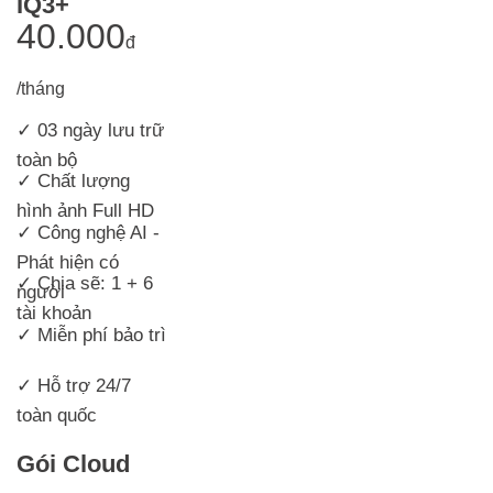
IQ3+
40.000
đ
/tháng
✓ 03 ngày lưu trữ
toàn bộ
✓ Chất lượng
hình ảnh Full HD
✓ Công nghệ AI -
Phát hiện có
✓ Chia sẽ: 1 + 6
người
tài khoản
✓ Miễn phí bảo trì
✓ Hỗ trợ 24/7
toàn quốc
Gói Cloud