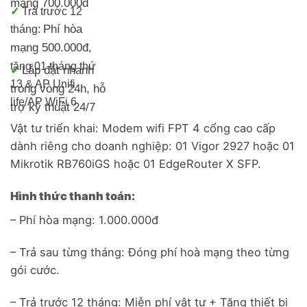
mạng 700.000đ
✓
Trả trước 12
Phí hòa
tháng:
mạng 500.000đ
,
tặng 01 tháng thứ
Lắp đặt nhanh
✓
13 & AP Unifi
trong vòng 24h, h
ỗ
life/
AP WiFi 6
trợ kỹ thuật 24/7
Vật tư triển khai: Modem wifi FPT 4 cổng cao cấp
dành riêng cho doanh nghiệp: 01 Vigor 2927 hoặc 01
Mikrotik RB760iGS hoặc 01 EdgeRouter X SFP.
Hình thức thanh toán:
– Phí hòa mạng: 1.000.000đ
– Trả sau từng tháng: Đóng phí hoà mạng theo từng
gói cước.
– Trả trước 12 tháng: Miễn phí vật tư + Tặng thiết bị