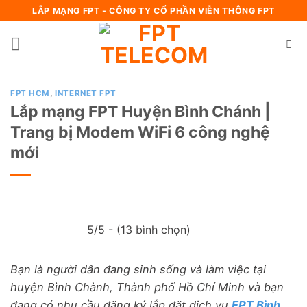
Bỏ
LẮP MẠNG FPT - CÔNG TY CỔ PHẦN VIỄN THÔNG FPT
qua
nội
dung
FPT HCM
,
INTERNET FPT
Lắp mạng FPT Huyện Bình Chánh |
Trang bị Modem WiFi 6 công nghệ
mới
5/5 - (13 bình chọn)
Bạn là người dân đang sinh sống và làm việc tại
huyện Bình Chành, Thành phố Hồ Chí Minh và bạn
đang có nhu cầu đăng ký lắp đặt dịch vụ
FPT Bình