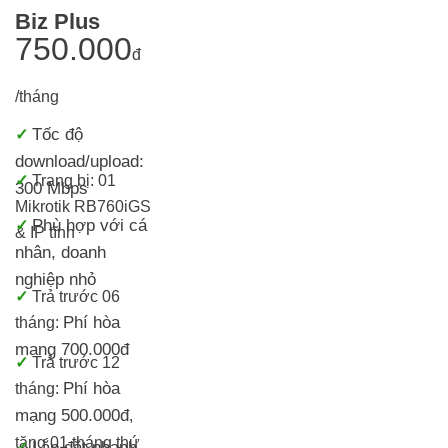
Biz Plus
750.000
đ
/tháng
Tốc độ
✓
download/upload:
✓
Trang bị:
01
300 Mbps
Mikrotik RB760iGS
Phù hợp với cá
✓
& IP tĩnh
nhân, doanh
nghiệp nhỏ
✓
T
rả trước 06
Phí hòa
tháng:
mạng 700.000đ
✓
Trả trước 12
Phí hòa
tháng:
mạng 500.000đ
,
tặng 01 tháng thứ
Lắp đặt nhanh
✓