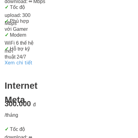
download:
∞
Mbps
✓
Tốc độ
upload: 300
✓
Phù hợp
Mbps
với Gamer
✓
Modem
WiFi 6 thế hệ
✓
Hỗ trợ kỹ
mới
thuật 24/7
Xem chi tiết
Internet
Meta
300.000
đ
/tháng
✓
Tốc độ
download:
∞