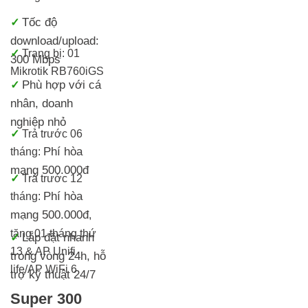
Tốc độ
✓
download/upload:
✓
Trang bị: 01
300 Mbps
Mikrotik RB760iGS
Phù hợp với cá
✓
nhân, doanh
nghiệp nhỏ
✓
Trả trước 06
Phí hòa
tháng:
mạng 500.000đ
✓
Trả trước 12
Phí hòa
tháng:
mạng 500.000đ
,
tặng 01 tháng thứ
Lắp đặt nhanh
✓
13 & AP Unifi
trong vòng 24h, h
ỗ
life/AP WiFi 6
trợ kỹ thuật 24/7
Super 300