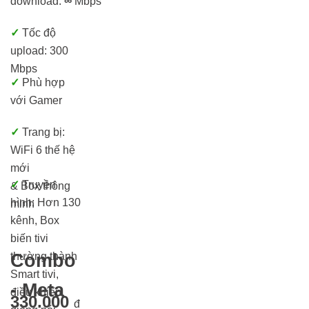
download:
∞
Mbps
✓
Tốc độ
upload: 300
Mbps
✓
Phù hợp
với Gamer
✓
Trang bị:
WiFi 6 thế hệ
mới
✓
Truyền
& Box thông
hình:
Hơn 130
minh
kênh, Box
biến tivi
thường thành
Combo
Smart tivi,
- Meta
điều khiển
330.000
đ