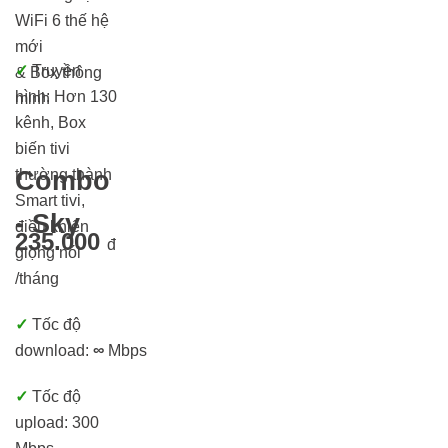
WiFi 6 thế hệ
mới
✓
Truyền
& Box thông
hình:
Hơn 130
minh
kênh, Box
biến tivi
thường thành
Combo
Smart tivi,
- Sky
điều khiển
235.000
đ
giọng nói
/tháng
✓
Tốc độ
download:
∞
Mbps
✓
Tốc độ
upload: 300