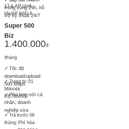
13 & AP Unifi
trong vòng 24h, h
ỗ
life/AP WiFi 6
trợ kỹ thuật 24/7
Super 500
Biz
1.400.000
đ
/tháng
Tốc độ
✓
download/upload:
✓
Trang bị:
01
500 Mbps
Mikrotik
Phù hợp với cá
✓
RB760iGS
i
nhân, doanh
nghiệp vừa
✓
Trả trước 06
Phí hòa
tháng: