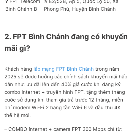
?️
FPT Telecom
⭐
E2/52B, Ấp 5, Quốc Lộ 50, Xã
Bình Chánh B
Phong Phú, Huyện Bình Chánh
2. FPT Bình Chánh đang có khuyến
mãi gì?
Khách hàng
lắp mạng FPT Bình Chánh
trong năm
2025 sẽ được hưởng các chính sách khuyến mãi hấp
dẫn như: ưu đãi lên đến 40% giá cước khi đăng ký
combo internet + truyền hình FPT, tặng thêm tháng
cước sử dụng khi tham gia trả trước 12 tháng, miễn
phí modem Wi-Fi 2 băng tần WiFi 6 và đầu thu 4K
thế hệ mới.
– COMBO internet + camera FPT 300 Mbps chỉ từ: