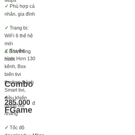
Mbps
✓
Phù hợp cá
nhân, gia đình
✓
Trang bị:
WiFi 6 thế hệ
mới
✓
Truyền
& Box thông
hình:
Hơn 130
minh
kênh, Box
biến tivi
thường thành
Combo
Smart tivi,
-
điều khiển
285.000
đ
giọng nói
FGame
/tháng
✓
Tốc độ